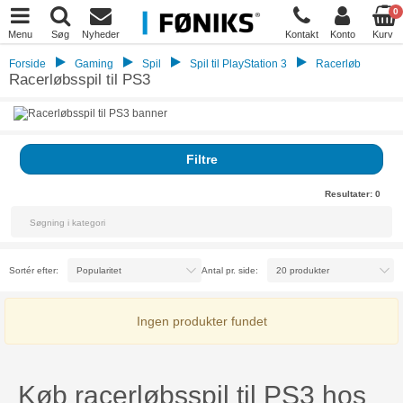
0
Menu
Søg
Nyheder
Kontakt
Konto
Kurv
Forside
Gaming
Spil
Spil til PlayStation 3
Racerløb
Racerløbsspil til PS3
Filtre
Resultater:
0
Sortér efter:
Antal pr. side:
Ingen produkter fundet
Køb racerløbsspil til PS3 hos