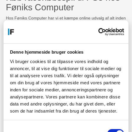
Føniks Computer
Hos Føniks Computer har vi et kæmpe online udvalg af alt inden
for gaming og derfor har vi selvfølgelig også sørget for at finde
nogle af de mest populære
spil
inden for enhver genre som du
kan finde lige her. Vi har bl.a. spændende racerløbsspil til
PlayStation 3 der byder på lidt af hvert i form af hurtige biler i
smukke designs fra de mest populære titler inden for denne
Denne hjemmeside bruger cookies
genre. Du kan kigge vores udvalg igennem for at finde det helt
rigtige
PS3 spil
inden for racerløbs-genren lige her på siden. Vi
Vi bruger cookies til at tilpasse vores indhold og
sørger for det gode udvalg og de gode priser så du kan finde
annoncer, til at vise dig funktioner til sociale medier og
det spil der interesserer dig mest!
til at analysere vores trafik. Vi deler også oplysninger
Har du spørgsmål?
om din brug af vores hjemmeside med vores partnere
inden for sociale medier, annonceringspartnere og
Hvis du er interesseret i vores udvalg men har spørgsmål til
analysepartnere. Vores partnere kan kombinere disse
vores sortiment, leveringstid, eller noget tredje, så kan du altid
data med andre oplysninger, du har givet dem, eller
skrive til os på mail eller chat, eller sågar ringe til os. Vi sidder
som de har indsamlet fra din brug af deres tjenester.
parate til at svare på alle dine spørgsmål - du finder vores
kontaktinformationer øverst på siden.
Samtykkevalg