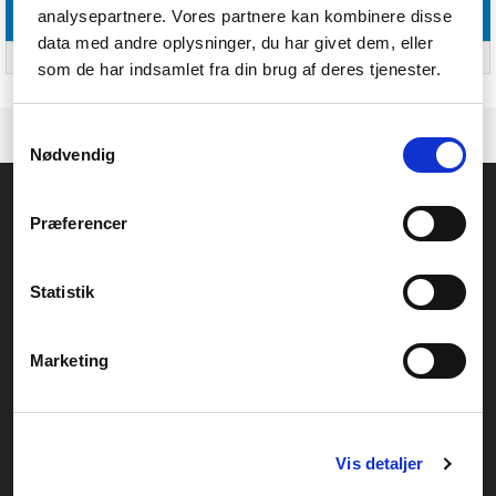
analysepartnere. Vores partnere kan kombinere disse
Emballage indhold
data med andre oplysninger, du har givet dem, eller
Antal pr. pakke
100 stk
som de har indsamlet fra din brug af deres tjenester.
Samtykkevalg
Nødvendig
Føniks Computer Aarhus
Præferencer
CVR.: 26208637
Anelystparken 33B,
8381 Tilst
Generelle henvendelser:
Statistik
kontakt@fcomputer.dk
Service- og reklamationsafdelingen:
Marketing
service@fcomputer.dk
Sitemap
Vis detaljer
Blog
Opret reklamation