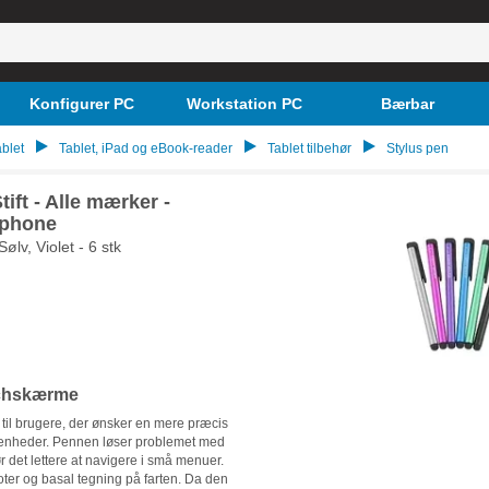
Konfigurer PC
Workstation PC
Bærbar
blet
Tablet, iPad og eBook-reader
Tablet tilbehør
Stylus pen
ift - Alle mærker -
tphone
ølv, Violet - 6 stk
ouchskærme
il brugere, der ønsker en mere præcis
 enheder. Pennen løser problemet med
 det lettere at navigere i små menuer.
noter og basal tegning på farten. Da den