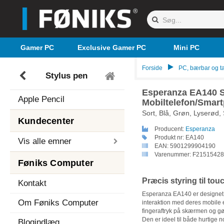
Gamer PC
Exclusive Gamer PC
Mini PC
Forside
PC, bærbar og ta
Stylus pen
Esperanza EA140 St
Apple Pencil
Mobiltelefon/Smar
Sort, Blå, Grøn, Lyserød, S
Kundecenter
Producent:
Esperanza
Produkt nr:
EA140
Vis alle emner
EAN:
5901299904190
Varenummer:
F21515428
Føniks Computer
Præcis styring til t
Kontakt
Esperanza EA140 er designet t
Om Føniks Computer
interaktion med deres mobile
fingeraftryk på skærmen og gør
Den er ideel til både hurtige 
Blogindlæg