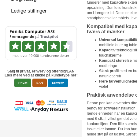
fungerer med kapacitive skær
opsætning. Den lette konstrukt
Ledige stillinger
om i længere tid. Dette er et pr
smartphones eller tablets i h
Kompatibel med kapa
tværs af mærker
Universel kompatibilit
mobiltelefoner og table
Kapacitiv teknologi
si
touchskærme
Kompakt størrelse
me
medbringe
Slank profil
med en bre
Salg til privat, erhverv og offentlig/EAN
Læs mere ved at klikke på kundetype her:
naturligt greb
Flere farvemulighede
Privat
EAN
Erhverv
violet
Praktisk anvendelse 
Denne pen kan anvendes direk
behov for softwareinstallatio
længe enheden har en kapacit
med 6 stk., hvilket gør det vel
kontormiljøer. Den lille størr
taske eller lomme. Du kan hurti
holde styr på dit udstyr. Sætte