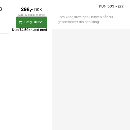
599,-
KUN
DKK
-3
298,-
DKK
(238,40 ekskl. moms)
Forsikring tilvælges i kurven når du
gennemfører din bestilling.
Læg i kurv