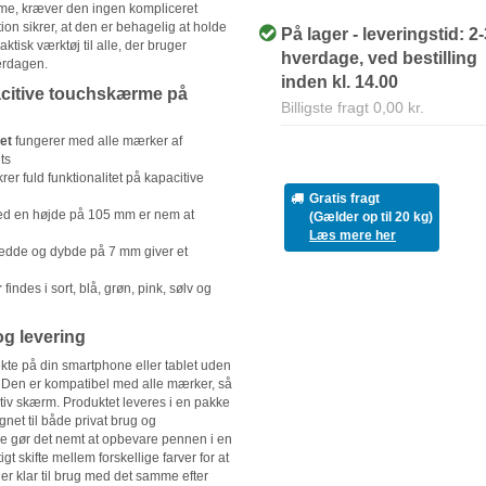
me, kræver den ingen kompliceret
ion sikrer, at den er behagelig at holde
På lager - leveringstid: 2
aktisk værktøj til alle, der bruger
hverdage, ved bestilling
verdagen.
inden kl. 14.00
citive touchskærme på
Billigste fragt 0,00 kr.
et
fungerer med alle mærker af
ts
krer fuld funktionalitet på kapacitive
Gratis fragt
d en højde på 105 mm er nem at
(Gælder op til 20 kg)
Læs mere her
dde og dybde på 7 mm giver et
r
findes i sort, blå, grøn, pink, sølv og
og levering
te på din smartphone eller tablet uden
n. Den er kompatibel med alle mærker, så
iv skærm. Produktet leveres i en pakke
egnet til både privat brug og
else gør det nemt at opbevare pennen i en
gt skifte mellem forskellige farver for at
t er klar til brug med det samme efter