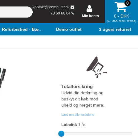
0
kontakt@fcomputer.dk
70 60 60 64
0,- DKK
Min konto
(0,- DKK ekskl. moms)
Refurbished - Bærbar
Demo outlet
3 ugers returret
Totalforsikring
Udvid din dækning og
beskyt dit køb mod
uheld og meget mere.
Læs om alle fordelene
Løbetid:
1
år