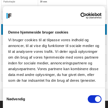
Pakkehøjde
39 mm
Pakkevægt
350 g
Pakketype
Kasse; Kasse
Logistik data
Denne hjemmeside bruger cookies
Produkter pr. hovedkasse
32 stk
Vi bruger cookies til at tilpasse vores indhold og
(udvendigt)
annoncer, til at vise dig funktioner til sociale medier og
Hovedkassens bruttovægt
12,9 kg
til at analysere vores trafik. Vi deler også oplysninger
(udvendigt)
om din brug af vores hjemmeside med vores partnere
Hovedkassens længde
453 mm
(udvendigt)
inden for sociale medier, annonceringspartnere og
analysepartnere. Vores partnere kan kombinere disse
Hovedkassens bredde
298 mm
(udvendigt)
data med andre oplysninger, du har givet dem, eller
Hovedkassen højde (udvendigt)
363 mm
som de har indsamlet fra din brug af deres tjenester.
Samtykkevalg
Nødvendig