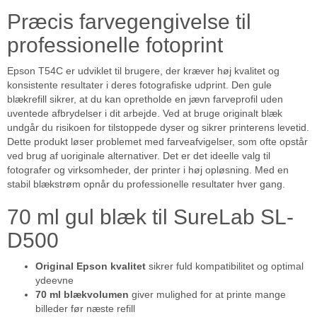
Præcis farvegengivelse til
professionelle fotoprint
Epson T54C er udviklet til brugere, der kræver høj kvalitet og
konsistente resultater i deres fotografiske udprint. Den gule
blækrefill sikrer, at du kan opretholde en jævn farveprofil uden
uventede afbrydelser i dit arbejde. Ved at bruge originalt blæk
undgår du risikoen for tilstoppede dyser og sikrer printerens levetid.
Dette produkt løser problemet med farveafvigelser, som ofte opstår
ved brug af uoriginale alternativer. Det er det ideelle valg til
fotografer og virksomheder, der printer i høj opløsning. Med en
stabil blækstrøm opnår du professionelle resultater hver gang.
70 ml gul blæk til SureLab SL-
D500
Original Epson kvalitet
sikrer fuld kompatibilitet og optimal
ydeevne
70 ml blækvolumen
giver mulighed for at printe mange
billeder før næste refill