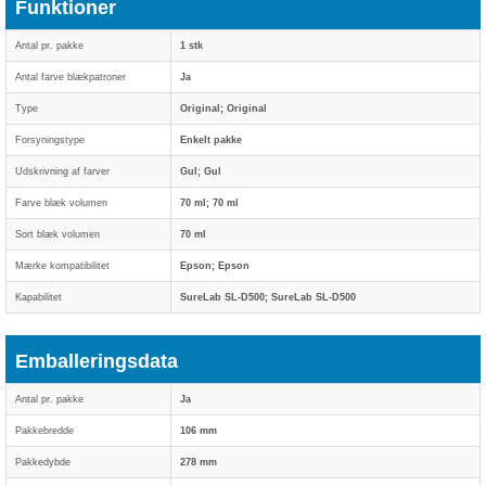
Funktioner
Antal pr. pakke
1 stk
Antal farve blækpatroner
Ja
Type
Original; Original
Forsyningstype
Enkelt pakke
Udskrivning af farver
Gul; Gul
Farve blæk volumen
70 ml; 70 ml
Sort blæk volumen
70 ml
Mærke kompatibilitet
Epson; Epson
Kapabilitet
SureLab SL-D500; SureLab SL-D500
Emballeringsdata
Antal pr. pakke
Ja
Pakkebredde
106 mm
Pakkedybde
278 mm