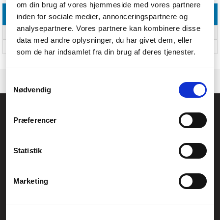
om din brug af vores hjemmeside med vores partnere
Andre funktioner
inden for sociale medier, annonceringspartnere og
analysepartnere. Vores partnere kan kombinere disse
RS-232-porte
Ja
data med andre oplysninger, du har givet dem, eller
RS-232C
Ja
som de har indsamlet fra din brug af deres tjenester.
Samtykkevalg
Nødvendig
Føniks Computer Aarhus
Præferencer
CVR.: 26208637
Anelystparken 33B,
8381 Tilst
Generelle henvendelser:
Statistik
kontakt@fcomputer.dk
Service- og reklamationsafdelingen:
Marketing
service@fcomputer.dk
Sitemap