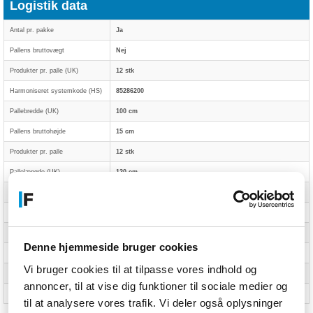
Logistik data
Antal pr. pakke
Ja
Pallens bruttovægt
Nej
Produkter pr. palle (UK)
12 stk
Harmoniseret systemkode (HS)
85286200
Pallebredde (UK)
100 cm
Pallens bruttohøjde
15 cm
Produkter pr. palle
12 stk
Pallelængde (UK)
120 cm
Pallehøjde (UK)
15 cm
Pallevægt (UK)
Nej
Pallens bruttobredde
80 cm
Denne hjemmeside bruger cookies
Produkter pr. pallelag (UK)
2 stk
Vi bruger cookies til at tilpasse vores indhold og
Produkter pr. pallelag
2 stk
annoncer, til at vise dig funktioner til sociale medier og
Pallens bruttolængde
120 cm
til at analysere vores trafik. Vi deler også oplysninger