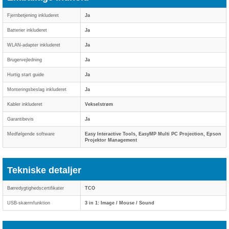
Fjernbetjening inkluderet
Ja
Batterier inkluderet
Ja
WLAN-adapter inkluderet
Ja
Brugervejledning
Ja
Hurtig start guide
Ja
Monteringsbeslag inkluderet
Ja
Kabler inkluderet
Vekselstrøm
Garantibevis
Ja
Medfølgende software
Easy Interactive Tools, EasyMP Multi PC Projection, Epson
Projektor Management
Tekniske detaljer
Bæredygtighedscertifikater
TCO
USB-skærmfunktion
3 in 1: Image / Mouse / Sound