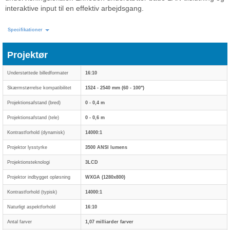
interaktive input til en effektiv arbejdsgang.
Specifikationer
Projektør
Understøttede billedformater
16:10
Skærmstørrelse kompatibilitet
1524 - 2540 mm (60 - 100")
Projektionsafstand (bred)
0 - 0,4 m
Projektionsafstand (tele)
0 - 0,6 m
Kontrastforhold (dynamisk)
14000:1
Projektor lysstyrke
3500 ANSI lumens
Projektionsteknologi
3LCD
Projektor indbygget opløsning
WXGA (1280x800)
Kontrastforhold (typisk)
14000:1
Naturligt aspektforhold
16:10
Antal farver
1,07 milliarder farver