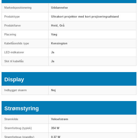
Markedspositionering
Uddannelse
Produkttype
Ultrakort projektor med kort projiceringsafstand
Produktfarve
Hvid, Grå
Placering
Væg
Kabellåseslids type
Kensington
LED-indikatorer
Ja
Slot til kabellås
Ja
Display
Indbygget skærm
Nej
Strømstyring
Strømkilde
Vekselstrøm
Strømforbrug (typisk)
354 W
Strømforbrug (standby)
0,37 W