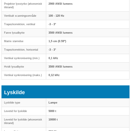
Projektor lysstyrke (økonomisk
2900 ANSI lumens
tilstand)
Vertikalt scanningsområde
100 - 120 Hz
Trapezkorrektion, vertikal
-3 - 3°
Farve lysudbytte
3500 ANSI lumens
Matrix størrelse
1,5 cm (0.59")
Trapezkorrektion, horisontal
-3 - 3°
Vertikal synkronisering (min.)
0,1 kHz
Hvidt lysudbytte
3500 ANSI lumens
Vertikal synkronisering (maks.)
0,12 kHz
Lyskilde
Lyskilde type
Lampe
Levetid for lyskilde
5000 t
Levetid for lyskilde (økonomisk
10000 t
tilstand)