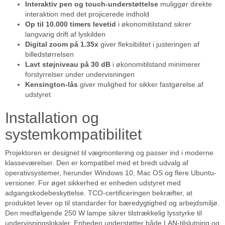
Interaktiv pen og touch-understøttelse
muliggør direkte
interaktion med det projicerede indhold
Op til 10.000 timers levetid
i økonomitilstand sikrer
langvarig drift af lyskilden
Digital zoom på 1.35x
giver fleksibilitet i justeringen af
billedstørrelsen
Lavt støjniveau på 30 dB
i økonomitilstand minimerer
forstyrrelser under undervisningen
Kensington-lås
giver mulighed for sikker fastgørelse af
udstyret
Installation og
systemkompatibilitet
Projektoren er designet til vægmontering og passer ind i moderne
klasseværelser. Den er kompatibel med et bredt udvalg af
operativsystemer, herunder Windows 10, Mac OS og flere Ubuntu-
versioner. For øget sikkerhed er enheden udstyret med
adgangskodebeskyttelse. TCO-certificeringen bekræfter, at
produktet lever op til standarder for bæredygtighed og arbejdsmiljø.
Den medfølgende 250 W lampe sikrer tilstrækkelig lysstyrke til
undervisningslokaler. Enheden understøtter både LAN-tilslutning og