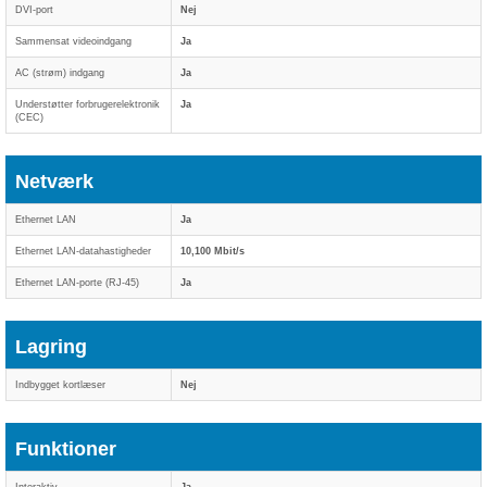
DVI-port
Nej
Sammensat videoindgang
Ja
AC (strøm) indgang
Ja
Understøtter forbrugerelektronik
Ja
(CEC)
Netværk
Ethernet LAN
Ja
Ethernet LAN-datahastigheder
10,100 Mbit/s
Ethernet LAN-porte (RJ-45)
Ja
Lagring
Indbygget kortlæser
Nej
Funktioner