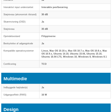
Interaktiv
Ja
Interaktivt input understøttet
Interaktiv pen/berøring
Støjniveau (økonomisk tilstand)
30 dB
Skærmvisning (OSD)
Ja
Støjniveau
35 dB
Oprindelsesland
Filippinerne
Beskyttelse af adgangskode
Ja
Kompatible operativsystemer
Linux, Mac OS 10.10.x, Mac OS 10.7.x, Mac OS 10.8.x, Mac
OS 10.9.x, Ubuntu 14.10, Ubuntu 15.04, Ubuntu 15.10,
Ubuntu 16.04 LTS, Windows 10, Windows 8, Windows 8.1
Certificering
TCO
Multimedie
Indbyggede højttaler(e)
Ja
Udgangseffekt (RMS)
16 W
Design