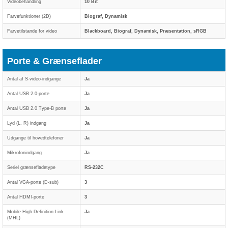
Videobehandling
10 Bit
Farvefunktioner (2D)
Biograf, Dynamisk
Farvetilstande for video
Blackboard, Biograf, Dynamisk, Præsentation, sRGB
Porte & Grænseflader
Antal af S-video-indgange
Ja
Antal USB 2.0-porte
Ja
Antal USB 2.0 Type-B porte
Ja
Lyd (L, R) indgang
Ja
Udgange til hovedtelefoner
Ja
Mikrofonindgang
Ja
Seriel grænsefladetype
RS-232C
Antal VGA-porte (D-sub)
3
Antal HDMI-porte
3
Mobile High-Definition Link
Ja
(MHL)