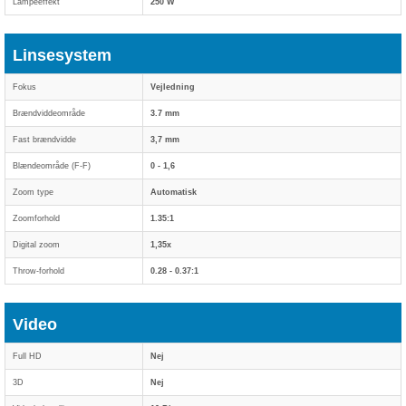
Lampeeffekt
250 W
Linsesystem
Fokus
Vejledning
Brændviddeområde
3.7 mm
Fast brændvidde
3,7 mm
Blændeområde (F-F)
0 - 1,6
Zoom type
Automatisk
Zoomforhold
1.35:1
Digital zoom
1,35x
Throw-forhold
0.28 - 0.37:1
Video
Full HD
Nej
3D
Nej