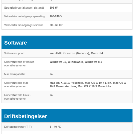
Strømforbrug (økonomi tilstand)
309 W
Vekselstrømsindgangsspænding
100-240 V
Vekselstrømsindgangsfrekvens
50 - 60 Hz
Software
Softwaresupport
via: AMX, Crestron (Network), Control4
Understøttede Windows-
Windows 10, Windows 8, Windows 8.1
operativsystemer
Mac kompabilitet
Ja
Understøttede Mac-
Mac OS X 10.10 Yosemite, Mac OS X 10.7 Lion, Mac OS X
operativsystemer
10.8 Mountain Lion, Mac OS X 10.9 Mavericks
Understøttede Linux-
Ja
operativsystemer
Driftsbetingelser
Driftstemperatur (T-T)
5 - 40 °C