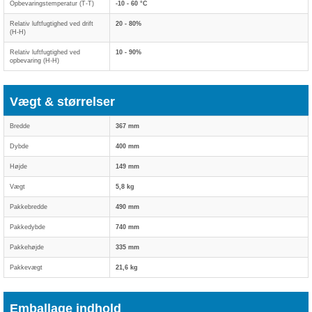
Opbevaringstemperatur (T-T)
-10 - 60 °C
Relativ luftfugtighed ved drift
20 - 80%
(H-H)
Relativ luftfugtighed ved
10 - 90%
opbevaring (H-H)
Vægt & størrelser
Bredde
367 mm
Dybde
400 mm
Højde
149 mm
Vægt
5,8 kg
Pakkebredde
490 mm
Pakkedybde
740 mm
Pakkehøjde
335 mm
Pakkevægt
21,6 kg
Emballage indhold