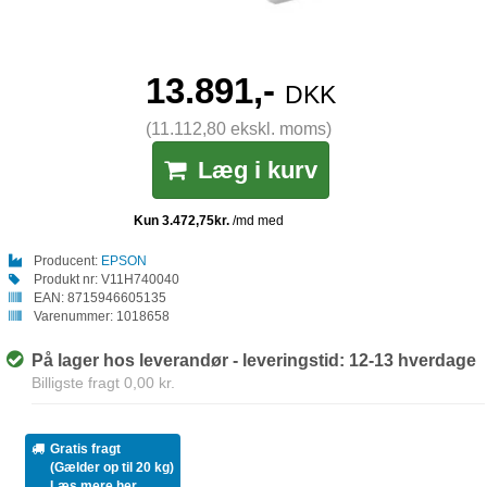
13.891,-
DKK
(11.112,80 ekskl. moms)
Læg i kurv
Producent:
EPSON
Produkt nr:
V11H740040
EAN:
8715946605135
Varenummer:
1018658
På lager hos leverandør - leveringstid: 12-13 hverdage
Billigste fragt 0,00 kr.
Gratis fragt
(Gælder op til 20 kg)
Læs mere her