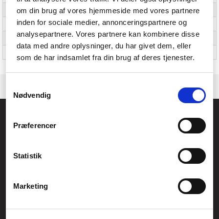
om din brug af vores hjemmeside med vores partnere
Produkter pr. palle (UK)
2040 stk
inden for sociale medier, annonceringspartnere og
Produkter pr. pallelag
204 stk
analysepartnere. Vores partnere kan kombinere disse
Produkter pr. pallelag (UK)
204 stk
data med andre oplysninger, du har givet dem, eller
Mindste ordremængde
6 stk
som de har indsamlet fra din brug af deres tjenester.
Samtykkevalg
Nødvendig
Føniks Computer Aarhus
Præferencer
CVR.: 26208637
Anelystparken 33B,
8381 Tilst
Generelle henvendelser:
Statistik
kontakt@fcomputer.dk
Service- og reklamationsafdelingen:
Marketing
service@fcomputer.dk