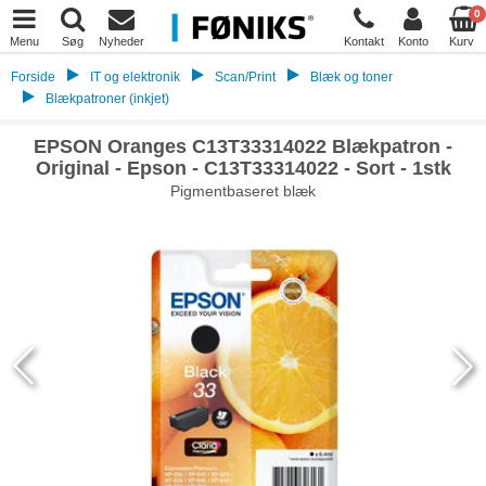
0
Menu
Søg
Nyheder
Kontakt
Konto
Kurv
Forside
IT og elektronik
Scan/Print
Blæk og toner
Blækpatroner (inkjet)
EPSON Oranges C13T33314022 Blækpatron -
Original - Epson - C13T33314022 - Sort - 1stk
Pigmentbaseret blæk