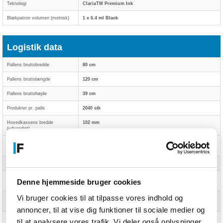
Teknologi
ClariaTM Premium Ink
Blækpatron volumen (metrisk)
1 x 6.4 ml Black
Logistik data
Pallens bruttobredde
80 cm
Pallens bruttolængde
120 cm
Pallens bruttohøjde
39 cm
Produkter pr. palle
2040 stk
Hovedkassens bredde
102 mm
(udvendigt)
Hovedkassens længde
260 mm
(udvendigt)
Hovedkassen højde (udvendigt)
146 mm
Produkter pr. hovedkasse
6 stk
Denne hjemmeside bruger cookies
(udvendigt)
Vi bruger cookies til at tilpasse vores indhold og
Hovedkasse (udvendig) GTIN
8715946628097
(EAN/UPC)
annoncer, til at vise dig funktioner til sociale medier og
Harmoniseret systemkode (HS)
84439990
til at analysere vores trafik. Vi deler også oplysninger