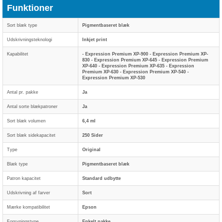
Funktioner
Sort blæk type
Pigmentbaseret blæk
Udskrivningsteknologi
Inkjet print
Kapabilitet
- Expression Premium XP-900 - Expression Premium XP-
830 - Expression Premium XP-645 - Expression Premium
XP-640 - Expression Premium XP-635 - Expression
Premium XP-630 - Expression Premium XP-540 -
Expression Premium XP-530
Antal pr. pakke
Ja
Antal sorte blækpatroner
Ja
Sort blæk volumen
6,4 ml
Sort blæk sidekapacitet
250 Sider
Type
Original
Blæk type
Pigmentbaseret blæk
Patron kapacitet
Standard udbytte
Udskrivning af farver
Sort
Mærke kompatibilitet
Epson
Forsyningstype
Enkelt pakke