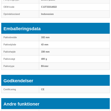
OEM-kode
C13T33314022
Oprindelsesland
Indonesien
Emballeringsdata
Pakkebredde
102 mm
Pakkedybde
43 mm
Pakkehøjde
150 mm
Pakkevægt
400 g
Pakketype
Blister
Godkendelser
Certificering
CE
Andre funktioner