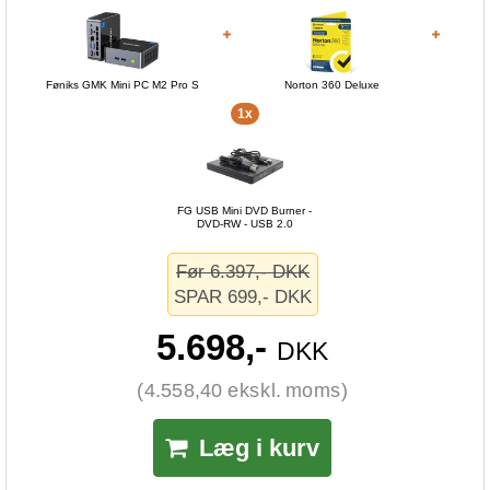
Føniks GMK Mini PC M2 Pro S
Norton 360 Deluxe
1x
FG USB Mini DVD Burner -
DVD-RW - USB 2.0
Før 6.397,- DKK
SPAR 699,- DKK
5.698,-
DKK
(4.558,40 ekskl. moms)
Læg i kurv