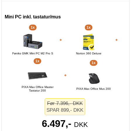
Mini PC inkl. tastatur/mus
1x
1x
Føniks GMK Mini PC M2 Pro S
Norton 360 Deluxe
1x
1x
PIXA Max Office Master
PIXA Max Office Mus 200
Tastatur 200
Før 7.396,- DKK
SPAR 899,- DKK
6.497,-
DKK