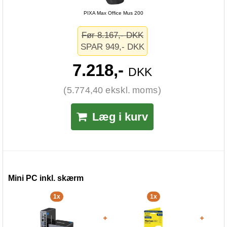
PIXA Max Office Mus 200
Før 8.167,- DKK
SPAR 949,- DKK
7.218,-
DKK
(5.774,40 ekskl. moms)
Læg i kurv
Mini PC inkl. skærm
1x
1x