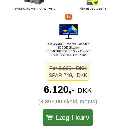
Føniks GMK Mini PC M2 Pro S
Norton 360 Deluxe
1x
SAMSUNG Essential Monitor
S30GD Skærm
LS24D300GAUXEN - 24" - IPS
- Fuld HD - 100 Hz - 5 ms
Før 6.869,- DKK
SPAR 749,- DKK
6.120,-
DKK
(4.896,00 ekskl. moms)
Læg i kurv