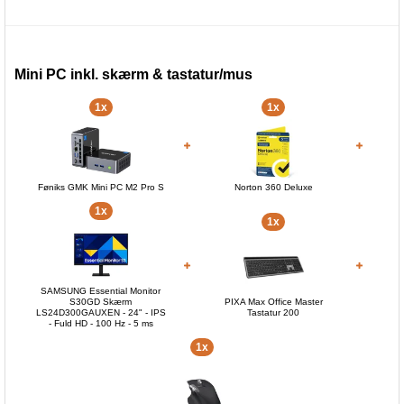
Mini PC inkl. skærm & tastatur/mus
1x
1x
Føniks GMK Mini PC M2 Pro S
Norton 360 Deluxe
1x
1x
SAMSUNG Essential Monitor
S30GD Skærm
PIXA Max Office Master
LS24D300GAUXEN - 24" - IPS
Tastatur 200
- Fuld HD - 100 Hz - 5 ms
1x