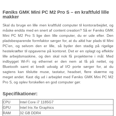
Føniks GMK Mini PC M2 Pro S – en kraftfuld lille
makker
Skal du bruge en lille men kraftfuld computer til kontorarbejdet, og
måske endda med en snert af content creation? Så er Føniks GMK
Mini PC M2 Pro S lige den lille computer, du er ude efter. Den
pladsbesparende formfaktor sørger for, at du altid har plads til Mini
PC'en, og selvom den er lille, så byder den stadig på rigelige
hestekræfter til opgaverne på kontoret. Det er en oplagt og effektiv
lille arbejdsmaskine, og den skal nok få projekterne i mål. Med
indbygget Wi-Fi og ethernet er den nem at få på nettet, og
Bluetooth samt et bredt udvalg af I/O porte sørger for, at du
sagtens kan tilslutte muse, tastatur, headset, flere skærme og
meget andet. Kast dig ud i arbejdet med Føniks GMK Mini PC M2
Pro S, og oplev forskellen en god computer gør.
Specifikationer:
CPU
Intel Core i7 1185G7
GPU
Intel Iris Xe Graphics
RAM
32 GB DDR4