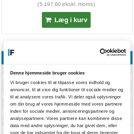
(5.197,60 ekskl. moms)
Læg i kurv
Specifikationer
PC
Processor
Intel Core i7 1185G7
Denne hjemmeside bruger cookies
Grafikkort
Intel Iris Xe Graphics
Vi bruger cookies til at tilpasse vores indhold og
Hukommelse (RAM)
32 GB
annoncer, til at vise dig funktioner til sociale medier og
DDR (RAM)
DDR4
til at analysere vores trafik. Vi deler også oplysninger
om din brug af vores hjemmeside med vores partnere
SSD Kapacitet
512 GB
inden for sociale medier, annonceringspartnere og
Trådløs forbindelse
Ja
analysepartnere. Vores partnere kan kombinere disse
Styresystem
Windows 11 Pro
data med andre oplysninger, du har givet dem, eller
Garanti
3 år
som de har indsamlet fra din brug af deres tjenester.