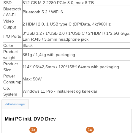
SSD
512 GB M.2 2280 PCIe 3.0, max 8 TB
Bluetooth
Bluetooth 5.2 / WiFi 6
/ Wi-Fi
Video
2 HDMI 2.0, 1 USB type C (DP/Data, 4k@60Hz
Output
3*USB 3.2 / 1*USB 2.0 / 1*USB C / 2*HDMI / 1*2.5G Giga
I /O Ports
Lan RJ45 / 3.5mm headphone jack
Color
Black
Product
361g / 1,4kg with packaging
weight
Product
114*106*42,5mm / 120*158*164mm with packaging
Size
Power
Max: 50W
Consump
Op.
Windows 11 Pro - installeret og køreklar
System
Pakkeløsninger
Mini PC inkl. DVD Drev
1x
1x