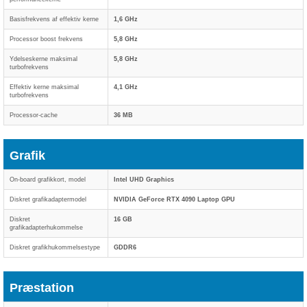
Basisfrekvens af effektiv kerne
1,6 GHz
Processor boost frekvens
5,8 GHz
Ydelseskerne maksimal
5,8 GHz
turbofrekvens
Effektiv kerne maksimal
4,1 GHz
turbofrekvens
Processor-cache
36 MB
Grafik
On-board grafikkort, model
Intel UHD Graphics
Diskret grafikadaptermodel
NVIDIA GeForce RTX 4090 Laptop GPU
Diskret
16 GB
grafikadapterhukommelse
Diskret grafikhukommelsestype
GDDR6
Præstation