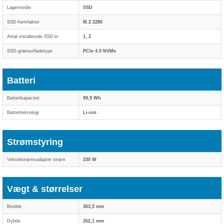
Lagermedie
SSD
SSD-formfaktor
M.2 2280
Antal installerede SSD'er
1, 2
SSD-grænsefladetype
PCIe 4.0 NVMe
Batteri
Batterikapacitet
99,9 Wh
Batteriteknologi
Li-ion
Strømstyring
Vekselstrømsadapter strøm
330 W
Vægt & størrelser
Bredde
363,5 mm
Dybde
262,1 mm