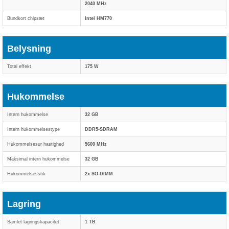
2040 MHz
Bundkort chipsæt
Intel HM770
Belysning
Total effekt
175 W
Hukommelse
Intern hukommelse
32 GB
Intern hukommelsestype
DDR5-SDRAM
Hukommelsesur hastighed
5600 MHz
Maksimal intern hukommelse
32 GB
Hukommelsesstik
2x SO-DIMM
Lagring
Samlet lagringskapacitet
1 TB