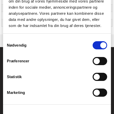
om din brug af vores hjemmeside med vores partnere
Naturligt aspektforhold
16:10
inden for sociale medier, annonceringspartnere og
Kontrastforhold (typisk)
1200:1
analysepartnere. Vores partnere kan kombinere disse
Farveområde
100% DCI-P3
data med andre oplysninger, du har givet dem, eller
Berøringsskærm
Ingen
som de har indsamlet fra din brug af deres tjenester.
Samtykkevalg
Nødvendig
Føniks Computer Aarhus
Præferencer
CVR.: 26208637
Anelystparken 33B,
8381 Tilst
Generelle henvendelser:
Statistik
kontakt@fcomputer.dk
Service- og reklamationsafdelingen:
Marketing
service@fcomputer.dk
Sitemap