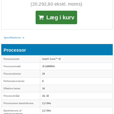
(20.292,80 ekskl. moms)
Læg i kurv
Specifikationer
Processor
Processorserie
Intel® Core™ i9
Processormodel
i9-14900HX
Processorkerner
24
Performance-kerner
8
Effektive kerner
16
Processortråde
24, 32
Processorens basisfrekvens
2,2 GHz
Basisfrekvens af
2,2 GHz
performancekerne