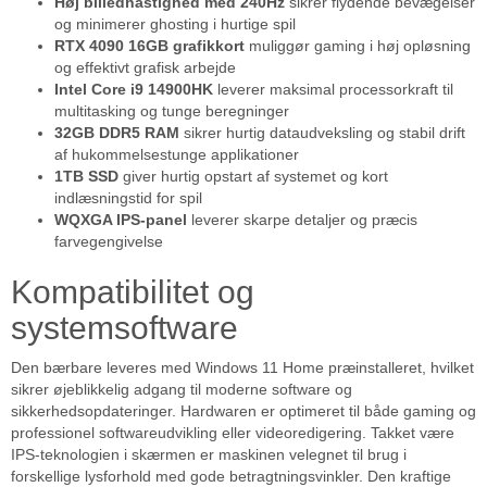
Høj billedhastighed med 240Hz
sikrer flydende bevægelser
og minimerer ghosting i hurtige spil
RTX 4090 16GB grafikkort
muliggør gaming i høj opløsning
og effektivt grafisk arbejde
Intel Core i9 14900HK
leverer maksimal processorkraft til
multitasking og tunge beregninger
32GB DDR5 RAM
sikrer hurtig dataudveksling og stabil drift
af hukommelsestunge applikationer
1TB SSD
giver hurtig opstart af systemet og kort
indlæsningstid for spil
WQXGA IPS-panel
leverer skarpe detaljer og præcis
farvegengivelse
Kompatibilitet og
systemsoftware
Den bærbare leveres med Windows 11 Home præinstalleret, hvilket
sikrer øjeblikkelig adgang til moderne software og
sikkerhedsopdateringer. Hardwaren er optimeret til både gaming og
professionel softwareudvikling eller videoredigering. Takket være
IPS-teknologien i skærmen er maskinen velegnet til brug i
forskellige lysforhold med gode betragtningsvinkler. Den kraftige