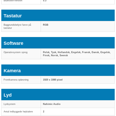
Bluetooth-version
5.3
Tastatur
Baggrundsbelyst farve på
RGB
tastatur
Software
Operativsystem sprog
Polsk, Tysk, Hollandsk, Engelsk, Fransk, Dansk, Engelsk,
Finsk, Norsk, Svensk
Kamera
Frontkamera opløsning
1920 x 1080 pixel
Lyd
Lydsystem
Nahimic Audio
Antal indbyggede højttalere
2