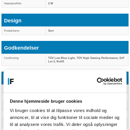
Højttalereffekt
2 W
Design
Produktfarve
Sort
Godkendelser
Certificering
TÜV Low Blue Light, TÜV High Gaming Performance, ErP
Lot 3, RoHS
Display
Skærm diagonal
40,6 cm (16)
Skærmopløsning
2560 x 1600 pixel
Denne hjemmeside bruger cookies
Paneltype
IPS
Vi bruger cookies til at tilpasse vores indhold og
Skærmens lysstyrke
500 cd/m²
annoncer, til at vise dig funktioner til sociale medier og
Maksimal opdateringshastighed
240 Hz
til at analysere vores trafik. Vi deler også oplysninger