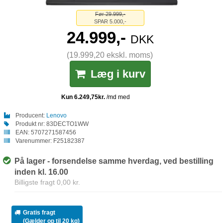
Før 29.999,-
SPAR 5.000,-
24.999,-
DKK
(19.999,20 ekskl. moms)
Læg i kurv
Producent:
Lenovo
Produkt nr:
83DECTO1WW
EAN:
5707271587456
Varenummer:
F25182387
På lager - forsendelse samme hverdag, ved bestilling
inden kl. 16.00
Billigste fragt 0,00 kr.
Gratis fragt
(Gælder op til 20 kg)