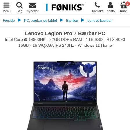
0
Menu
Søg
Nyheder
Kontakt
Konto
Kurv
Forside
PC, bærbar og tablet
Bærbar
Lenovo bærbar
Lenovo Legion Pro 7 Bærbar PC
Intel Core i9 14900HK - 32GB DDR5 RAM - 1TB SSD - RTX 4090
16GB - 16 WQXGA IPS 240Hz - Windows 11 Home