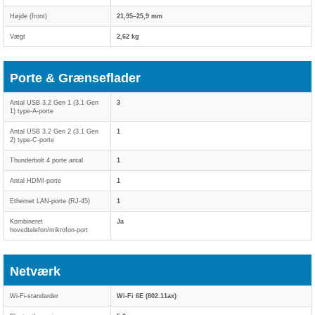
Højde (front)
21,95–25,9 mm
Vægt
2,62 kg
Porte & Grænseflader
Antal USB 3.2 Gen 1 (3.1 Gen
3
1) type-A-porte
Antal USB 3.2 Gen 2 (3.1 Gen
1
2) type-C-porte
Thunderbolt 4 porte antal
1
Antal HDMI-porte
1
Ethernet LAN-porte (RJ-45)
1
Kombineret
Ja
hovedtelefon/mikrofon-port
Netværk
Wi-Fi-standarder
Wi-Fi 6E (802.11ax)