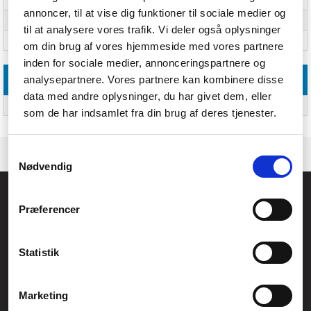
Batteriteknologi
Lithium
annoncer, til at vise dig funktioner til sociale medier og
Produktfarve
Gul
til at analysere vores trafik. Vi deler også oplysninger
Numre af batterier medfølger
Ja
om din brug af vores hjemmeside med vores partnere
inden for sociale medier, annonceringspartnere og
analysepartnere. Vores partnere kan kombinere disse
Andre funktioner
data med andre oplysninger, du har givet dem, eller
Batteri formfaktor
Knap/celle
som de har indsamlet fra din brug af deres tjenester.
Samtykkevalg
Nødvendig
Føniks Computer Aarhus
Præferencer
CVR.: 26208637
Anelystparken 33B,
8381 Tilst
Generelle henvendelser:
Statistik
kontakt@fcomputer.dk
Service- og reklamationsafdelingen:
Marketing