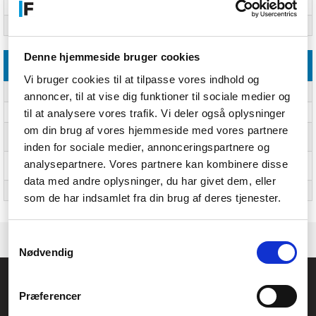
Pallens bruttovolumen
2428800000 dm³
Pallens bruttovægt
118 kg
Denne hjemmeside bruger cookies
Leverandørfunktioner
Vi bruger cookies til at tilpasse vores indhold og
Målgruppe
Børn
annoncer, til at vise dig funktioner til sociale medier og
til at analysere vores trafik. Vi deler også oplysninger
Leclerc Codelec
731012035
om din brug af vores hjemmeside med vores partnere
Emballagesprog (ISO 639-
Fransk
format)
inden for sociale medier, annonceringspartnere og
analysepartnere. Vores partnere kan kombinere disse
Vejledningssprog (ISO 639-
Fransk
format)
data med andre oplysninger, du har givet dem, eller
Start tilgængelighed
1/19/2024
som de har indsamlet fra din brug af deres tjenester.
Samtykkevalg
Nødvendig
Føniks Computer Aarhus
Præferencer
CVR.: 26208637
Anelystparken 33B,
8381 Tilst