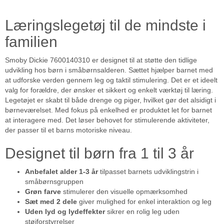
Læringslegetøj til de mindste i
familien
Smoby Dickie 7600140310 er designet til at støtte den tidlige
udvikling hos børn i småbørnsalderen. Sættet hjælper barnet med
at udforske verden gennem leg og taktil stimulering. Det er et ideelt
valg for forældre, der ønsker et sikkert og enkelt værktøj til læring.
Legetøjet er skabt til både drenge og piger, hvilket gør det alsidigt i
børneværelset. Med fokus på enkelhed er produktet let for barnet
at interagere med. Det løser behovet for stimulerende aktiviteter,
der passer til et barns motoriske niveau.
Designet til børn fra 1 til 3 år
Anbefalet alder 1-3 år
tilpasset barnets udviklingstrin i
småbørnsgruppen
Grøn farve
stimulerer den visuelle opmærksomhed
Sæt med 2 dele
giver mulighed for enkel interaktion og leg
Uden lyd og lydeffekter
sikrer en rolig leg uden
støjforstyrrelser