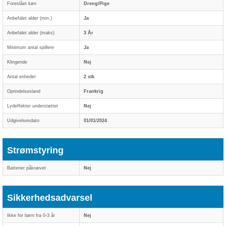
Foreslået køn
Dreng/Pige
Anbefalet alder (min.)
Ja
Anbefalet alder (maks)
3 År
Minimum antal spillere
Ja
Klingende
Nej
Antal enheder
2 stk
Oprindelsesland
Frankrig
Lydeffekter understøttet
Nej
Udgivelsesdato
01/01/2024
Strømstyring
Batterier påkrævet
Nej
Sikkerhedsadvarsel
Ikke for børn fra 0-3 år
Nej