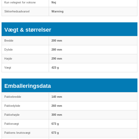
Kun velegnet for voksne
Nej
Sikkerhedsadvarsel
Warning
Vægt & størrelser
Bredde
200 mm
Dybde
280 mm
Højde
290 mm
Vægt
423 g
Emballeringsdata
Pakkebredde
140 mm
Pakkedybde
260 mm
Pakkehøjde
300 mm
Pakkevægt
673 g
Pakkens bruttovægt
673 g