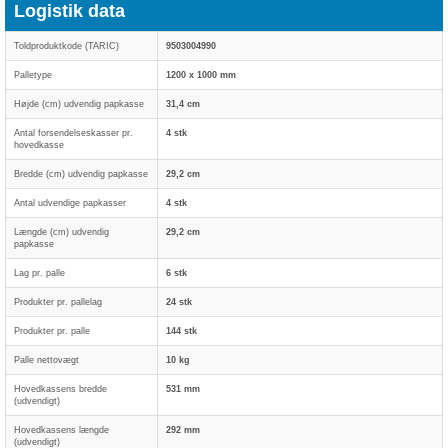
Logistik data
Toldproduktkode (TARIC)
9503004990
Palletype
1200 x 1000 mm
Højde (cm) udvendig papkasse
31,4 cm
Antal forsendelseskasser pr.
4 stk
hovedkasse
Bredde (cm) udvendig papkasse
29,2 cm
Antal udvendige papkasser
4 stk
Længde (cm) udvendig
29,2 cm
papkasse
Lag pr. palle
6 stk
Produkter pr. pallelag
24 stk
Produkter pr. palle
144 stk
Palle nettovægt
10 kg
Hovedkassens bredde
531 mm
(udvendigt)
Hovedkassens længde
292 mm
(udvendigt)