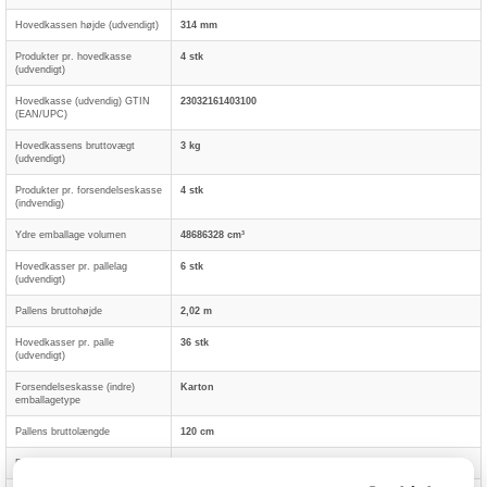
Hovedkassen højde (udvendigt)
314 mm
Produkter pr. hovedkasse
4 stk
(udvendigt)
Hovedkasse (udvendig) GTIN
23032161403100
(EAN/UPC)
Hovedkassens bruttovægt
3 kg
(udvendigt)
Produkter pr. forsendelseskasse
4 stk
(indvendig)
Ydre emballage volumen
48686328 cm³
Hovedkasser pr. pallelag
6 stk
(udvendigt)
Pallens bruttohøjde
2,02 m
Hovedkasser pr. palle
36 stk
(udvendigt)
Forsendelseskasse (indre)
Karton
emballagetype
Pallens bruttolængde
120 cm
Pallens bruttobredde
100 cm