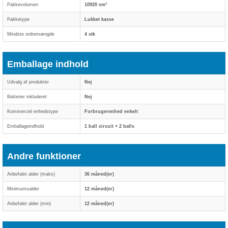
Pakkevolumen
10920 cm³
Pakketype
Lukket kasse
Mindste ordremængde
4 stk
Emballage indhold
Udvalg af produkter
Nej
Batterier inkluderet
Nej
Kommerciel enhedstype
Forbrugerenhed enkelt
Emballageindhold
1 ball circuit + 2 balls
Andre funktioner
Anbefalet alder (maks)
36 måned(er)
Minimumsalder
12 måned(er)
Anbefalet alder (min)
12 måned(er)