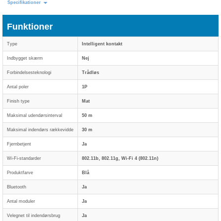
Specifikationer
Funktioner
Type
Intelligent kontakt
Indbygget skærm
Nej
Forbindelsesteknologi
Trådløs
Antal poler
1P
Finish type
Mat
Maksimal udendørsinterval
50 m
Maksimal indendørs rækkevidde
30 m
Fjernbetjent
Ja
Wi-Fi-standarder
802.11b, 802.11g, Wi-Fi 4 (802.11n)
Produktfarve
Blå
Bluetooth
Ja
Antal moduler
Ja
Velegnet til indendørsbrug
Ja