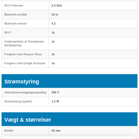
Wi-Fi-frekvens
2,4 GHz
Bluetooth-område
10 m
Bluetooth-version
4.2
Wi-Fi
Ja
Understøttelse af Smartphone-
Ja
fjernbetjening
Fungerer med Amazon Alexa
Ja
Fungerer med Google Assistant
Ja
Strømstyring
Vekselstrømsindgangsspænding
240 V
Strømforbrug (typisk)
1,2 W
Vægt & størrelser
Bredde
42 mm