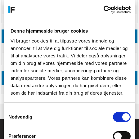
Dybde
16 mm
Højde
37 mm
Vægt
26 g
Denne hjemmeside bruger cookies
Driftsbetingelser
Vi bruger cookies til at tilpasse vores indhold og
annoncer, til at vise dig funktioner til sociale medier og
Driftstemperatur (T-T)
-20 - 40 °C
til at analysere vores trafik. Vi deler også oplysninger
Relativ luftfugtighed ved drift
30 - 70%
(H-H)
om din brug af vores hjemmeside med vores partnere
inden for sociale medier, annonceringspartnere og
analysepartnere. Vores partnere kan kombinere disse
Emballeringsdata
data med andre oplysninger, du har givet dem, eller
Antal pr. pakke
Ja
som de har indsamlet fra din brug af deres tjenester.
Samtykkevalg
Nødvendig
Føniks Computer Aarhus
Præferencer
CVR.: 26208637