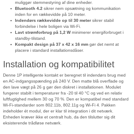
muliggør stemmestyring af dine enheder.
Bluetooth 4.2
sikrer nem opsætning og kommunikation
inden for en rækkevidde på 10 meter.
Indendørs rækkevidde op til 30 meter
sikrer stabil
forbindelse i hele boligen via Wi-Fi.
Lavt strømforbrug på 1,2 W
minimerer energiforbruget i
standby-tilstand.
Kompakt design på 37 x 42 x 16 mm
gør det nemt at
placere i standard installationsdåser.
Installation og kompatibilitet
Denne 1P intelligente kontakt er beregnet til indendørs brug med
en AC-indgangsspænding på 240 V. Den matte blå overflade og
den lave vægt på 26 g gør den diskret i installationen. Modulet
fungerer stabilt i temperaturer fra -20 til 40 °C og ved en relativ
luftfugtighed mellem 30 og 70 %. Den er kompatibel med standard
Wi-Fi-standarder som 802.11b, 802.11g og Wi-Fi 4. Pakken
indeholder ét modul, der er klar til integration i dit netværk.
Enheden kræver ikke et centralt hub, da den tilslutter sig dit
eksisterende trådløse netværk.