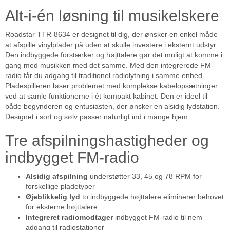
Alt-i-én løsning til musikelskere
Roadstar TTR-8634 er designet til dig, der ønsker en enkel måde
at afspille vinylplader på uden at skulle investere i eksternt udstyr.
Den indbyggede forstærker og højttalere gør det muligt at komme i
gang med musikken med det samme. Med den integrerede FM-
radio får du adgang til traditionel radiolytning i samme enhed.
Pladespilleren løser problemet med komplekse kabelopsætninger
ved at samle funktionerne i ét kompakt kabinet. Den er ideel til
både begynderen og entusiasten, der ønsker en alsidig lydstation.
Designet i sort og sølv passer naturligt ind i mange hjem.
Tre afspilningshastigheder og
indbygget FM-radio
Alsidig afspilning
understøtter 33, 45 og 78 RPM for
forskellige pladetyper
Øjeblikkelig lyd
to indbyggede højttalere eliminerer behovet
for eksterne højttalere
Integreret radiomodtager
indbygget FM-radio til nem
adgang til radiostationer