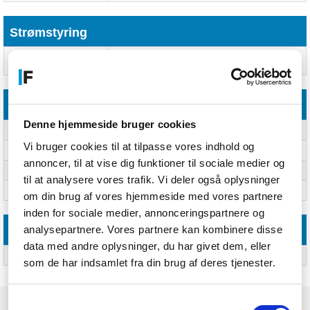
Strømstyring
Indgangsspænding for
230 V
vekselstrømsadapter
Vægt & størrelser
Denne hjemmeside bruger cookies
Bredde
310 mm
Vi bruger cookies til at tilpasse vores indhold og
Dybde
290 mm
annoncer, til at vise dig funktioner til sociale medier og
Højde
125 mm
til at analysere vores trafik. Vi deler også oplysninger
Vægt
1,8 kg
om din brug af vores hjemmeside med vores partnere
inden for sociale medier, annonceringspartnere og
analysepartnere. Vores partnere kan kombinere disse
Emballage indhold
data med andre oplysninger, du har givet dem, eller
Antal
Ja
som de har indsamlet fra din brug af deres tjenester.
Samtykkevalg