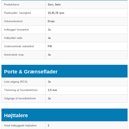
Produktfarve
Sort, Sølv
Pladespiller, hastighed
33,45,78 rpm
Volumenkontrol
Dreje
Indbygget forstærker
Ja
Indbyddet radio
Ja
Understøttede radiobånd
FM
Automatisk stop
Ja
Porte & Grænseflader
Linie-udgang (RCA)
Ja
Tilslutning af hovedtelefoner
3,5 mm
Udgange til hovedtelefoner
Ja
Højttalere
Antal indbyggede højttalere
2