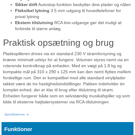
Sikker drift
Autostop-funktion beskytter dine plader og nålen
Fleksibel lytning
3.5 mm udgang til hovedtelefoner for
privat lytning
Ekstern tilslutning
RCA line-udgange gør det muligt at
forbinde til større anlæg
Praktisk opsætning og brug
Pladespilleren drives via en standard 230 V strømforsyning og
kræver minimalt udstyr for at fungere. Volumen styres nemt via en
roterende kontrolknap på enheden. Med en vægt på 1.8 kg og
kompakte mål på 310 x 290 x 125 mm kan den nemt flyttes mellem
forskellige rum. Den er kompatibel med alle standard vinylplader
takket være de tre hastighedsindstillinger. Pakken indeholder én
komplet enhed, der er klar til brug efter tilslutning til strøm.
Enheden fungerer både som en selvstændig musikafspiller og som
kilde til eksterne højttalersystemer via RCA-tilslutningen.
Specifikationer
Funktioner