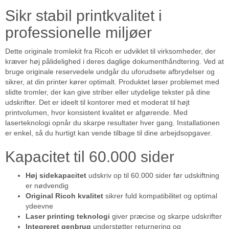
Sikr stabil printkvalitet i
professionelle miljøer
Dette originale tromlekit fra Ricoh er udviklet til virksomheder, der
kræver høj pålidelighed i deres daglige dokumenthåndtering. Ved at
bruge originale reservedele undgår du uforudsete afbrydelser og
sikrer, at din printer kører optimalt. Produktet løser problemet med
slidte tromler, der kan give striber eller utydelige tekster på dine
udskrifter. Det er ideelt til kontorer med et moderat til højt
printvolumen, hvor konsistent kvalitet er afgørende. Med
laserteknologi opnår du skarpe resultater hver gang. Installationen
er enkel, så du hurtigt kan vende tilbage til dine arbejdsopgaver.
Kapacitet til 60.000 sider
Høj sidekapacitet
udskriv op til 60.000 sider før udskiftning
er nødvendig
Original Ricoh kvalitet
sikrer fuld kompatibilitet og optimal
ydeevne
Laser printing teknologi
giver præcise og skarpe udskrifter
Integreret genbrug
understøtter returnering og