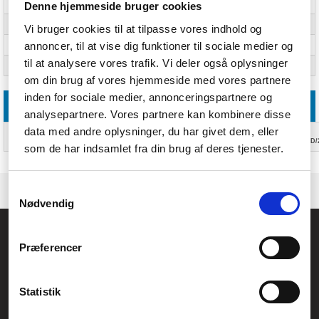
Type
Original
Denne hjemmeside bruger cookies
Side kapacitet
60000 Sider
Vi bruger cookies til at tilpasse vores indhold og
annoncer, til at vise dig funktioner til sociale medier og
Patron retur og genbrug
Ja
til at analysere vores trafik. Vi deler også oplysninger
Produktfarve
Sort
om din brug af vores hjemmeside med vores partnere
inden for sociale medier, annonceringspartnere og
Andre funktioner
analysepartnere. Vores partnere kan kombinere disse
data med andre oplysninger, du har givet dem, eller
Tekniske
Aficio
funktioner
1015/1018/1113/2015/2016/2018/2020/2020D/2510/2510AD/2510ADR/2510SP/2550BA
som de har indsamlet fra din brug af deres tjenester.
Samtykkevalg
Nødvendig
Føniks Computer Aarhus
Præferencer
CVR.: 26208637
Anelystparken 33B,
8381 Tilst
Generelle henvendelser:
Statistik
kontakt@fcomputer.dk