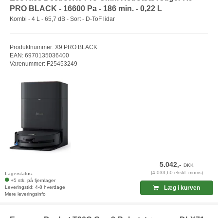
PRO BLACK - 16600 Pa - 186 min. - 0,22 L
Kombi - 4 L - 65,7 dB - Sort - D-ToF lidar
Produktnummer: X9 PRO BLACK
EAN: 6970135036400
Varenummer: F25453249
5.042,-
DKK
(4.033,60 ekskl. moms)
Lagerstatus:
+5 stk. på fjernlager
Leveringstid: 4-8 hverdage
Læg i kurven
Mere leveringsinfo