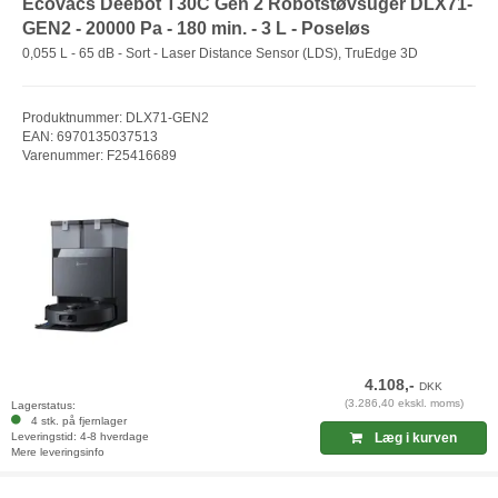
Ecovacs Deebot T30C Gen 2 Robotstøvsuger DLX71-
GEN2 - 20000 Pa - 180 min. - 3 L - Poseløs
0,055 L - 65 dB - Sort - Laser Distance Sensor (LDS), TruEdge 3D
Produktnummer: DLX71-GEN2
EAN: 6970135037513
Varenummer: F25416689
4.108,-
DKK
(3.286,40 ekskl. moms)
Lagerstatus:
4 stk. på fjernlager
Leveringstid: 4-8 hverdage
Læg i kurven
Mere leveringsinfo