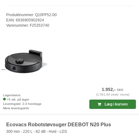
Produktnummer: Q10PF52-00
EAN: 6936905902924
Varenummer: F25353740
1.952,-
DKK
(1.561,60 ekskl. moms)
Lagerstatus:
+5 stk. på lager
Leveringstid: 2-3 hverdage
Læg i kurven
Mere leveringsinfo
Ecovacs Robotstøvsuger DEEBOT N20 Plus
300 min - 220 L - 82 dB - Hvid - LDS