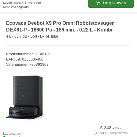
Leveringstid: 4-8 hverdage
Læg i kurven
Mere leveringsinfo
Ecovacs Deebot X9 Pro Omni Robotstøvsuger
DEX61-P - 16600 Pa - 186 min. - 0,22 L - Kombi
4 L - 65,7 dB - Sort - D-ToF lidar
Produktnummer: DEX61-P
EAN: 6970135036400
Varenummer: F25393302
6.242,-
DKK
(4.993,60 ekskl. moms)
Lagerstatus: