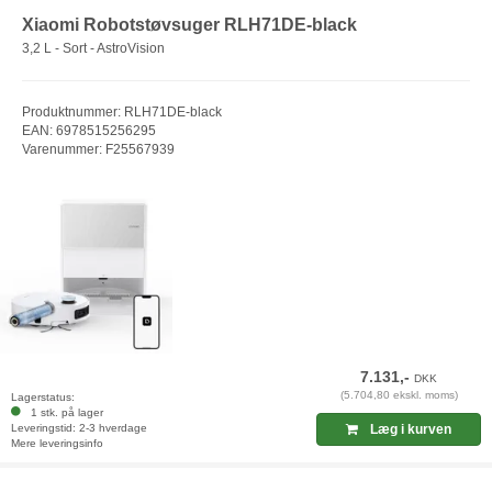
Xiaomi Robotstøvsuger RLH71DE-black
3,2 L - Sort - AstroVision
Produktnummer: RLH71DE-black
EAN: 6978515256295
Varenummer: F25567939
7.131,-
DKK
(5.704,80 ekskl. moms)
Lagerstatus:
1 stk. på lager
Leveringstid: 2-3 hverdage
Læg i kurven
Mere leveringsinfo