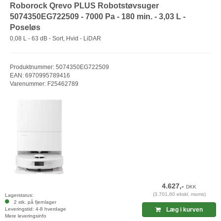
Roborock Qrevo PLUS Robotstøvsuger
5074350EG722509 - 7000 Pa - 180 min. - 3,03 L -
Poseløs
0,08 L - 63 dB - Sort, Hvid - LiDAR
Produktnummer: 5074350EG722509
EAN: 6970995789416
Varenummer: F25462789
4.627,-
DKK
(3.701,60 ekskl. moms)
Lagerstatus:
2 stk. på fjernlager
Leveringstid: 4-8 hverdage
Læg i kurven
Mere leveringsinfo