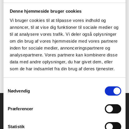
robotstøvsuger når du alligevel selv manuelt skal vaske gulvet
Denne hjemmeside bruger cookies
bagefter. Til det vil vi bare sige, at så har vi den perfekte model
til dig.
Vi bruger cookies til at tilpasse vores indhold og
Hos Føniks kan du slå to fluer med et smæk - du kan nemlig få
annoncer, til at vise dig funktioner til sociale medier og
en robotstøvsuger med gulvvask. Så kan du få støvsuget og
til at analysere vores trafik. Vi deler også oplysninger
vasket gulv, uden at du skal røre en finger. Hvis du gerne vil
om din brug af vores hjemmeside med vores partnere
købe en robotstøvsuger med gulvvasker, så skal du gå efter en,
inden for sociale medier, annonceringspartnere og
som både kan virke til vådt og tørt, og som har en mobbepude
indbygget.
analysepartnere. Vores partnere kan kombinere disse
data med andre oplysninger, du har givet dem, eller
Har du en hund som ofte sætter beskidte poter på gulvet, eller
som de har indsamlet fra din brug af deres tjenester.
børn der sviner efter morgenmaden, så er det en stor hjælp i
hverdagen med en lille robothjælper.
Samtykkevalg
Nødvendig
Føniks Computer Aarhus
Præferencer
CVR.: 26208637
Anelystparken 33B,
8381 Tilst
Generelle henvendelser:
Statistik