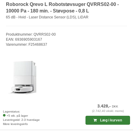
Roborock Qrevo L Robotstøvsuger QVRRS02-00 -
10000 Pa - 180 min. - Støvpose - 0,8 L
65 dB - Hvid - Laser Distance Sensor (LDS), LiDAR
Produktnummer: QVRRS02-00
EAN: 6936905903167
Varenummer: F25468637
3.428,-
DKK
(2.742,40 ekskl. moms)
Lagerstatus:
+5 stk. på lager
Leveringstid: 2-3 hverdage
Læg i kurven
Mere leveringsinfo