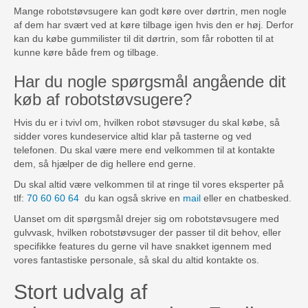
Mange robotstøvsugere kan godt køre over dørtrin, men nogle
af dem har svært ved at køre tilbage igen hvis den er høj. Derfor
kan du købe gummilister til dit dørtrin, som får robotten til at
kunne køre både frem og tilbage.
Har du nogle spørgsmål angående dit
køb af robotstøvsugere?
Hvis du er i tvivl om, hvilken robot støvsuger du skal købe, så
sidder vores kundeservice altid klar på tasterne og ved
telefonen. Du skal være mere end velkommen til at kontakte
dem, så hjælper de dig hellere end gerne.
Du skal altid være velkommen til at ringe til vores eksperter på
tlf:
70 60 60 64
du kan også skrive en
mail
eller en chatbesked.
Uanset om dit spørgsmål drejer sig om robotstøvsugere med
gulvvask, hvilken robotstøvsuger der passer til dit behov, eller
specifikke features du gerne vil have snakket igennem med
vores fantastiske personale, så skal du altid kontakte os.
Stort udvalg af