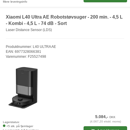
Mere leveringsinfo
Xiaomi L40 Ultra AE Robotstøvsuger - 200 min. - 4,5 L
- Kombi - 4,5 L - 74 dB - Sort
Laser Distance Sensor (LDS)
Produktnummer: L40 ULTRA AE
EAN: 6977328066381
Varenummer: F25527498
5.084,-
DKK
(4.067,20 ekskl. moms)
Lagerstatus:
+5 stk. på fjernlager