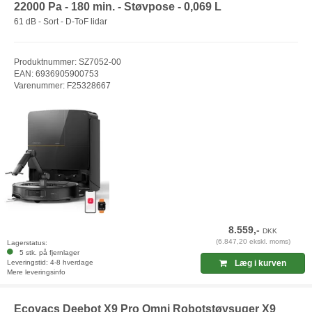
22000 Pa - 180 min. - Støvpose - 0,069 L
61 dB - Sort - D-ToF lidar
Produktnummer: SZ7052-00
EAN: 6936905900753
Varenummer: F25328667
8.559,-
DKK
(6.847,20 ekskl. moms)
Lagerstatus:
5 stk. på fjernlager
Leveringstid: 4-8 hverdage
Læg i kurven
Mere leveringsinfo
Ecovacs Deebot X9 Pro Omni Robotstøvsuger X9