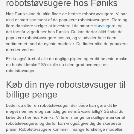
robotstøvsugere hos Føniks
Hos Føniks kan du altid finde de bedste robotstøvsugere. Vi har
altid et stort sortiment af de populære robotstøvsugere. Flere og
flere danskere vælger at investere i de smarte
støvsugere
, og
det forstår vi godt her hos Føniks. Du kan derfor altid finde de
populære robotstøvsugere hos os, og vi udvider hele tiden
sortimentet med de nyeste modeller. Du finder altid de populære
mærker ved os.
Er du også træt af alle de daglige pligter, og er dit højeste ønske
en husholderske? Så skulle du i den grad overveje en
robotstøvsuger.
Køb din nye robotstøvsuger til
billige penge
Leder du efter en robotstøvsuger, der både kan gøre dit liv
meget nemmere og samtidig gerne må være billig? Så skal du
købe den her hos Føniks. Vi fører mange forskellige mærker af
robotstøvsugere, og derfor kan vi også give dig de skarpeste
priser. Robotstøvsugere kommer i mange forskellige modeller,