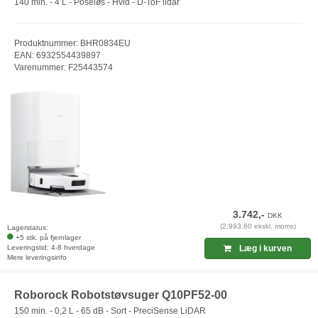
140 min. - 4 L - Poseløs - Hvid - D-ToF lidar
Produktnummer: BHR0834EU
EAN: 6932554439897
Varenummer: F25443574
3.742,-
DKK
(2.993,60 ekskl. moms)
Lagerstatus:
+5 stk. på fjernlager
Leveringstid: 4-8 hverdage
Læg i kurven
Mere leveringsinfo
Roborock Robotstøvsuger Q10PF52-00
150 min. - 0,2 L - 65 dB - Sort - PreciSense LiDAR