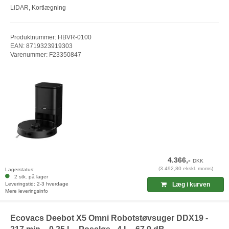
LiDAR, Kortlægning
Produktnummer: HBVR-0100
EAN: 8719323919303
Varenummer: F23350847
4.366,-
DKK
(3.492,80 ekskl. moms)
Lagerstatus:
2 stk. på lager
Leveringstid: 2-3 hverdage
Læg i kurven
Mere leveringsinfo
Ecovacs Deebot X5 Omni Robotstøvsuger DDX19 -