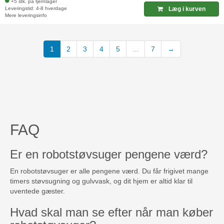
+5 stk. på fjernlager
Leveringstid: 4-8 hverdage
Læg i kurven
Mere leveringsinfo
(current)
1
2
3
4
5
...
7
→
FAQ
Er en robotstøvsuger pengene værd?
En robotstøvsuger er alle pengene værd. Du får frigivet mange
timers støvsugning og gulvvask, og dit hjem er altid klar til
uventede gæster.
Hvad skal man se efter når man køber