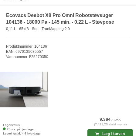
Ecovacs Deebot X8 Pro Omni Robotstøvsuger
104136 - 18000 Pa - 145 min. - 0,22 L - Støvpose
0,11 L - 65 dB - Sort - TrueMapping 2.0
Produktnummer: 104136
EAN: 6970135035557
Varenummer: F25270350
9.364,-
DKK
(7.491,20 ekskl. moms)
Lagerstatus:
+5 stk. på fjernlager
Leveringstid: 4-8 hverdage
Læg i kurven