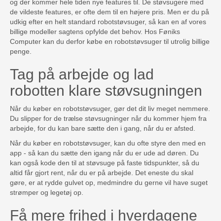
og der kommer hele tiden nye features til. De støvsugere med
de vildeste features, er ofte dem til en højere pris. Men er du på
udkig efter en helt standard robotstøvsuger, så kan en af vores
billige modeller sagtens opfylde det behov. Hos Føniks
Computer kan du derfor købe en robotstøvsuger til utrolig billige
penge.
Tag på arbejde og lad
robotten klare støvsugningen
Når du køber en robotstøvsuger, gør det dit liv meget nemmere.
Du slipper for de trælse støvsugninger når du kommer hjem fra
arbejde, for du kan bare sætte den i gang, når du er afsted.
Når du køber en robotstøvsuger, kan du ofte styre den med en
app - så kan du sætte den igang når du er ude ad døren. Du
kan også kode den til at støvsuge på faste tidspunkter, så du
altid får gjort rent, når du er på arbejde. Det eneste du skal
gøre, er at rydde gulvet op, medmindre du gerne vil have suget
strømper og legetøj op.
Få mere frihed i hverdagene