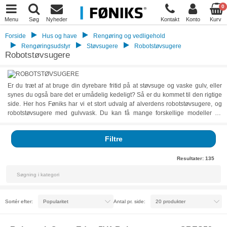
0
Menu
Søg
Nyheder
Kontakt
Konto
Kurv
Forside
Hus og have
Rengøring og vedligehold
Rengøringsudstyr
Støvsugere
Robotstøvsugere
Robotstøvsugere
Er du træt af at bruge din dyrebare fritid på at støvsuge og vaske gulv, eller
synes du også bare det er umådelig kedeligt? Så er du kommet til den rigtige
side. Her hos Føniks har vi et stort udvalg af alverdens robotstøvsugere, og
robotstøvsugere med gulvvask. Du kan få mange forskellige modeller fra
forskellige producenter, så vi har helt sikkert en robotstøvsuger til dig også.
Hvad end du er på udkig efter den helt vilde model med kamera og sensor,
Filtre
eller du er fint tilfreds med en helt standard robotstøvsuger som kan gøre dit
hjem fint rent, så finder du det her på denne side. Hos os finder du
robotstøvsugere i forskellige prisklasser, så vi har helt sikkert en, der passer til
Resultater:
135
din økonomi.
Sortér efter:
Antal pr. side: