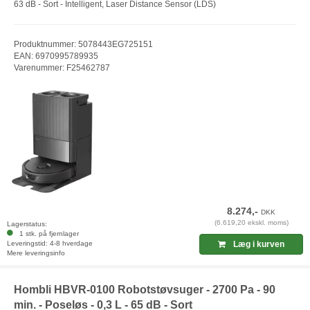
63 dB - Sort - Intelligent, Laser Distance Sensor (LDS)
Produktnummer: 5078443EG725151
EAN: 6970995789935
Varenummer: F25462787
8.274,-
DKK
(6.619,20 ekskl. moms)
Lagerstatus:
1 stk. på fjernlager
Leveringstid: 4-8 hverdage
Læg i kurven
Mere leveringsinfo
Hombli HBVR-0100 Robotstøvsuger - 2700 Pa - 90
min. - Poseløs - 0,3 L - 65 dB - Sort