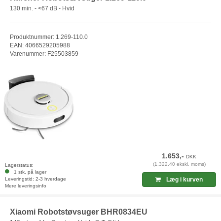
130 min. - <67 dB - Hvid
Produktnummer: 1.269-110.0
EAN: 4066529205988
Varenummer: F25503859
1.653,-
DKK
(1.322,40 ekskl. moms)
Lagerstatus:
1 stk. på lager
Leveringstid: 2-3 hverdage
Læg i kurven
Mere leveringsinfo
Xiaomi Robotstøvsuger BHR0834EU