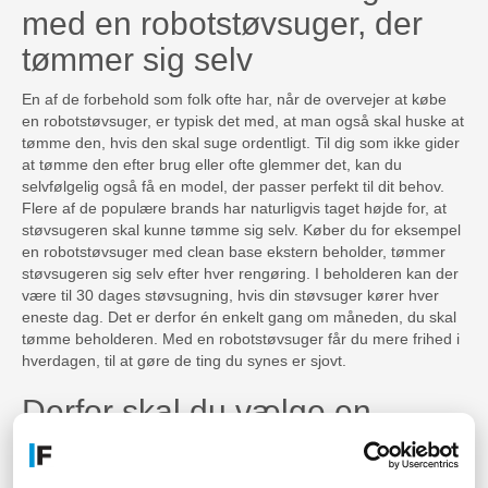
med en robotstøvsuger, der
tømmer sig selv
En af de forbehold som folk ofte har, når de overvejer at købe
en robotstøvsuger, er typisk det med, at man også skal huske at
tømme den, hvis den skal suge ordentligt. Til dig som ikke gider
at tømme den efter brug eller ofte glemmer det, kan du
selvfølgelig også få en model, der passer perfekt til dit behov.
Flere af de populære brands har naturligvis taget højde for, at
støvsugeren skal kunne tømme sig selv. Køber du for eksempel
en robotstøvsuger med clean base ekstern beholder, tømmer
støvsugeren sig selv efter hver rengøring. I beholderen kan der
være til 30 dages støvsugning, hvis din støvsuger kører hver
eneste dag. Det er derfor én enkelt gang om måneden, du skal
tømme beholderen. Med en robotstøvsuger får du mere frihed i
hverdagen, til at gøre de ting du synes er sjovt.
Derfor skal du vælge en
robotstøvsuger med gulvvask
Måske tænker du, at det ikke er så smart med en