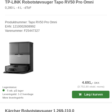
TP-LINK Robotstøvsuger Tapo RV50 Pro Omni
0,280 L - 4 L - dToF
Produktnummer: Tapo RV50 Pro Omni
EAN: 1210002608992
Varenummer: F25447327
4.691,-
DKK
(3.752,80 ekskl. moms)
Lagerstatus:
5 stk. på lager
Leveringstid: 1-2 hverdage
Læg i kurven
Mere leveringsinfo
Kärcher Robotstøvsuger 1.269-110.0