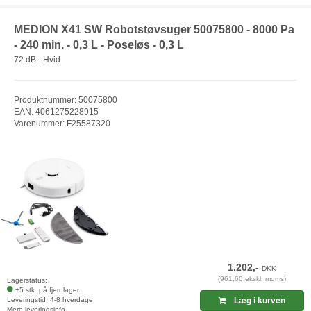
MEDION X41 SW Robotstøvsuger 50075800 - 8000 Pa
- 240 min. - 0,3 L - Poseløs - 0,3 L
72 dB - Hvid
Produktnummer: 50075800
EAN: 4061275228915
Varenummer: F25587320
1.202,-
DKK
(961,60 ekskl. moms)
Lagerstatus:
+5 stk. på fjernlager
Leveringstid: 4-8 hverdage
Læg i kurven
Mere leveringsinfo