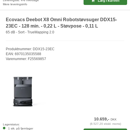
Leveringstid: 4-8 hverdage
Læg i kurven
Mere leveringsinfo
Ecovacs Deebot X8 Omni Robotstøvsuger DDX15-
23EC - 128 min. - 0,22 L - Støvpose - 0,11 L
65 dB - Sort - TrueMapping 2.0
Produktnummer: DDX15-23EC
EAN: 6970135035588
Varenummer: F25569857
10.659,-
DKK
(8.527,20 ekskl. moms)
Lagerstatus:
1 stk. på fjernlager