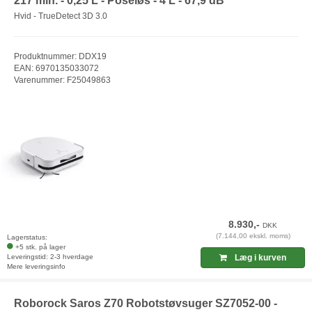
217 min. - 0,25 L - Poseløs - 4 L - 67,9 dB
Hvid - TrueDetect 3D 3.0
Produktnummer: DDX19
EAN: 6970135033072
Varenummer: F25049863
8.930,-
DKK
(7.144,00 ekskl. moms)
Lagerstatus:
+5 stk. på lager
Leveringstid: 2-3 hverdage
Læg i kurven
Mere leveringsinfo
Roborock Saros Z70 Robotstøvsuger SZ7052-00 -