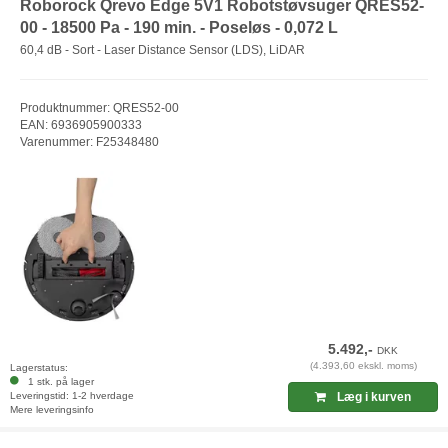
Roborock Qrevo Edge 5V1 Robotstøvsuger QRES52-
00 - 18500 Pa - 190 min. - Poseløs - 0,072 L
60,4 dB - Sort - Laser Distance Sensor (LDS), LiDAR
Produktnummer: QRES52-00
EAN: 6936905900333
Varenummer: F25348480
5.492,-
DKK
(4.393,60 ekskl. moms)
Lagerstatus:
1 stk. på lager
Leveringstid: 1-2 hverdage
Læg i kurven
Mere leveringsinfo