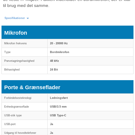
til brug med det samme.
Specifikationer
Mikrofon
Mikrofon frekvens
20 - 20000 Hz
Type
Bordmikrofon
Prøvetagningshastighed
48 kHz
Bithastighed
24 Bit
Porte & Grænseflader
Forbindelsesteknologi
Ledningsført
Enhedsgrænseflade
USB/3.5 mm
USB-stik type
USB Type-C
USB-port
Ja
Udgang til hovedtelefoner
Ja