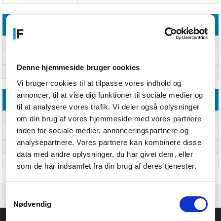
Præstation
Produktfarve
Sort
Plug and play
Ja
Denne hjemmeside bruger cookies
Kompatible operativsystemer
macOS 10.12, Windows 10
Vi bruger cookies til at tilpasse vores indhold og
annoncer, til at vise dig funktioner til sociale medier og
Vægt & størrelser
til at analysere vores trafik. Vi deler også oplysninger
om din brug af vores hjemmeside med vores partnere
Bredde
89,3 mm
inden for sociale medier, annonceringspartnere og
Dybde
89,3 mm
analysepartnere. Vores partnere kan kombinere disse
Højde
141,9 mm
data med andre oplysninger, du har givet dem, eller
Mikrofon vægt
585 g
som de har indsamlet fra din brug af deres tjenester.
Samtykkevalg
Nødvendig