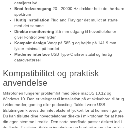
detaljeret lyd
Bred frekvensgang
20 - 20000 Hz dækker hele det hørbare
spektrum
Hurtig installation
Plug and Play gør det muligt at starte
med det samme
Direkte monitorering
3.5 mm udgang til hovedtelefoner
giver kontrol over lyden
Kompakt design
Vægt på 585 g og højde på 141.9 mm
fylder minimalt på bordet
Moderne interface
USB Type-C sikrer stabil og hurtig
dataoverførsel
Kompatibilitet og praktisk
anvendelse
Mikrofonen fungerer problemfrit med både macOS 10.12 og
Windows 10. Den er velegnet til installation på et skrivebord til brug
i videomøder, gaming eller podcasting. Takket være USB-
tilslutningen kræves der intet eksternt lydkort for at komme i gang.
Du kan tilslutte dine hovedtelefoner direkte i mikrofonen for at høre
din egen stemme i realtid. Den sorte overflade passer diskret ind i
de fleste IT-miljøer. Pakken indeholder en bordmikrofon, der er klar