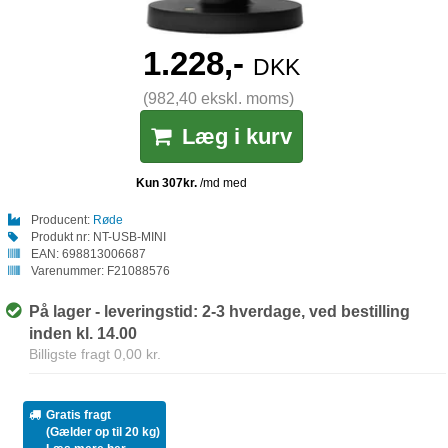
1.228,-
DKK
(982,40 ekskl. moms)
Læg i kurv
Producent:
Røde
Produkt nr:
NT-USB-MINI
EAN:
698813006687
Varenummer:
F21088576
På lager - leveringstid: 2-3 hverdage, ved bestilling
inden kl. 14.00
Billigste fragt 0,00 kr.
Gratis fragt
(Gælder op til 20 kg)