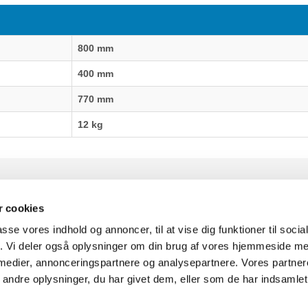
800 mm
400 mm
770 mm
12 kg
 cookies
passe vores indhold og annoncer, til at vise dig funktioner til soci
fik. Vi deler også oplysninger om din brug af vores hjemmeside m
uter Aarhus
Generelle henvendelser:
 medier, annonceringspartnere og analysepartnere. Vores partne
637
kontakt@fcomputer.dk
ndre oplysninger, du har givet dem, eller som de har indsamlet 
rken 33B,
8381 Tilst
Service- og reklamationsafdelin
service@fcomputer.dk