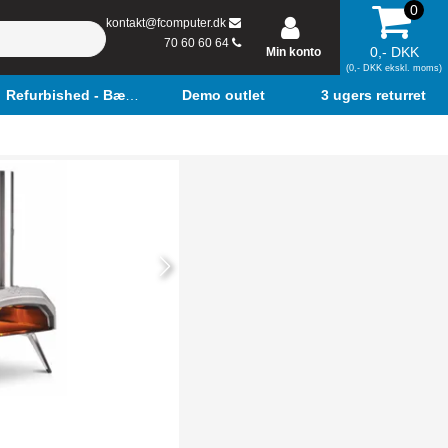
0
kontakt@fcomputer.dk
70 60 60 64
0,- DKK
Min konto
(0,- DKK ekskl. moms)
Refurbished - Bærbar
Demo outlet
3 ugers returret