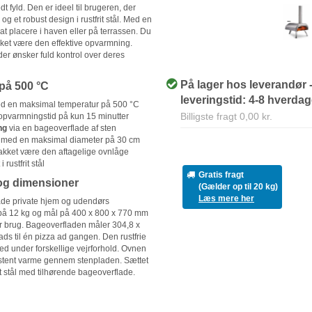
t fyld. Den er ideel til brugeren, der
og et robust design i rustfrit stål. Med en
t placere i haven eller på terrassen. Du
akket være den effektive opvarmning.
 der ønsker fuld kontrol over deres
På lager hos leverandør 
på 500 °C
leveringstid: 4-8 hverda
 en maksimal temperatur på 500 °C
Billigste fragt 0,00 kr.
pvarmningstid på kun 15 minutter
ng
via en bageoverflade af sten
med en maksimal diameter på 30 cm
akket være den aftagelige ovnlåge
i rustfrit stål
Gratis fragt
og dimensioner
(Gælder op til 20 kg)
Læs mere her
både private hjem og udendørs
på 12 kg og mål på 400 x 800 x 770 mm
er brug. Bageoverfladen måler 304,8 x
ads til én pizza ad gangen. Den rustfrie
ed under forskellige vejrforhold. Ovnen
sistent varme gennem stenpladen. Sættet
it stål med tilhørende bageoverflade.