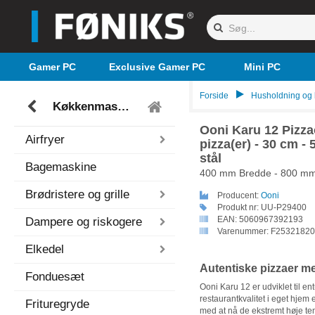
Gamer PC
Exclusive Gamer PC
Mini PC
Forside
Husholdning og
Køkkenmaskiner
Ooni Karu 12 Pizza
Airfryer
pizza(er) - 30 cm - 
stål
Bagemaskine
400 mm Bredde - 800 m
Brødristere og grille
Producent:
Ooni
Produkt nr:
UU-P29400
EAN:
5060967392193
Dampere og riskogere
Varenummer:
F25321820
Elkedel
Autentiske pizzaer m
Fonduesæt
Ooni Karu 12 er udviklet til en
restaurantkvalitet i eget hjem
Frituregryde
med at nå de ekstremt høje te