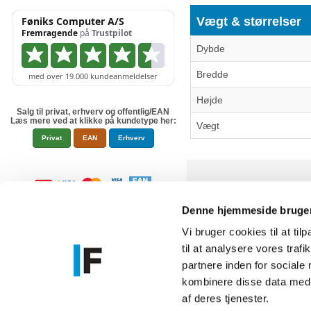
Vægt & størrelser
Dybde
Bredde
Højde
Salg til privat, erhverv og offentlig/EAN
Læs mere ved at klikke på kundetype her:
Vægt
Privat
EAN
Erhverv
Denne hjemmeside bruger
Vi bruger cookies til at til
til at analysere vores tra
Føniks Comp
partnere inden for sociale
CVR.: 26208
kombinere disse data med a
Anelystpa
af deres tjenester.