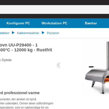
Konfigurer PC
Workstation PC
Bærbar
 køkken
Køkkenmaskiner
Pizzaovn
ovn UU-P29400 - 1
500°C - 12000 kg - Rustfrit
m Dybde
ed professionel varme
tusiaster, der ønsker at opnå
 eller udendørs. Ovnen løser udfordringen
mperaturer, som er nødvendige for en