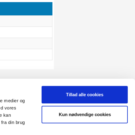
Tillad alle cookies
ale medier og
ed vores
Sitemap
Kun nødvendige cookies
re kan
Blog
Opret reklamation
fra din brug
gen:
Kundecenter
Kontakt
3 ugers returret
Datasikkerhed/Cookies