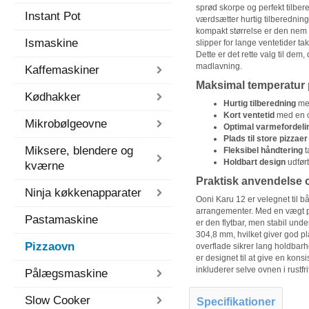
sprød skorpe og perfekt tilbered
Instant Pot
værdsætter hurtig tilberedning 
kompakt størrelse er den nem a
Ismaskine
slipper for lange ventetider t
Dette er det rette valg til dem,
madlavning.
Kaffemaskiner
Maksimal temperatur 
Kødhakker
Hurtig tilberedning
med
Kort ventetid
med en o
Mikrobølgeovne
Optimal varmefordeli
Plads til store pizzaer
Miksere, blendere og
Fleksibel håndtering
t
Holdbart design
udført 
kværne
Praktisk anvendelse 
Ninja køkkenapparater
Ooni Karu 12 er velegnet til 
arrangementer. Med en vægt 
Pastamaskine
er den flytbar, men stabil und
304,8 mm, hvilket giver god pl
Pizzaovn
overflade sikrer lang holdbarh
er designet til at give en kon
inkluderer selve ovnen i rustfr
Pålægsmaskine
Slow Cooker
Specifikationer