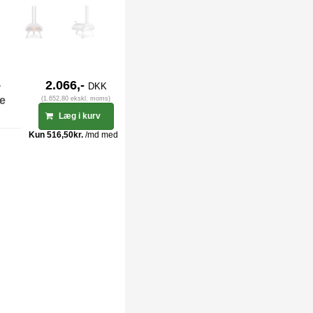
-
2.066,-
DKK
ge
(1.652,80 ekskl. moms)
Læg i kurv