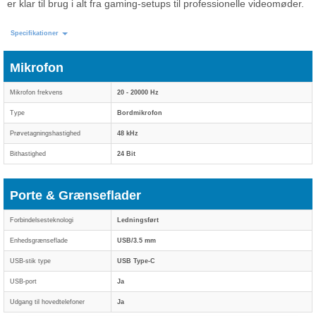
er klar til brug i alt fra gaming-setups til professionelle videomøder.
Specifikationer
Mikrofon
Mikrofon frekvens
20 - 20000 Hz
Type
Bordmikrofon
Prøvetagningshastighed
48 kHz
Bithastighed
24 Bit
Porte & Grænseflader
Forbindelsesteknologi
Ledningsført
Enhedsgrænseflade
USB/3.5 mm
USB-stik type
USB Type-C
USB-port
Ja
Udgang til hovedtelefoner
Ja