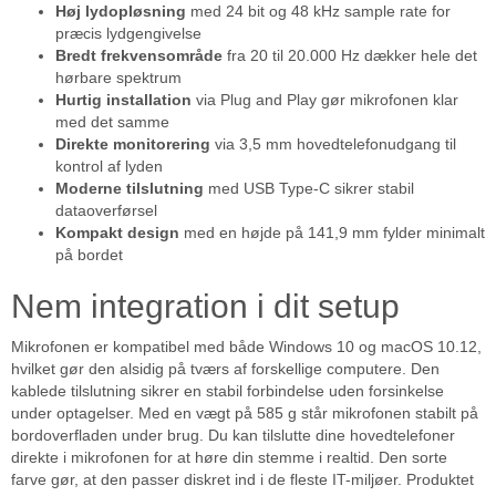
Høj lydopløsning
med 24 bit og 48 kHz sample rate for
præcis lydgengivelse
Bredt frekvensområde
fra 20 til 20.000 Hz dækker hele det
hørbare spektrum
Hurtig installation
via Plug and Play gør mikrofonen klar
med det samme
Direkte monitorering
via 3,5 mm hovedtelefonudgang til
kontrol af lyden
Moderne tilslutning
med USB Type-C sikrer stabil
dataoverførsel
Kompakt design
med en højde på 141,9 mm fylder minimalt
på bordet
Nem integration i dit setup
Mikrofonen er kompatibel med både Windows 10 og macOS 10.12,
hvilket gør den alsidig på tværs af forskellige computere. Den
kablede tilslutning sikrer en stabil forbindelse uden forsinkelse
under optagelser. Med en vægt på 585 g står mikrofonen stabilt på
bordoverfladen under brug. Du kan tilslutte dine hovedtelefoner
direkte i mikrofonen for at høre din stemme i realtid. Den sorte
farve gør, at den passer diskret ind i de fleste IT-miljøer. Produktet