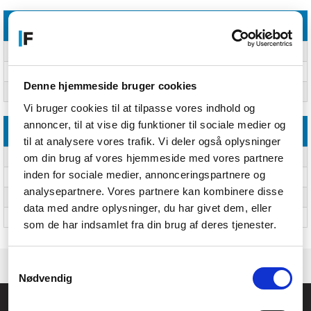
Præstation
Produktfarve
Sort
Plug and play
Ja
Denne hjemmeside bruger cookies
Kompatible operativsystemer
macOS 10.12, Windows 10
Vi bruger cookies til at tilpasse vores indhold og
annoncer, til at vise dig funktioner til sociale medier og
Vægt & størrelser
til at analysere vores trafik. Vi deler også oplysninger
om din brug af vores hjemmeside med vores partnere
Bredde
89,3 mm
inden for sociale medier, annonceringspartnere og
Dybde
89,3 mm
analysepartnere. Vores partnere kan kombinere disse
Højde
141,9 mm
data med andre oplysninger, du har givet dem, eller
Mikrofon vægt
585 g
som de har indsamlet fra din brug af deres tjenester.
Samtykkevalg
Nødvendig
Føniks Computer Aarhus