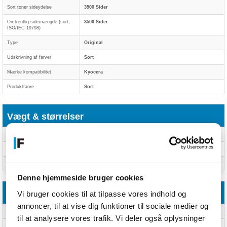
Sort toner sideydelse
3500 Sider
Omtrentlig sidemængde (sort,
3500 Sider
ISO/IEC 19798)
Type
Original
Udskrivning af farver
Sort
Mærke kompatibilitet
Kyocera
Produktfarve
Sort
Vægt & størrelser
Bredde
130 mm
Dybde
310 mm
Højde
120 mm
Denne hjemmeside bruger cookies
Andre funktioner
Vi bruger cookies til at tilpasse vores indhold og
annoncer, til at vise dig funktioner til sociale medier og
Farve
Nej
til at analysere vores trafik. Vi deler også oplysninger
Udskrivningsteknologi
Laserprint