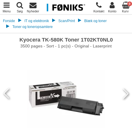
0
Menu
Søg
Nyheder
Kontakt
Konto
Kurv
Forside
IT og elektronik
Scan/Print
Blæk og toner
Toner og toneropsamlere
Kyocera TK-580K Toner 1T02KT0NL0
3500 pages - Sort - 1 pc(s) - Original - Laserprint