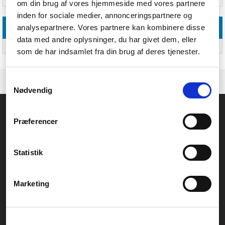
om din brug af vores hjemmeside med vores partnere
inden for sociale medier, annonceringspartnere og
analysepartnere. Vores partnere kan kombinere disse
Logistik data
data med andre oplysninger, du har givet dem, eller
Harmoniseret systemkode (HS)
84439990
som de har indsamlet fra din brug af deres tjenester.
Samtykkevalg
Nødvendig
Føniks Computer Aarhus
Præferencer
CVR.: 26208637
Anelystparken 33B,
8381 Tilst
Generelle henvendelser:
Statistik
kontakt@fcomputer.dk
Service- og reklamationsafdelingen:
Marketing
service@fcomputer.dk
Sitemap