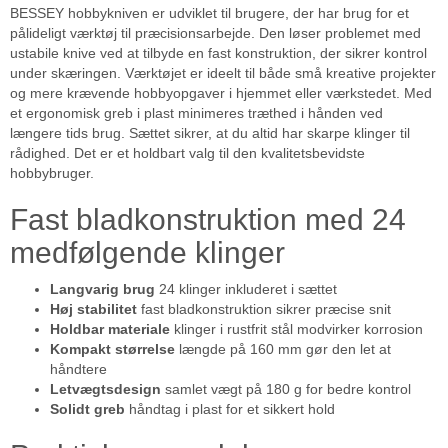
BESSEY hobbykniven er udviklet til brugere, der har brug for et
pålideligt værktøj til præcisionsarbejde. Den løser problemet med
ustabile knive ved at tilbyde en fast konstruktion, der sikrer kontrol
under skæringen. Værktøjet er ideelt til både små kreative projekter
og mere krævende hobbyopgaver i hjemmet eller værkstedet. Med
et ergonomisk greb i plast minimeres træthed i hånden ved
længere tids brug. Sættet sikrer, at du altid har skarpe klinger til
rådighed. Det er et holdbart valg til den kvalitetsbevidste
hobbybruger.
Fast bladkonstruktion med 24
medfølgende klinger
Langvarig brug
24 klinger inkluderet i sættet
Høj stabilitet
fast bladkonstruktion sikrer præcise snit
Holdbar materiale
klinger i rustfrit stål modvirker korrosion
Kompakt størrelse
længde på 160 mm gør den let at
håndtere
Letvægtsdesign
samlet vægt på 180 g for bedre kontrol
Solidt greb
håndtag i plast for et sikkert hold