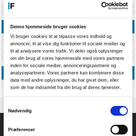
Blad, farve
Rustfrit stål
Konstruktionstype
Fast klingekniv
Denne hjemmeside bruger cookies
Vægt & størrelser
Vi bruger cookies til at tilpasse vores indhold og
Længde
160 mm
annoncer, til at vise dig funktioner til sociale medier og
Blad, bredde
2,8 cm
til at analysere vores trafik. Vi deler også oplysninger
Vægt
180 g
om din brug af vores hjemmeside med vores partnere
inden for sociale medier, annonceringspartnere og
analysepartnere. Vores partnere kan kombinere disse
Emballeringsdata
data med andre oplysninger, du har givet dem, eller
Antal blade
24
som de har indsamlet fra din brug af deres tjenester.
Samtykkevalg
Nødvendig
Føniks Computer Aarhus
Præferencer
CVR.: 26208637