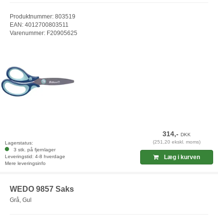
Produktnummer: 803519
EAN: 4012700803511
Varenummer: F20905625
314,-
DKK
(251,20 ekskl. moms)
Lagerstatus:
3 stk. på fjernlager
Leveringstid: 4-8 hverdage
Læg i kurven
Mere leveringsinfo
WEDO 9857 Saks
Grå, Gul