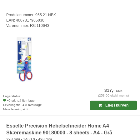
Produktnummer: 965 21 NBK
EAN: 4007817965030
Varenummer: F25110643
317,-
DKK
(253,60 ekskl. moms)
Lagerstatus:
+5 stk. på fjernlager
Leveringstid: 4-8 hverdage
Læg i kurven
Mere leveringsinfo
Esselte Precision Hebelschneider Home A4
Skæremaskine 90180000 - 8 sheets - A4 - Grå
298 mm - 1460 g - 498 mm