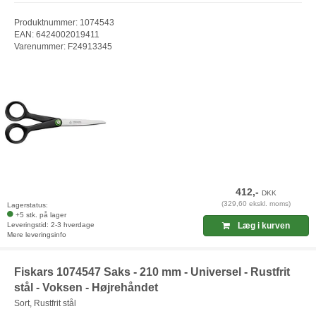
Produktnummer: 1074543
EAN: 6424002019411
Varenummer: F24913345
412,-
DKK
(329,60 ekskl. moms)
Lagerstatus:
+5 stk. på lager
Leveringstid: 2-3 hverdage
Læg i kurven
Mere leveringsinfo
Fiskars 1074547 Saks - 210 mm - Universel - Rustfrit
stål - Voksen - Højrehåndet
Sort, Rustfrit stål