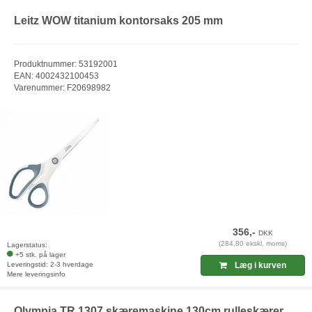
Leitz WOW titanium kontorsaks 205 mm
Produktnummer: 53192001
EAN: 4002432100453
Varenummer: F20698982
356,-
DKK
(284,80 ekskl. moms)
Lagerstatus:
+5 stk. på lager
Leveringstid: 2-3 hverdage
Læg i kurven
Mere leveringsinfo
Olympia TR 1307 skæremaskine 130cm rulleskærer