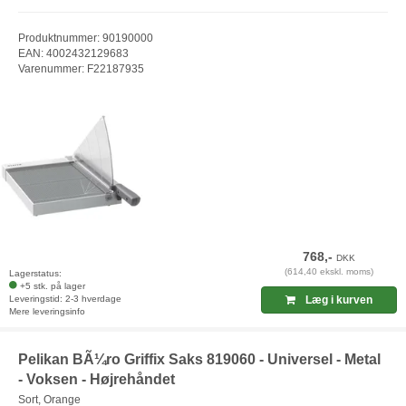
Produktnummer: 90190000
EAN: 4002432129683
Varenummer: F22187935
768,-
DKK
(614,40 ekskl. moms)
Lagerstatus:
+5 stk. på lager
Leveringstid: 2-3 hverdage
Læg i kurven
Mere leveringsinfo
Pelikan BÃ¼ro Griffix Saks 819060 - Universel - Metal
- Voksen - Højrehåndet
Sort, Orange