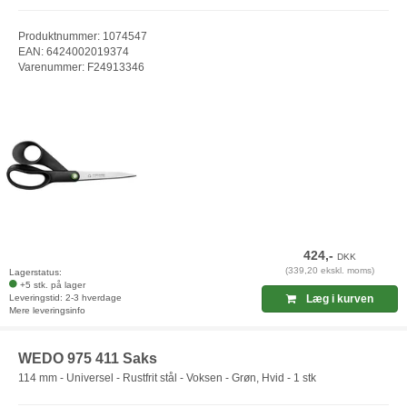
Produktnummer: 1074547
EAN: 6424002019374
Varenummer: F24913346
424,-
DKK
(339,20 ekskl. moms)
Lagerstatus:
+5 stk. på lager
Leveringstid: 2-3 hverdage
Læg i kurven
Mere leveringsinfo
WEDO 975 411 Saks
114 mm - Universel - Rustfrit stål - Voksen - Grøn, Hvid - 1 stk