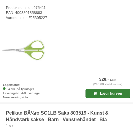
Produktnummer: 975411
EAN: 4003801858883
Varenummer: F25305227
326,-
DKK
(260,80 ekskl. moms)
Lagerstatus:
4 stk. på fjernlager
Leveringstid: 4-8 hverdage
Læg i kurven
Mere leveringsinfo
Pelikan BÃ¼ro SC1LB Saks 803519 - Kunst &
Håndværk sakse - Barn - Venstrehåndet - Blå
1 stk