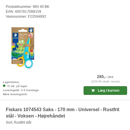
Produktnummer: 965 40 BK
EAN: 4007817088159
Varenummer: F23594892
285,-
DKK
(228,00 ekskl. moms)
Lagerstatus:
+5 stk. på lager
Leveringstid: 2-3 hverdage
Læg i kurven
Mere leveringsinfo
Fiskars 1074543 Saks - 170 mm - Universel - Rustfrit
stål - Voksen - Højrehåndet
Sort, Rustfrit stål