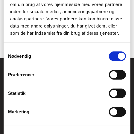
hobbyknive
i høj kvalitet i vores sortiment der kan hjælpe dig
om din brug af vores hjemmeside med vores partnere
med de mindste detaljer i dit arbejde. En god hobbykniv er ofte
inden for sociale medier, annonceringspartnere og
en rigtig god ide og perfekt følgesvend til dine
hobbysakse
.
analysepartnere. Vores partnere kan kombinere disse
Du finder derfor det bedste af det bedste inden for lige præcis
data med andre oplysninger, du har givet dem, eller
dette hos os. Læs nærmere om de enkelte kategorier og
som de har indsamlet fra din brug af deres tjenester.
produkterne inden for skæreværktøjer på de følgende sider her
hos Føniks.
Samtykkevalg
Nødvendig
Føniks Computer Aarhus
Præferencer
CVR.: 26208637
Anelystparken 33B,
8381 Tilst
Generelle henvendelser:
Statistik
kontakt@fcomputer.dk
Service- og reklamationsafdelingen:
Marketing
service@fcomputer.dk
Sitemap