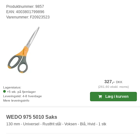
Produktnummer: 9857
EAN: 4003801799896
Varenummer: F20923523
327,-
DKK
(261,60 ekskl. moms)
Lagerstatus:
+5 stk. på fjernlager
Leveringstid: 4-8 hverdage
Læg i kurven
Mere leveringsinfo
WEDO 975 5010 Saks
130 mm - Universel - Rustfrit stål - Voksen - Blå, Hvid - 1 stk