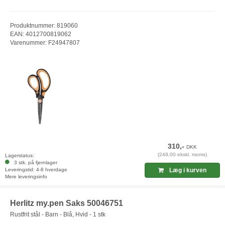
Produktnummer: 819060
EAN: 4012700819062
Varenummer: F24947807
310,-
DKK
(248,00 ekskl. moms)
Lagerstatus:
3 stk. på fjernlager
Leveringstid: 4-8 hverdage
Læg i kurven
Mere leveringsinfo
Herlitz my.pen Saks 50046751
Rustfrit stål - Barn - Blå, Hvid - 1 stk