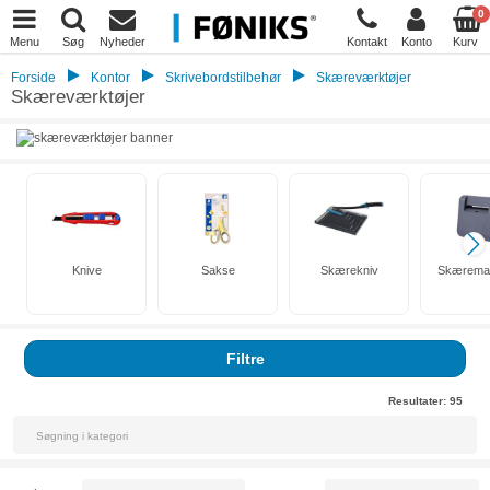
0
Menu
Søg
Nyheder
Kontakt
Konto
Kurv
Forside
Kontor
Skrivebordstilbehør
Skæreværktøjer
Skæreværktøjer
Knive
Sakse
Skærekniv
Skæremas
Filtre
Resultater:
95