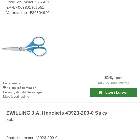
Produktnummer: 9755010
EAN: 4003801856551
Varenummer: F25304990
316,-
DKK
(252,80 ekskl. moms)
Lagerstatus:
+5 stk. på fjernlager
Leveringstid: 4-8 hverdage
Læg i kurven
Mere leveringsinfo
ZWILLING J.A. Henckels 43923-200-0 Saks
Sølv
Produktnummer: 43923-200-0