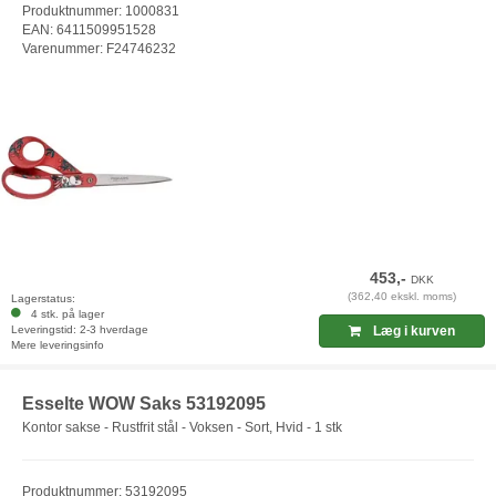
Produktnummer: 1000831
EAN: 6411509951528
Varenummer: F24746232
453,-
DKK
(362,40 ekskl. moms)
Lagerstatus:
4 stk. på lager
Leveringstid: 2-3 hverdage
Læg i kurven
Mere leveringsinfo
Esselte WOW Saks 53192095
Kontor sakse - Rustfrit stål - Voksen - Sort, Hvid - 1 stk
Produktnummer: 53192095