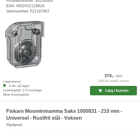
Produktnummer: 90330000
EAN: 4002432129829
Varenummer: F22187967
376,-
DKK
(300,80 ekskl. moms)
Lagerstatus:
3 stk. på lager
Leveringstid: 2-3 hverdage
Læg i kurven
Mere leveringsinfo
Fiskars Moominmamma Saks 1000831 - 210 mm -
Universel - Rustfrit stål - Voksen
Flerfarvet