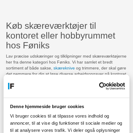
Køb skæreværktøjer til
kontoret eller hobbyrummet
hos Føniks
Lav præcise udskæringer og tilklipninger med skæreværktøjerne
her fra denne kategori hos Føniks. Vi har samlet et bredt
sortiment af både sakse,
skæreknive
og trimmere, der skal gøre
det nemmere for dig at løse diverse arbejdsopgaver på kontoret
eller derhjemme. En god saks eller skærekniv kan du altid
bruge. Vi kan præsentere dig for nogle lækre mærker og
produkter derfra, som uden tvivl lever op til den høje standard,
som du er vant til her hos os. Med de rette skæreværktøjer til
kontoret kan du komme rigtig langt da du ofte vil have brug for
Denne hjemmeside bruger cookies
en saks på kontoret og måske ovenikøbet en
papirtrimmer
hvis i
arbejder meget med udskrivning af papirer og dokumenter. Når
Vi bruger cookies til at tilpasse vores indhold og
det kommer til ens hobby, så burde man heller aldrig gå ned på
annoncer, til at vise dig funktioner til sociale medier og
de helt rette værktøjer, derfor finder du også et større udvalg af
til at analysere vores trafik. Vi deler også oplysninger