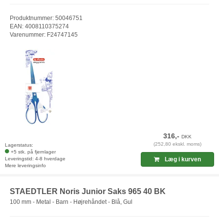
Produktnummer: 50046751
EAN: 4008110375274
Varenummer: F24747145
316,-
DKK
(252,80 ekskl. moms)
Lagerstatus:
+5 stk. på fjernlager
Leveringstid: 4-8 hverdage
Læg i kurven
Mere leveringsinfo
STAEDTLER Noris Junior Saks 965 40 BK
100 mm - Metal - Barn - Højrehåndet - Blå, Gul