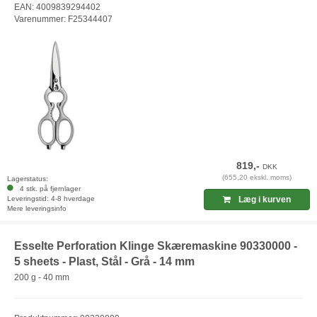
EAN: 4009839294402
Varenummer: F25344407
819,-
DKK
(655,20 ekskl. moms)
Lagerstatus:
4 stk. på fjernlager
Leveringstid: 4-8 hverdage
Læg i kurven
Mere leveringsinfo
Esselte Perforation Klinge Skæremaskine 90330000 -
5 sheets - Plast, Stål - Grå - 14 mm
200 g - 40 mm