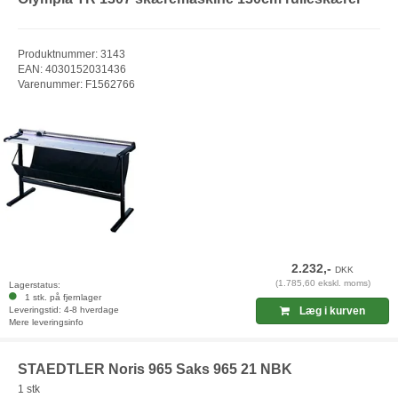
Produktnummer: 3143
EAN: 4030152031436
Varenummer: F1562766
2.232,-
DKK
(1.785,60 ekskl. moms)
Lagerstatus:
1 stk. på fjernlager
Leveringstid: 4-8 hverdage
Læg i kurven
Mere leveringsinfo
STAEDTLER Noris 965 Saks 965 21 NBK
1 stk