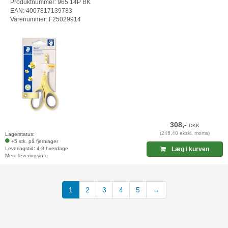
Produktnummer: 965 14P BK
EAN: 4007817139783
Varenummer: F25029914
308,-
DKK
(246,40 ekskl. moms)
Lagerstatus:
+5 stk. på fjernlager
Leveringstid: 4-8 hverdage
Læg i kurven
Mere leveringsinfo
(current)
1
2
3
4
5
→