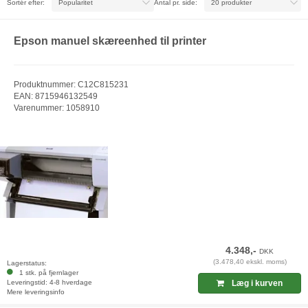
Sortér efter:
Antal pr. side:
Epson manuel skæreenhed til printer
Produktnummer: C12C815231
EAN: 8715946132549
Varenummer: 1058910
4.348,-
DKK
(3.478,40 ekskl. moms)
Lagerstatus:
1 stk. på fjernlager
Leveringstid: 4-8 hverdage
Læg i kurven
Mere leveringsinfo