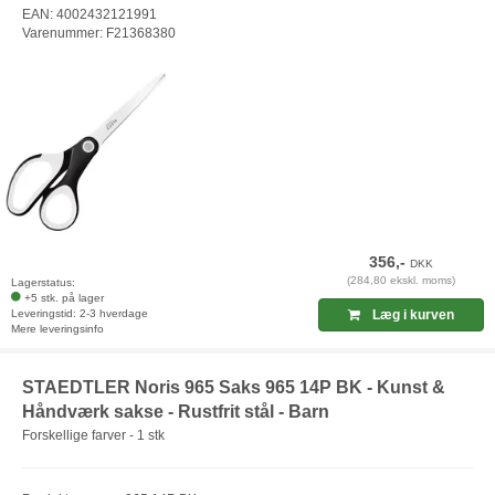
EAN: 4002432121991
Varenummer: F21368380
356,-
DKK
(284,80 ekskl. moms)
Lagerstatus:
+5 stk. på lager
Leveringstid: 2-3 hverdage
Læg i kurven
Mere leveringsinfo
STAEDTLER Noris 965 Saks 965 14P BK - Kunst &
Håndværk sakse - Rustfrit stål - Barn
Forskellige farver - 1 stk