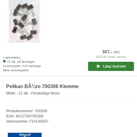
307,-
DKK
(245,60 ekskl. moms)
Lagerstatus:
+5 stk. på fjernlager
Leveringstid: 4-8 hverdage
Læg i kurven
Mere leveringsinfo
Pelikan BÃ¼ro 700306 Klemme
Metal - 12 stk - Forskellige farver
Produktnummer: 700306
EAN: 4012700700308
Varenummer: F14149267