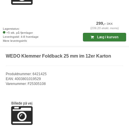
299,-
DKK
(239,20 ekskl. moms)
Lagerstatus:
+5 stk. på fjernlager
Leveringstid: 4-8 hverdage
Læg i kurven
Mere leveringsinfo
WEDO Klemmer Foldback 25 mm im 12er Karton
Produktnummer: 6421425
EAN: 4003801019529
Varenummer: F25305108