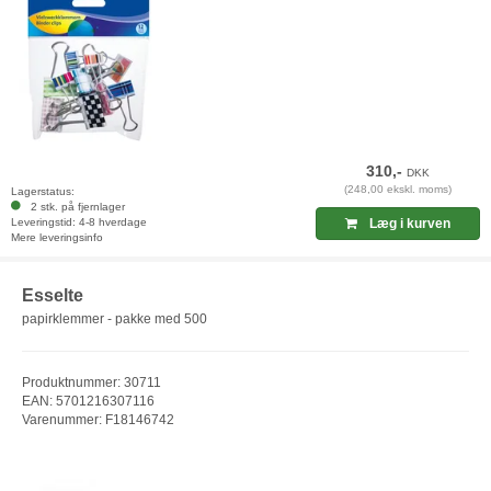
310,-
DKK
(248,00 ekskl. moms)
Lagerstatus:
2 stk. på fjernlager
Leveringstid: 4-8 hverdage
Læg i kurven
Mere leveringsinfo
Esselte
papirklemmer - pakke med 500
Produktnummer: 30711
EAN: 5701216307116
Varenummer: F18146742