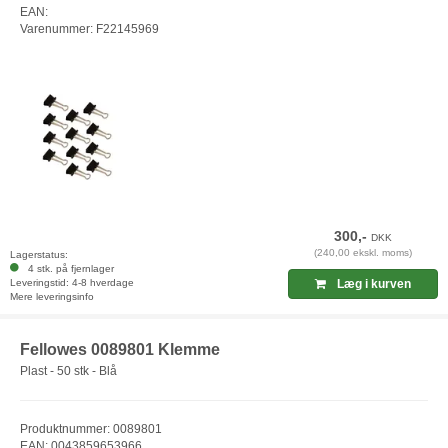
EAN:
Varenummer: F22145969
300,-
DKK
(240,00 ekskl. moms)
Lagerstatus:
4 stk. på fjernlager
Leveringstid: 4-8 hverdage
Læg i kurven
Mere leveringsinfo
Fellowes 0089801 Klemme
Plast - 50 stk - Blå
Produktnummer: 0089801
EAN: 0043859653966