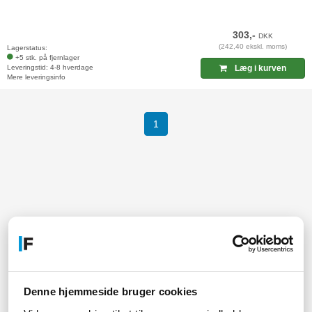
303,-
DKK
(242,40 ekskl. moms)
Lagerstatus:
+5 stk. på fjernlager
Leveringstid: 4-8 hverdage
Læg i kurven
Mere leveringsinfo
(current)
1
Køb papirklemmer for bedre
kontororganisation hos Føniks
Her på siden finder du vores udvalg af klemmer til papir og
Denne hjemmeside bruger cookies
dokumenter, så du nemmere kan holde orden i dine papirer på