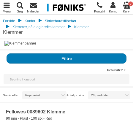
0
Menu
Søg
Nyheder
Kontakt
Konto
Kurv
Forside
Kontor
Skrivebordstilbehør
Klemmer, nåle og hæfteklammer
Klemmer
Klemmer
Filtre
Resultater:
9
Sortér efter:
Antal pr. side:
Fellowes 0089602 Klemme
90 mm - Plast - 100 stk - Rød