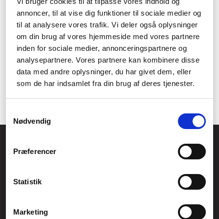
skrivebordet. Med de smarte papirklemmer kan du sørge for at
Vi bruger cookies til at tilpasse vores indhold og
holde vigtige papirer samlet sammen så du nemt kan tilgå dem
annoncer, til at vise dig funktioner til sociale medier og
når du har brug for dem og så sørger du også for at de papirer
til at analysere vores trafik. Vi deler også oplysninger
der hører sammen ikke forsvinder. Se vores udvalg igennem af
om din brug af vores hjemmeside med vores partnere
papirklemmer her på siden for at finde dem du har brug for.
inden for sociale medier, annonceringspartnere og
Find de hæfteklammer du har brug for i udvalget her på siden
analysepartnere. Vores partnere kan kombinere disse
eller kig rundt i vores overordnede udvalg af
klemmer, nåle og
data med andre oplysninger, du har givet dem, eller
hæfteklammer
for et varieret udvalg af forskellige varianter af
som de har indsamlet fra din brug af deres tjenester.
hæfteklammer
eller klemmer til organisation af dine papirer og
dokumenter.
Samtykkevalg
Nødvendig
Føniks Computer Aarhus
Præferencer
CVR.: 26208637
Anelystparken 33B,
8381 Tilst
Generelle henvendelser:
Statistik
kontakt@fcomputer.dk
Service- og reklamationsafdelingen:
Marketing