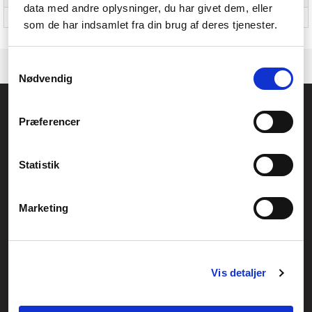
data med andre oplysninger, du har givet dem, eller
Vægt
290 g
som de har indsamlet fra din brug af deres tjenester.
Samtykkevalg
Nødvendig
Føniks Computer Aarhus
Præferencer
CVR.: 26208637
Anelystparken 33B,
8381 Tilst
Generelle henvendelser:
Statistik
kontakt@fcomputer.dk
Service- og reklamationsafdelingen:
Marketing
service@fcomputer.dk
Sitemap
Vis detaljer
Blog
Opret reklamation
Kundecenter
Kontakt