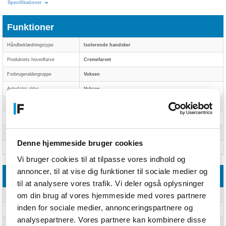
Specifikationer
Funktioner
Håndbeklædningstype
Isolerende handsker
Produktets hovedfarve
Cremefarvet
Forbrugeraldergruppe
Voksen
Anbefalet alder
Voksen
Køn
Unisex
Sæson
Alle årstider
Antal produkter inkluderet
Ja
Denne hjemmeside bruger cookies
Antal handsker
2 stk
Vi bruger cookies til at tilpasse vores indhold og
annoncer, til at vise dig funktioner til sociale medier og
Vægt & størrelser
til at analysere vores trafik. Vi deler også oplysninger
om din brug af vores hjemmeside med vores partnere
Længde
360 mm
inden for sociale medier, annonceringspartnere og
Bredde
3 mm
analysepartnere. Vores partnere kan kombinere disse
Højde
245 mm