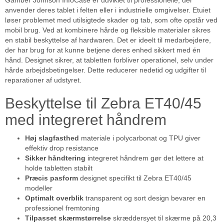
Gamber Johnson InfoCase er udviklet til professionelle, der
anvender deres tablet i felten eller i industrielle omgivelser. Etuiet
løser problemet med utilsigtede skader og tab, som ofte opstår ved
mobil brug. Ved at kombinere hårde og fleksible materialer sikres
en stabil beskyttelse af hardwaren. Det er ideelt til medarbejdere,
der har brug for at kunne betjene deres enhed sikkert med én
hånd. Designet sikrer, at tabletten forbliver operationel, selv under
hårde arbejdsbetingelser. Dette reducerer nedetid og udgifter til
reparationer af udstyret.
Beskyttelse til Zebra ET40/45
med integreret håndrem
Høj slagfasthed
materiale i polycarbonat og TPU giver
effektiv drop resistance
Sikker håndtering
integreret håndrem gør det lettere at
holde tabletten stabilt
Præcis pasform
designet specifikt til Zebra ET40/45
modeller
Optimalt overblik
transparent og sort design bevarer en
professionel fremtoning
Tilpasset skærmstørrelse
skræddersyet til skærme på 20,3