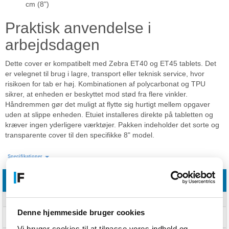
cm (8")
Praktisk anvendelse i
arbejdsdagen
Dette cover er kompatibelt med Zebra ET40 og ET45 tablets. Det
er velegnet til brug i lagre, transport eller teknisk service, hvor
risikoen for tab er høj. Kombinationen af polycarbonat og TPU
sikrer, at enheden er beskyttet mod stød fra flere vinkler.
Håndremmen gør det muligt at flytte sig hurtigt mellem opgaver
uden at slippe enheden. Etuiet installeres direkte på tabletten og
kræver ingen yderligere værktøjer. Pakken indeholder det sorte og
transparente cover til den specifikke 8" model.
Specifikationer
Funktioner
Kapabilitet
ET40/45
Denne hjemmeside bruger cookies
Maksimal skærmstørrelse
20,3 cm (8")
kompatibilitet
Vi bruger cookies til at tilpasse vores indhold og