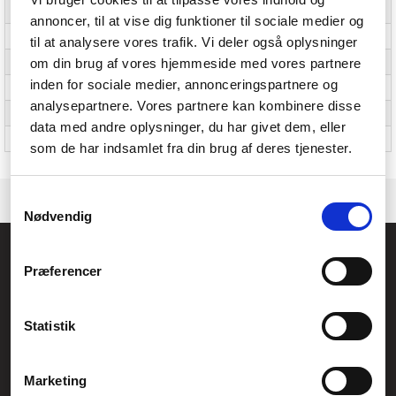
Etui-type
Cover
annoncer, til at vise dig funktioner til sociale medier og
Materiale
Polykarbonat, Termoplastisk polyurethan (TPU)
til at analysere vores trafik. Vi deler også oplysninger
om din brug af vores hjemmeside med vores partnere
Produktets hovedfarve
Sort, Transparent
inden for sociale medier, annonceringspartnere og
Mærke kompatibilitet
Zebra
analysepartnere. Vores partnere kan kombinere disse
Beskyttelsesfunktioner
Faldresistent
data med andre oplysninger, du har givet dem, eller
Håndledsrem
Ja
som de har indsamlet fra din brug af deres tjenester.
Samtykkevalg
Nødvendig
Føniks Computer Aarhus
Præferencer
CVR.: 26208637
Anelystparken 33B,
8381 Tilst
Generelle henvendelser:
Statistik
kontakt@fcomputer.dk
Service- og reklamationsafdelingen:
Marketing