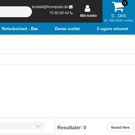
0
kontakt@fcomputer.dk
70 60 60 64
0,- DKK
Min konto
(0,- DKK ekskl. moms)
Refurbished - Bærbar
Demo outlet
3 ugers returret
Resultater:
0
Nulstil filtre