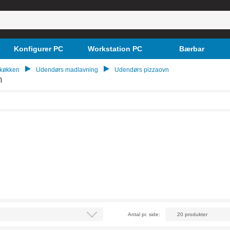
Konfigurer PC
Workstation PC
Bærbar
 køkken
Udendørs madlavning
Udendørs pizzaovn
n
Antal pr. side: