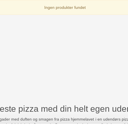
Ingen produkter fundet
este pizza med din helt egen ud
å gader med duften og smagen fra pizza hjemmelavet i en udendørs piz
 ja faktisk hele året rundt. Se vores udvalg her og find den perfe