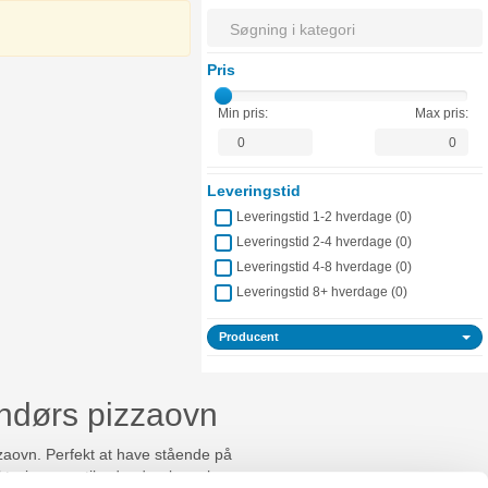
Pris
Min pris:
Max pris:
Leveringstid
Leveringstid 1-2 hverdage (
0
)
Leveringstid 2-4 hverdage (
0
)
Leveringstid 4-8 hverdage (
0
)
Leveringstid 8+ hverdage (
0
)
Producent
endørs pizzaovn
zaovn. Perfekt at have stående på
kt pizzaovn til udendørsbrug hos