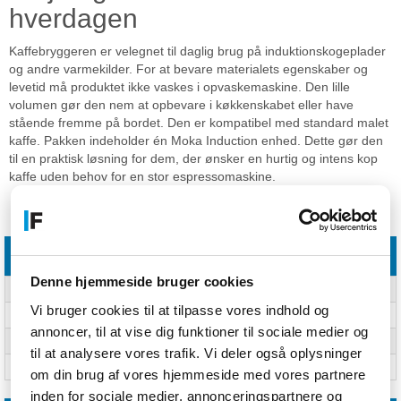
hverdagen
Kaffebryggeren er velegnet til daglig brug på induktionskogeplader
og andre varmekilder. For at bevare materialets egenskaber og
levetid må produktet ikke vaskes i opvaskemaskine. Den lille
volumen gør den nem at opbevare i køkkenskabet eller have
stående fremme på bordet. Den er kompatibel med standard malet
kaffe. Pakken indeholder én Moka Induction enhed. Dette gør den
til en praktisk løsning for dem, der ønsker en hurtig og intens kop
kaffe uden behov for en stor espressomaskine.
Specifikationer
Funktioner
Denne hjemmeside bruger cookies
Volumen
0,16 L
Vi bruger cookies til at tilpasse vores indhold og
Materiale
Aluminium
annoncer, til at vise dig funktioner til sociale medier og
Produktfarve
Aluminium, Sort, Rød
til at analysere vores trafik. Vi deler også oplysninger
Tåler opvaskemaskine
Nej
om din brug af vores hjemmeside med vores partnere
inden for sociale medier, annonceringspartnere og