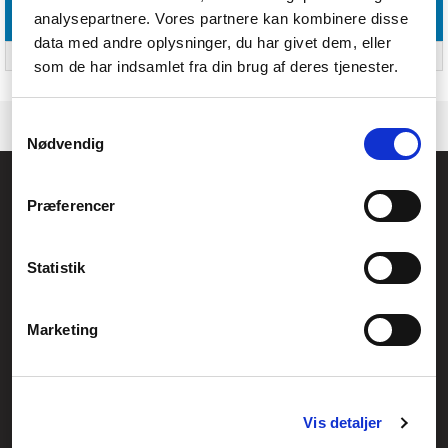
analysepartnere. Vores partnere kan kombinere disse
Emballage indhold
data med andre oplysninger, du har givet dem, eller
Antal
Ja
som de har indsamlet fra din brug af deres tjenester.
Samtykkevalg
Nødvendig
Føniks Computer Aarhus
Præferencer
CVR.: 26208637
Anelystparken 33B,
8381 Tilst
Generelle henvendelser:
Statistik
kontakt@fcomputer.dk
Service- og reklamationsafdelingen:
Marketing
service@fcomputer.dk
Sitemap
Vis detaljer
Blog
Opret reklamation