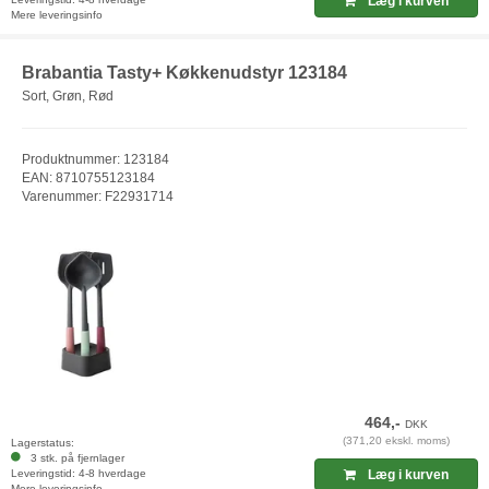
Læg i kurven
Mere leveringsinfo
Brabantia Tasty+ Køkkenudstyr 123184
Sort, Grøn, Rød
Produktnummer: 123184
EAN: 8710755123184
Varenummer: F22931714
464,-
DKK
(371,20 ekskl. moms)
Lagerstatus:
3 stk. på fjernlager
Leveringstid: 4-8 hverdage
Læg i kurven
Mere leveringsinfo