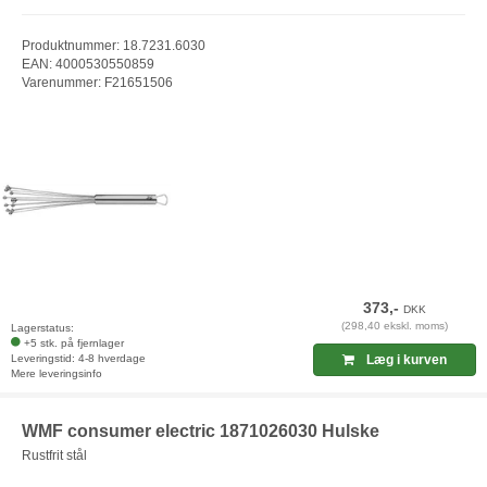
Produktnummer: 18.7231.6030
EAN: 4000530550859
Varenummer: F21651506
373,-
DKK
(298,40 ekskl. moms)
Lagerstatus:
+5 stk. på fjernlager
Leveringstid: 4-8 hverdage
Læg i kurven
Mere leveringsinfo
WMF consumer electric 1871026030 Hulske
Rustfrit stål