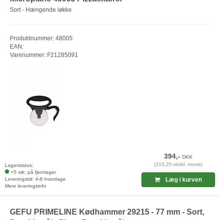
Sort - Hængende løkke
Produktnummer: 48005
EAN:
Varenummer: F21285091
394,-
DKK
(315,20 ekskl. moms)
Lagerstatus:
+5 stk. på fjernlager
Leveringstid: 4-8 hverdage
Læg i kurven
Mere leveringsinfo
GEFU PRIMELINE Kødhammer 29215 - 77 mm - Sort,