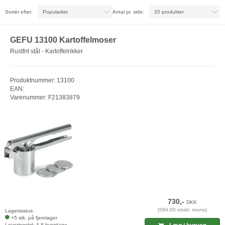
Sortér efter:
Antal pr. side:
GEFU 13100 Kartoffelmoser
Rustfrit stål - Kartoffelrikker
Produktnummer: 13100
EAN:
Varenummer: F21383879
730,-
DKK
(584,00 ekskl. moms)
Lagerstatus:
+5 stk. på fjernlager
Leveringstid: 4-8 hverdage