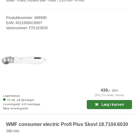
Isske - Plast, Rustfrit stål - Hvid - 210 mm - 4 mm
Produktnummer: 488990
EAN: 4011689418907
Varenummer: F25183835
439,-
DKK
(351,20 ekskl. moms)
Lagerstatus:
+5 stk. på fjernlager
Leveringstid: 4-8 hverdage
Læg i kurven
Mere leveringsinfo
WMF consumer electric Profi Plus Skovl 18.7104.6030
280 mm