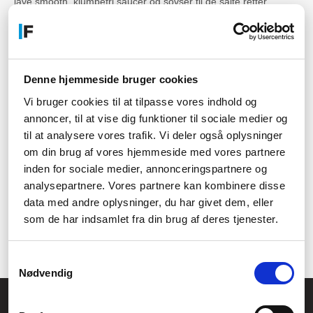
lave smooth, klumpefri saucer og sovser til de salte retter.
Kartoffelmoser til kogekonen
Kartoffelmosere
(også kendt som kartoffelstampere) og
kartoffelpressere er perfekte køkkenredskaber til dig, der elsker
Denne hjemmeside bruger cookies
at lave din kartoffelmos fra bunden af, og som ikke går på
kompromis med mosens struktur.
Vi bruger cookies til at tilpasse vores indhold og
annoncer, til at vise dig funktioner til sociale medier og
Kontakt os for råd om
til at analysere vores trafik. Vi deler også oplysninger
sortimentet
om din brug af vores hjemmeside med vores partnere
inden for sociale medier, annonceringspartnere og
Har du spørgsmål til vores produktsortiment, fragt, levering eller
analysepartnere. Vores partnere kan kombinere disse
noget helt fjerde? Tøv ikke med at
kontakte
os! Du kan både
data med andre oplysninger, du har givet dem, eller
ringe til os på tlf.nr.: +45 70 60 60 64 alle hverdage eller sende
som de har indsamlet fra din brug af deres tjenester.
os en
mail
, når du har tid. Uanset kontaktform glæder vi os til at
tale med dig og hjælpe dig godt på vej!
Samtykkevalg
Nødvendig
Føniks Computer Aarhus