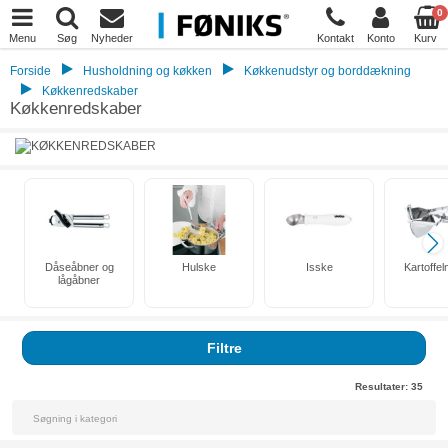
0
Menu
Søg
Nyheder
Kontakt
Konto
Kurv
Forside
Husholdning og køkken
Køkkenudstyr og borddækning
Køkkenredskaber
Køkkenredskaber
Dåseåbner og
Hulske
Isske
Kartoffe
lågåbner
Filtre
Resultater:
35