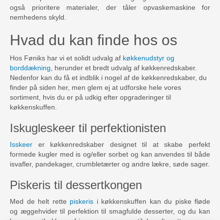
også prioritere materialer, der tåler opvaskemaskine for
nemhedens skyld.
Hvad du kan finde hos os
Hos Føniks har vi et solidt udvalg af
køkkenudstyr og
borddækning
, herunder et bredt udvalg af køkkenredskaber.
Nedenfor kan du få et indblik i nogel af de køkkenredskaber, du
finder på siden her, men glem ej at udforske hele vores
sortiment, hvis du er på udkig efter opgraderinger til
køkkenskuffen.
Iskugleskeer til perfektionisten
Isskeer
er køkkenredskaber designet til at skabe perfekt
formede kugler med is og/eller sorbet og kan anvendes til både
isvafler, pandekager, crumbletærter og andre lækre, søde sager.
Piskeris til dessertkongen
Med de helt rette
piskeris
i køkkenskuffen kan du piske fløde
og æggehvider til perfektion til smagfulde desserter, og du kan