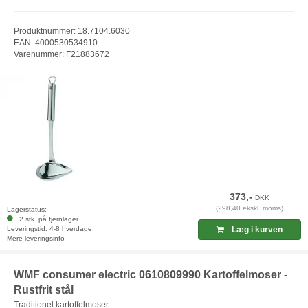
Produktnummer: 18.7104.6030
EAN: 4000530534910
Varenummer: F21883672
373,-
DKK
(298,40 ekskl. moms)
Lagerstatus:
2 stk. på fjernlager
Leveringstid: 4-8 hverdage
Læg i kurven
Mere leveringsinfo
WMF consumer electric 0610809990 Kartoffelmoser -
Rustfrit stål
Traditionel kartoffelmoser