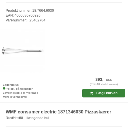
Produktnummer: 18.7664.6030
EAN: 4000530700926
Varenummer: F25462784
393,-
DKK
(314,40 ekskl. moms)
Lagerstatus:
+5 stk. på fjernlager
Leveringstid: 4-8 hverdage
Læg i kurven
Mere leveringsinfo
WMF consumer electric 1871346030 Pizzaskærer
Rustfrit stål - Hængende hul