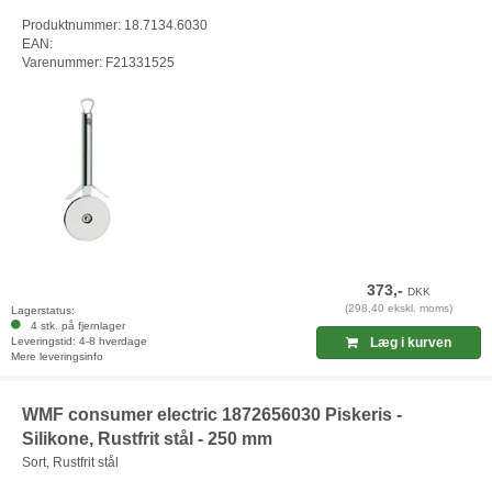
Produktnummer: 18.7134.6030
EAN:
Varenummer: F21331525
373,-
DKK
(298,40 ekskl. moms)
Lagerstatus:
4 stk. på fjernlager
Leveringstid: 4-8 hverdage
Læg i kurven
Mere leveringsinfo
WMF consumer electric 1872656030 Piskeris -
Silikone, Rustfrit stål - 250 mm
Sort, Rustfrit stål