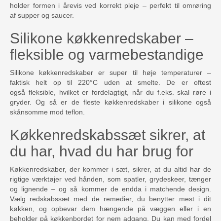
holder formen i årevis ved korrekt pleje – perfekt til omrøring
af supper og saucer.​
Silikone køkkenredskaber –
fleksible og varmebestandige
Silikone køkkenredskaber er super til høje temperaturer –
faktisk helt op til 220°C uden at smelte. De er oftest
også fleksible, hvilket er fordelagtigt, når du f.eks. skal røre i
gryder. Og så er de fleste køkkenredskaber i silikone også
skånsomme mod teflon.
Køkkenredskabssæt sikrer, at
du har, hvad du har brug for
Køkkenredskaber, der kommer i sæt, sikrer, at du altid har de
rigtige værktøjer ved hånden, som spatler, grydeskeer, tænger
og lignende – og så kommer de endda i matchende design.
Vælg redskabssæt med de remedier, du benytter mest i dit
køkken, og opbevar dem hængende på væggen eller i en
beholder på køkkenbordet for nem adgang. Du kan med fordel