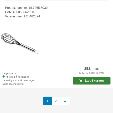
Produktnummer: 18.7265.6030
EAN: 4000530625687
Varenummer: F25462394
353,-
DKK
(282,40 ekskl. moms)
Lagerstatus:
+5 stk. på fjernlager
Leveringstid: 4-8 hverdage
Læg i kurven
Mere leveringsinfo
(current)
1
2
→