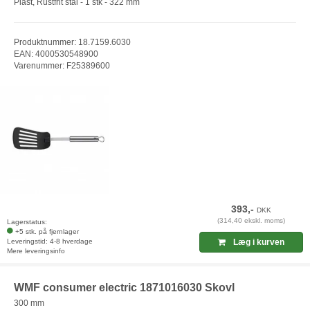
Plast, Rustfrit stål - 1 stk - 322 mm
Produktnummer: 18.7159.6030
EAN: 4000530548900
Varenummer: F25389600
393,-
DKK
(314,40 ekskl. moms)
Lagerstatus:
+5 stk. på fjernlager
Leveringstid: 4-8 hverdage
Læg i kurven
Mere leveringsinfo
WMF consumer electric 1871016030 Skovl
300 mm