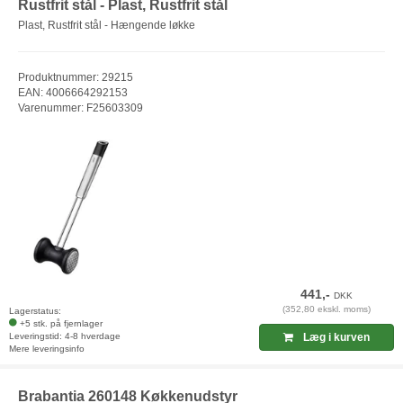
Rustfrit stål - Plast, Rustfrit stål
Plast, Rustfrit stål - Hængende løkke
Produktnummer: 29215
EAN: 4006664292153
Varenummer: F25603309
441,-
DKK
(352,80 ekskl. moms)
Lagerstatus:
+5 stk. på fjernlager
Leveringstid: 4-8 hverdage
Læg i kurven
Mere leveringsinfo
Brabantia 260148 Køkkenudstyr