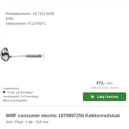
Produktnummer: 18.7101.6030
EAN:
Varenummer: F21374071
373,-
DKK
(298,40 ekskl. moms)
Lagerstatus:
+5 stk. på fjernlager
Leveringstid: 4-8 hverdage
Læg i kurven
Mere leveringsinfo
WMF consumer electric 1870897250 Køkkenredskab
Sort - Plast - 1 stk - 310 mm