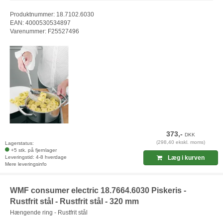
Produktnummer: 18.7102.6030
EAN: 4000530534897
Varenummer: F25527496
373,-
DKK
(298,40 ekskl. moms)
Lagerstatus:
+5 stk. på fjernlager
Leveringstid: 4-8 hverdage
Læg i kurven
Mere leveringsinfo
WMF consumer electric 18.7664.6030 Piskeris -
Rustfrit stål - Rustfrit stål - 320 mm
Hængende ring - Rustfrit stål