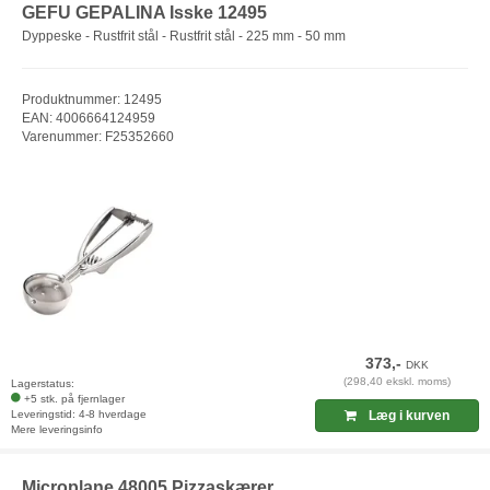
GEFU GEPALINA Isske 12495
Dyppeske - Rustfrit stål - Rustfrit stål - 225 mm - 50 mm
Produktnummer: 12495
EAN: 4006664124959
Varenummer: F25352660
373,-
DKK
(298,40 ekskl. moms)
Lagerstatus:
+5 stk. på fjernlager
Leveringstid: 4-8 hverdage
Læg i kurven
Mere leveringsinfo
Microplane 48005 Pizzaskærer