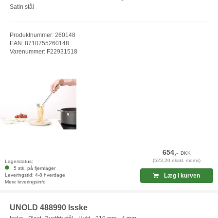
Satin stål
Produktnummer: 260148
EAN: 8710755260148
Varenummer: F22931518
654,-
DKK
(523,20 ekskl. moms)
Lagerstatus:
5 stk. på fjernlager
Leveringstid: 4-8 hverdage
Læg i kurven
Mere leveringsinfo
UNOLD 488990 Isske