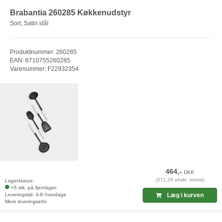
Brabantia 260285 Køkkenudstyr
Sort, Satin stål
Produktnummer: 260285
EAN: 8710755260285
Varenummer: F22932354
464,-
DKK
(371,20 ekskl. moms)
Lagerstatus:
+5 stk. på fjernlager
Leveringstid: 4-8 hverdage
Læg i kurven
Mere leveringsinfo