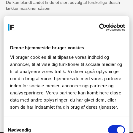
Du kan blandt andet finde et stort udvalg af forskellige Bosch
køkkenmaskiner såsom:
Bosch røremaskiner
Bosch elkedler
Bosch stavblender
Bosch kødhakkere
Denne hjemmeside bruger cookies
Og meget, meget mere.
Vi bruger cookies til at tilpasse vores indhold og
annoncer, til at vise dig funktioner til sociale medier og
Har du flere spørgsmål?
til at analysere vores trafik. Vi deler også oplysninger
Har du fundet en håndmixer fra Bosch som du er interesseret i,
om din brug af vores hjemmeside med vores partnere
men har vores FAQ ikke besvaret de spørgsmål du måtte have,
inden for sociale medier, annonceringspartnere og
så er du altid velkommen til at kontakte vores kundeservice. Du
analysepartnere. Vores partnere kan kombinere disse
finder vores kontaktinformationer øverst på siden, hvor du kan
data med andre oplysninger, du har givet dem, eller
kontakte os på mail, telefon eller chat. Vi sidder, som altid,
som de har indsamlet fra din brug af deres tjenester.
parate til at rådgive dig med dit køb så du får det helt rette
produkt med hjem.
Samtykkevalg
Nødvendig