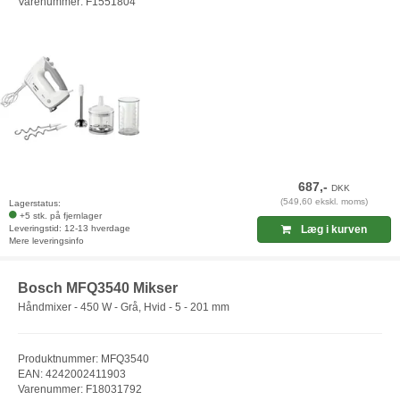
Varenummer: F1551804
687,-
DKK
(549,60 ekskl. moms)
Lagerstatus:
+5 stk. på fjernlager
Leveringstid: 12-13 hverdage
Læg i kurven
Mere leveringsinfo
Bosch MFQ3540 Mikser
Håndmixer - 450 W - Grå, Hvid - 5 - 201 mm
Produktnummer: MFQ3540
EAN: 4242002411903
Varenummer: F18031792