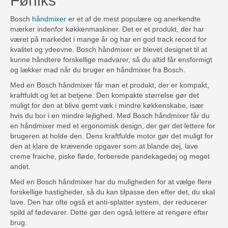
Føniks
Bosch
håndmixer
er et af de mest populære og anerkendte
mærker indenfor køkkenmaskiner. Det er et produkt, der har
været på markedet i mange år og har en god track record for
kvalitet og ydeevne. Bosch håndmixer er blevet designet til at
kunne håndtere forskellige madvarer, så du altid får ensformigt
og lækker mad når du bruger en håndmixer fra Bosch.
Med en Bosch håndmixer får man et produkt, der er kompakt,
kraftfuldt og let at betjene. Den kompakte størrelse gør det
muligt for den at blive gemt væk i mindre køkkenskabe, især
hvis du bor i en mindre lejlighed. Med Bosch håndmixer får du
en håndmixer med et ergonomisk design, der gør det lettere for
brugeren at holde den. Dens kraftfulde motor gør det muligt for
den at klare de krævende opgaver som at blande dej, lave
creme fraiche, piske fløde, forberede pandekagedej og meget
andet.
Med en Bosch håndmixer har du muligheden for at vælge flere
forskellige hastigheder, så du kan tilpasse den efter det, du skal
lave. Den har ofte også et anti-splatter system, der reducerer
spild af fødevarer. Dette gør den også lettere at rengøre efter
brug.