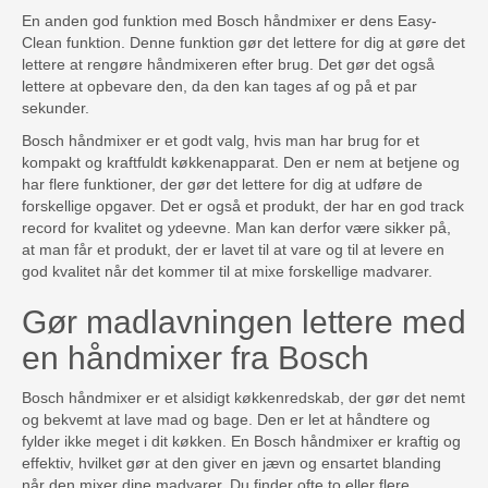
En anden god funktion med Bosch håndmixer er dens Easy-
Clean funktion. Denne funktion gør det lettere for dig at gøre det
lettere at rengøre håndmixeren efter brug. Det gør det også
lettere at opbevare den, da den kan tages af og på et par
sekunder.
Bosch håndmixer er et godt valg, hvis man har brug for et
kompakt og kraftfuldt køkkenapparat. Den er nem at betjene og
har flere funktioner, der gør det lettere for dig at udføre de
forskellige opgaver. Det er også et produkt, der har en god track
record for kvalitet og ydeevne. Man kan derfor være sikker på,
at man får et produkt, der er lavet til at vare og til at levere en
god kvalitet når det kommer til at mixe forskellige madvarer.
Gør madlavningen lettere med
en håndmixer fra Bosch
Bosch håndmixer er et alsidigt køkkenredskab, der gør det nemt
og bekvemt at lave mad og bage. Den er let at håndtere og
fylder ikke meget i dit køkken. En Bosch håndmixer er kraftig og
effektiv, hvilket gør at den giver en jævn og ensartet blanding
når den mixer dine madvarer. Du finder ofte to eller flere