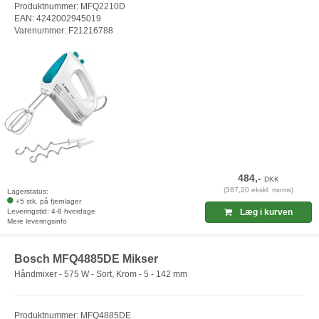
Produktnummer: MFQ2210D
EAN: 4242002945019
Varenummer: F21216788
484,-
DKK
(387,20 ekskl. moms)
Lagerstatus:
+5 stk. på fjernlager
Leveringstid: 4-8 hverdage
Læg i kurven
Mere leveringsinfo
Bosch MFQ4885DE Mikser
Håndmixer - 575 W - Sort, Krom - 5 - 142 mm
Produktnummer: MFQ4885DE