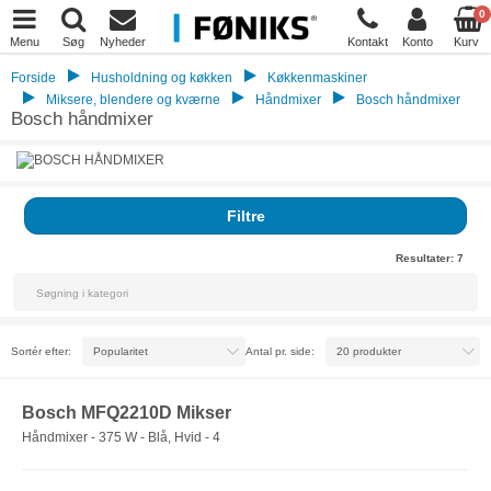
0
Menu
Søg
Nyheder
Kontakt
Konto
Kurv
Forside
Husholdning og køkken
Køkkenmaskiner
Miksere, blendere og kværne
Håndmixer
Bosch håndmixer
Bosch håndmixer
Filtre
Resultater:
7
Sortér efter:
Antal pr. side:
Bosch MFQ2210D Mikser
Håndmixer - 375 W - Blå, Hvid - 4