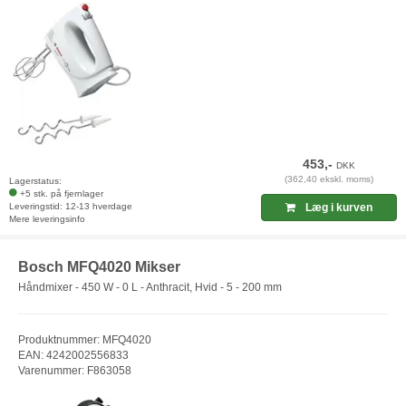
453,-
DKK
(362,40 ekskl. moms)
Lagerstatus:
+5 stk. på fjernlager
Leveringstid: 12-13 hverdage
Læg i kurven
Mere leveringsinfo
Bosch MFQ4020 Mikser
Håndmixer - 450 W - 0 L - Anthracit, Hvid - 5 - 200 mm
Produktnummer: MFQ4020
EAN: 4242002556833
Varenummer: F863058