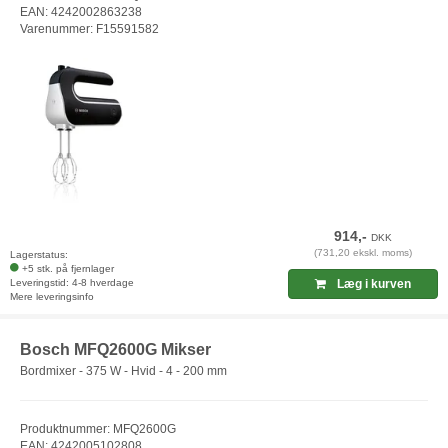
EAN: 4242002863238
Varenummer: F15591582
914,-
DKK
(731,20 ekskl. moms)
Lagerstatus:
+5 stk. på fjernlager
Leveringstid: 4-8 hverdage
Læg i kurven
Mere leveringsinfo
Bosch MFQ2600G Mikser
Bordmixer - 375 W - Hvid - 4 - 200 mm
Produktnummer: MFQ2600G
EAN: 4242005102808