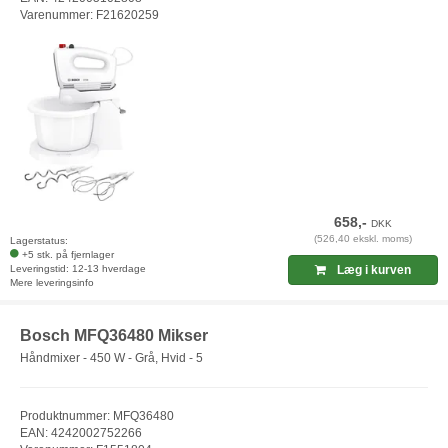
Varenummer: F21620259
658,-
DKK
(526,40 ekskl. moms)
Lagerstatus:
+5 stk. på fjernlager
Leveringstid: 12-13 hverdage
Læg i kurven
Mere leveringsinfo
Bosch MFQ36480 Mikser
Håndmixer - 450 W - Grå, Hvid - 5
Produktnummer: MFQ36480
EAN: 4242002752266