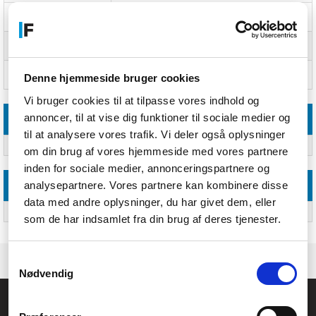
Fugtigheds-måleområde
20 - 99%
(udendørs) (H-H)
Temperatur måleområde
-20 - 50 °C; -4 - 122 °F
(udendørs) (T-T)
Min. /maks. Temperatur-
Ja
Denne hjemmeside bruger cookies
hukommelse
Vi bruger cookies til at tilpasse vores indhold og
annoncer, til at vise dig funktioner til sociale medier og
Vægt & størrelser
til at analysere vores trafik. Vi deler også oplysninger
Vægt
143 g
om din brug af vores hjemmeside med vores partnere
inden for sociale medier, annonceringspartnere og
analysepartnere. Vores partnere kan kombinere disse
Andre funktioner
data med andre oplysninger, du har givet dem, eller
Dimensioner (BxDxH)
104 x 13 x 104 mm
som de har indsamlet fra din brug af deres tjenester.
Samtykkevalg
Nødvendig
Føniks Computer Aarhus