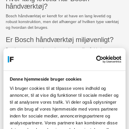
håndværktøj?
Bosch håndværktøj er kendt for at have en lang levetid og
robust konstruktion, men det afhænger af hvilken type værktøj
og hvordan det bruges.
Er Bosch håndværktøj miljøvenligt?
Bosch er engageret i at reducere deres miljøpåvirkning, og
deres håndværktøj er certificeret i henhold til internationale
miljøstandarder.
Hvor godt er Bosch håndværktøj til
prisen?
Denne hjemmeside bruger cookies
Vi bruger cookies til at tilpasse vores indhold og
Bosch håndværktøj er ofte noget dyrere end andre mærker,
annoncer, til at vise dig funktioner til sociale medier og
men det er også kendt for at have høj kvalitet og effektivitet. Så
det afhænger af ens budget og krav til værktøjet.
til at analysere vores trafik. Vi deler også oplysninger
om din brug af vores hjemmeside med vores partnere
Hvor garanti får man på Bosch
inden for sociale medier, annonceringspartnere og
håndværktøj?
analysepartnere. Vores partnere kan kombinere disse