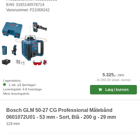
EAN: 3165140578714
Varenummer: F21069242
5.325,-
DKK
(4.260,00 ekskl. moms)
Lagerstatus:
1 stk. på fjernlager
Leveringstid: 4-8 hverdage
Læg i kurven
Mere leveringsinfo
Bosch GLM 50-27 CG Professional Målebånd
0601072U01 - 53 mm - Sort, Blå - 200 g - 29 mm
119 mm