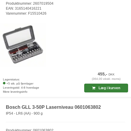
Produktnummer: 2607019504
EAN: 3165140416221
Varenummer: F15510426
455,-
DKK
(364,00 ekskl. moms)
Lagerstatus:
+5 stk. på fjernlager
Leveringstid: 4-8 hverdage
Læg i kurven
Mere leveringsinfo
Bosch GLL 3-50P Laserniveau 0601063802
IP54 - LR6 (AA) - 900 g
Produktnummer: 0601063802