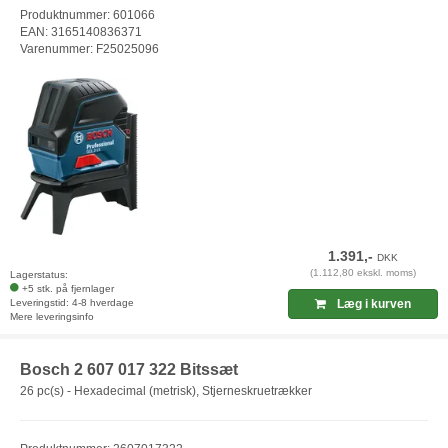
Produktnummer: 601066
EAN: 3165140836371
Varenummer: F25025096
1.391,-
DKK
(1.112,80 ekskl. moms)
Lagerstatus:
+5 stk. på fjernlager
Leveringstid: 4-8 hverdage
Læg i kurven
Mere leveringsinfo
Bosch 2 607 017 322 Bitssæt
26 pc(s) - Hexadecimal (metrisk), Stjerneskruetrækker