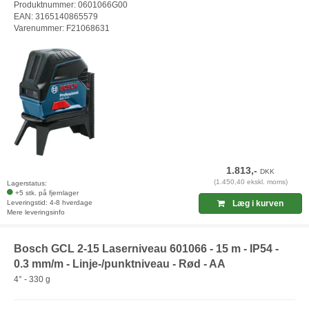
Produktnummer: 0601066G00
EAN: 3165140865579
Varenummer: F21068631
1.813,-
DKK
(1.450,40 ekskl. moms)
Lagerstatus:
+5 stk. på fjernlager
Leveringstid: 4-8 hverdage
Læg i kurven
Mere leveringsinfo
Bosch GCL 2-15 Laserniveau 601066 - 15 m - IP54 -
0.3 mm/m - Linje-/punktniveau - Rød - AA
4° - 330 g