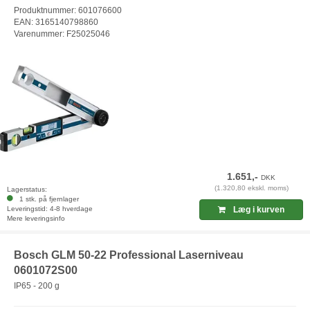
Produktnummer: 601076600
EAN: 3165140798860
Varenummer: F25025046
1.651,-
DKK
(1.320,80 ekskl. moms)
Lagerstatus:
1 stk. på fjernlager
Leveringstid: 4-8 hverdage
Læg i kurven
Mere leveringsinfo
Bosch GLM 50-22 Professional Laserniveau
0601072S00
IP65 - 200 g