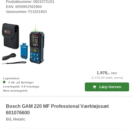
Produktnummer: 0601072U01
EAN: 4059952562964
Varenummer: F21831803
1.970,-
DKK
(1.576,00 ekskl. moms)
Lagerstatus:
4 stk. på fjernlager
Leveringstid: 4-8 hverdage
Læg i kurven
Mere leveringsinfo
Bosch GAM 220 MF Professional Værktøjssæt
601076600
Blå, Metallic