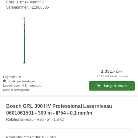
EAN: 3165140488563
Varenummer: F21068505
1.391,-
DKK
(1.112,80 ekskl. moms)
Lagerstatus:
2 stk. på fjernlager
Leveringstid: 4-8 hverdage
Læg i kurven
Mere leveringsinfo
Bosch GRL 300 HV Professional Laserniveau
0601061501 - 300 m - IP54 - 0.1 mm/m
Rotationsniveau - Rød - 5° - 1,8 kg
Produktnummer: 0601061501