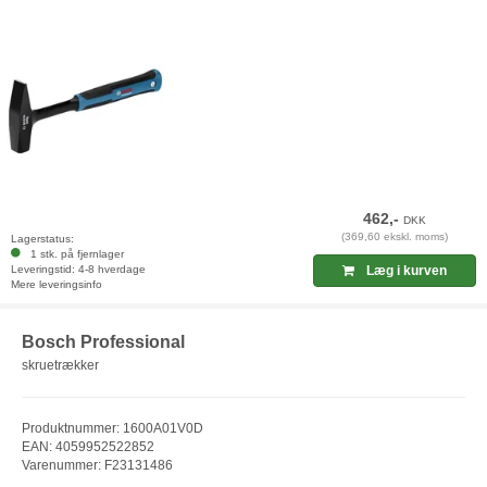
462,-
DKK
(369,60 ekskl. moms)
Lagerstatus:
1 stk. på fjernlager
Leveringstid: 4-8 hverdage
Læg i kurven
Mere leveringsinfo
Bosch Professional
skruetrækker
Produktnummer: 1600A01V0D
EAN: 4059952522852
Varenummer: F23131486