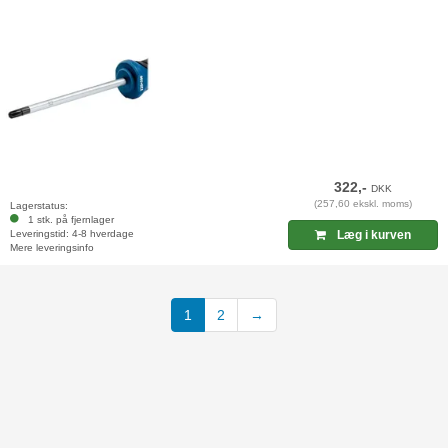
322,-
DKK
(257,60 ekskl. moms)
Lagerstatus:
1 stk. på fjernlager
Leveringstid: 4-8 hverdage
Læg i kurven
Mere leveringsinfo
(current)
1
2
→