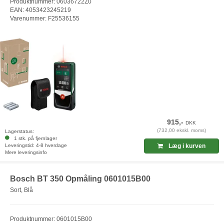
Produktnummer: 06036722Z0
EAN: 4053423245219
Varenummer: F25536155
915,-
DKK
(732,00 ekskl. moms)
Lagerstatus:
1 stk. på fjernlager
Leveringstid: 4-8 hverdage
Læg i kurven
Mere leveringsinfo
Bosch BT 350 Opmåling 0601015B00
Sort, Blå
Produktnummer: 0601015B00