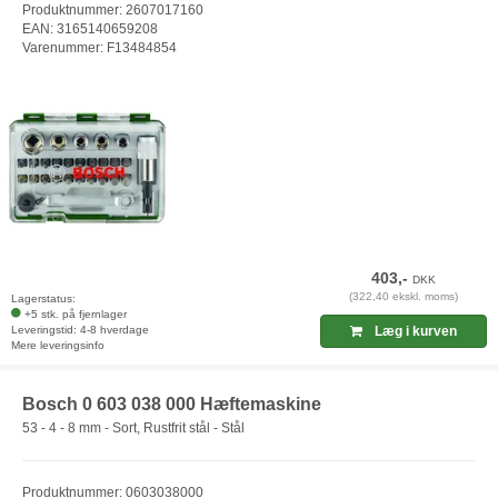
Produktnummer: 2607017160
EAN: 3165140659208
Varenummer: F13484854
403,-
DKK
(322,40 ekskl. moms)
Lagerstatus:
+5 stk. på fjernlager
Leveringstid: 4-8 hverdage
Læg i kurven
Mere leveringsinfo
Bosch 0 603 038 000 Hæftemaskine
53 - 4 - 8 mm - Sort, Rustfrit stål - Stål
Produktnummer: 0603038000