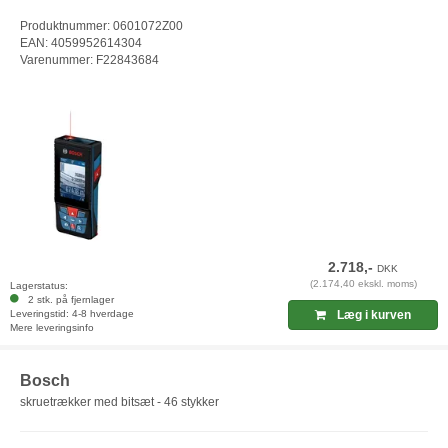
Produktnummer: 0601072Z00
EAN: 4059952614304
Varenummer: F22843684
2.718,-
DKK
(2.174,40 ekskl. moms)
Lagerstatus:
2 stk. på fjernlager
Leveringstid: 4-8 hverdage
Læg i kurven
Mere leveringsinfo
Bosch
skruetrækker med bitsæt - 46 stykker