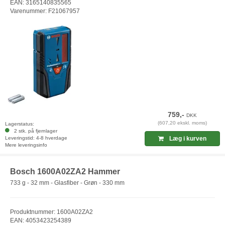
EAN: 3165140835565
Varenummer: F21067957
759,-
DKK
(607,20 ekskl. moms)
Lagerstatus:
2 stk. på fjernlager
Leveringstid: 4-8 hverdage
Læg i kurven
Mere leveringsinfo
Bosch 1600A02ZA2 Hammer
733 g - 32 mm - Glasfiber - Grøn - 330 mm
Produktnummer: 1600A02ZA2
EAN: 4053423254389