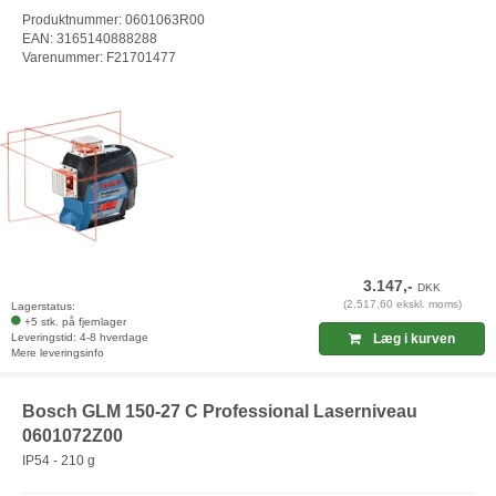
Produktnummer: 0601063R00
EAN: 3165140888288
Varenummer: F21701477
3.147,-
DKK
(2.517,60 ekskl. moms)
Lagerstatus:
+5 stk. på fjernlager
Leveringstid: 4-8 hverdage
Læg i kurven
Mere leveringsinfo
Bosch GLM 150-27 C Professional Laserniveau
0601072Z00
IP54 - 210 g