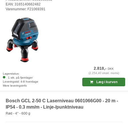
EAN: 3165140662482
Varenummer: F21069391
2.818,-
DKK
(2.254,40 ekskl. moms)
Lagerstatus:
1 stk. på fjernlager
Leveringstid: 4-8 hverdage
Læg i kurven
Mere leveringsinfo
Bosch GCL 2-50 C Laserniveau 0601066G00 - 20 m -
IP54 - 0.3 mm/m - Linje-/punktniveau
Rød - 4° - 600 g