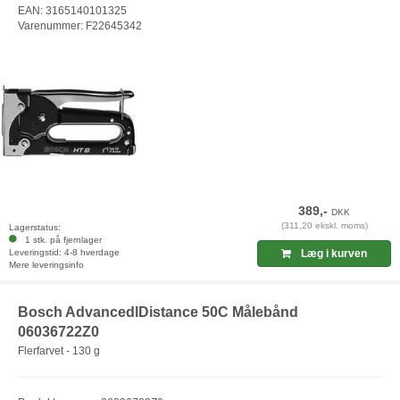
EAN: 3165140101325
Varenummer: F22645342
389,-
DKK
(311,20 ekskl. moms)
Lagerstatus:
1 stk. på fjernlager
Leveringstid: 4-8 hverdage
Læg i kurven
Mere leveringsinfo
Bosch AdvancedlDistance 50C Målebånd
06036722Z0
Flerfarvet - 130 g