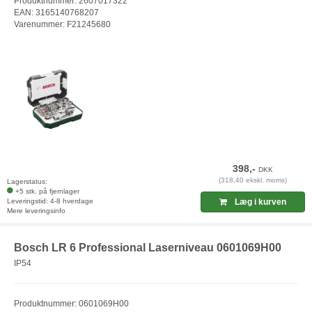
Produktnummer: 2607017322
EAN: 3165140768207
Varenummer: F21245680
398,-
DKK
(318,40 ekskl. moms)
Lagerstatus:
+5 stk. på fjernlager
Leveringstid: 4-8 hverdage
Læg i kurven
Mere leveringsinfo
Bosch LR 6 Professional Laserniveau 0601069H00
IP54
Produktnummer: 0601069H00