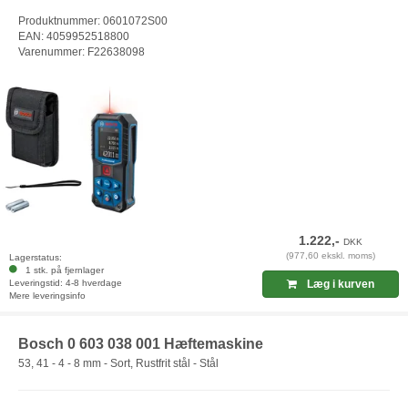
Produktnummer: 0601072S00
EAN: 4059952518800
Varenummer: F22638098
1.222,-
DKK
(977,60 ekskl. moms)
Lagerstatus:
1 stk. på fjernlager
Leveringstid: 4-8 hverdage
Læg i kurven
Mere leveringsinfo
Bosch 0 603 038 001 Hæftemaskine
53, 41 - 4 - 8 mm - Sort, Rustfrit stål - Stål