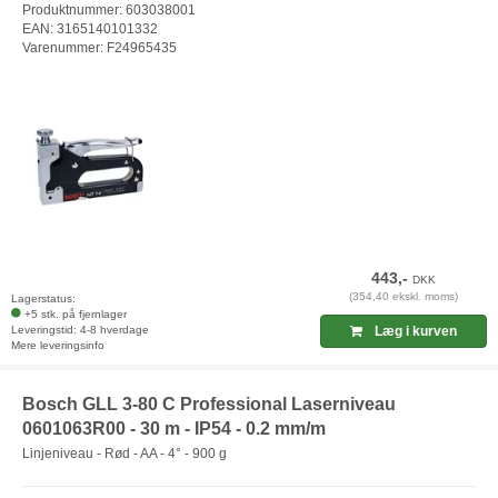
Produktnummer: 603038001
EAN: 3165140101332
Varenummer: F24965435
443,-
DKK
(354,40 ekskl. moms)
Lagerstatus:
+5 stk. på fjernlager
Leveringstid: 4-8 hverdage
Læg i kurven
Mere leveringsinfo
Bosch GLL 3-80 C Professional Laserniveau
0601063R00 - 30 m - IP54 - 0.2 mm/m
Linjeniveau - Rød - AA - 4° - 900 g