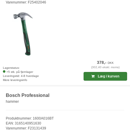
Varenummer: F25402046
378,-
DKK
(302,40 ekskl. moms)
Lagerstatus:
+5 stk. på fjernlager
Leveringstid: 4-8 hverdage
Læg i kurven
Mere leveringsinfo
Bosch Professional
hammer
Produktnummer: 1600A016BT
EAN: 3165140951630
Varenummer: F23131439