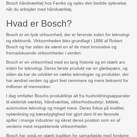
Bosch håndværktøj hos Føniks og oplev den bedste oplevelse
når du arbejder med håndværktøj.
Hvad er Bosch?
Bosch er en tysk virksomhed, der er førende inden for teknologi
og elektronik. Virksomheden blev grundlagt i 1886 af Robert
Bosch og har siden da været en af de mest innovative og
fremadskuende virksomheder i verden.
Bosch er en virksomhed med en lang historie og en stærk arv
inden for teknologi. Deres første produkt var en glødepære, og
siden da har de udviklet en række teknologier og produkter, der
har ændret verden og gjort livet nemmere og mere bekvemt for
millioner af mennesker.
I dag omfatter Boschs produktlinje alt fra husholdningsapparater
til elektrisk værktøj, håndværktøj, sikkerhedsudstyr, bildele,
automotive teknologi og meget mere. Deres fokus på kvalitet,
nytænkning og bæredygtighed har gjort dem til en førende
spiller i mange industrier og sikret deres position som en af
verdens mest respekterede virksomheder.
Bosch har også en stærk tradition for samarbejde med forskere,