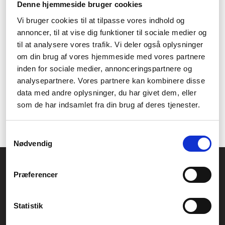
Denne hjemmeside bruger cookies
med en række avancerede funktioner. Disse omfatter et
justerbart drejehoved, der gør det muligt at skifte mellem
Vi bruger cookies til at tilpasse vores indhold og
forskellige skruestørrelser og en variabel hastighedsindstilling,
annoncer, til at vise dig funktioner til sociale medier og
der gør det muligt at justere hastighed og kraft. Derudover har
til at analysere vores trafik. Vi deler også oplysninger
den også en lysindikator, der giver brugeren mulighed for at se,
hvornår værktøjet er færdigt med en bestemt opgave. DeWalt
om din brug af vores hjemmeside med vores partnere
slagskruetrækker er et uundværligt værktøj for enhver
inden for sociale medier, annonceringspartnere og
professionel eller hobbyist. Det er kraftfuldt, fleksibelt og har et
analysepartnere. Vores partnere kan kombinere disse
robust design. Det er også udstyret med et justerbart
data med andre oplysninger, du har givet dem, eller
drejehoved og variabel hastighedsindstilling, der gør det muligt
som de har indsamlet fra din brug af deres tjenester.
at udføre komplekse skruearbejder. Det er derfor et af de mest
populære værktøjer på markedet.
Samtykkevalg
Nødvendig
Føniks Computer Aarhus
Præferencer
CVR.: 26208637
Anelystparken 33B,
8381 Tilst
Generelle henvendelser:
Statistik
kontakt@fcomputer.dk