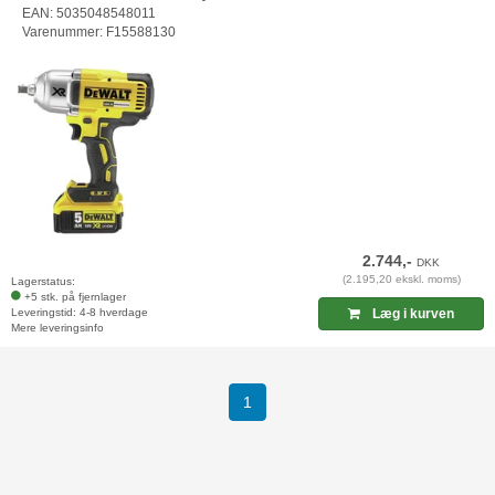
EAN: 5035048548011
Varenummer: F15588130
2.744,-
DKK
(2.195,20 ekskl. moms)
Lagerstatus:
+5 stk. på fjernlager
Leveringstid: 4-8 hverdage
Læg i kurven
Mere leveringsinfo
(current)
1