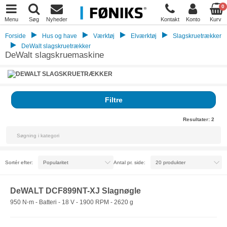
0
Menu
Søg
Nyheder
Kontakt
Konto
Kurv
Forside
Hus og have
Værktøj
Elværktøj
Slagskruetrækker
DeWalt slagskruetrækker
DeWalt slagskruemaskine
Filtre
Resultater:
2
Sortér efter:
Antal pr. side:
DeWALT DCF899NT-XJ Slagnøgle
950 N⋅m - Batteri - 18 V - 1900 RPM - 2620 g