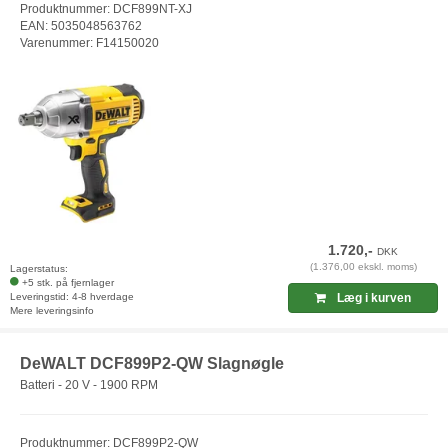
Produktnummer: DCF899NT-XJ
EAN: 5035048563762
Varenummer: F14150020
1.720,-
DKK
(1.376,00 ekskl. moms)
Lagerstatus:
+5 stk. på fjernlager
Leveringstid: 4-8 hverdage
Læg i kurven
Mere leveringsinfo
DeWALT DCF899P2-QW Slagnøgle
Batteri - 20 V - 1900 RPM
Produktnummer: DCF899P2-QW