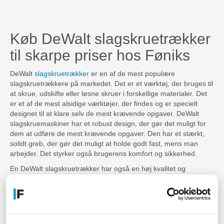
Køb DeWalt slagskruetrækker
til skarpe priser hos Føniks
DeWalt
slagskruetrækker
er en af de mest populære
slagskruetrækkere på markedet. Det er et værktøj, der bruges til
at skrue, udskifte eller løsne skruer i forskellige materialer. Det
er et af de mest alsidige værktøjer, der findes og er specielt
designet til at klare selv de mest krævende opgaver. DeWalt
slagskruemaskiner har et robust design, der gør det muligt for
dem at udføre de mest krævende opgaver. Den har et stærkt,
solidt greb, der gør det muligt at holde godt fast, mens man
arbejder. Det styrker også brugerens komfort og sikkerhed.
En DeWalt slagskruetrækker har også en høj kvalitet og
fleksibilitet. Det gør det muligt at skrue og løsne skruer i
forskellige materialer, herunder træ, metal og stål. Det er også
designet til at håndtere de mest krævende opgaver. Det betyder,
at selv de mest komplekse skruearbejder kan udføres med
denne slagskruetrækker. DeWalt slagskruetrækkere er udstyret