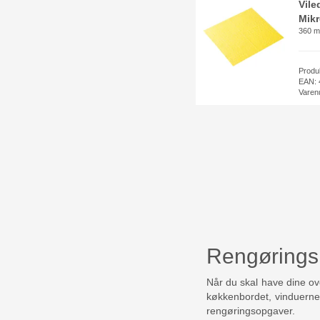
Vile
Mikr
360 m
Produ
EAN: 
Varen
Rengøringsk
Når du skal have dine ove
køkkenbordet, vinduerne e
rengøringsopgaver.