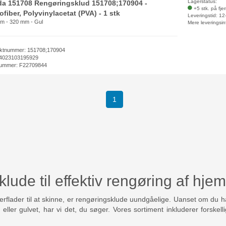
Lagerstatus:
da 151708 Rengøringsklud 151708;170904 -
+5 stk. på fje
ofiber, Polyvinylacetat (PVA) - 1 stk
Leveringstid: 1
m - 320 mm - Gul
Mere leveringsin
ktnummer: 151708;170904
4023103195929
ummer: F22709844
(current)
1
lude til effektiv rengøring af hje
rflader til at skinne, er rengøringsklude uundgåelige. Uanset om du har
ller gulvet, har vi det, du søger. Vores sortiment inkluderer forskelli