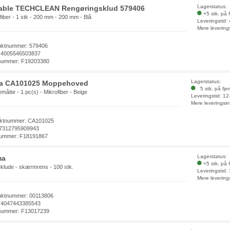
Lagerstatus:
able TECHCLEAN Rengøringsklud 579406
+5 stk. på 
fiber - 1 stk - 200 mm - 200 mm - Blå
Leveringstid:
Mere levering
uktnummer: 579406
 4005546503837
nummer: F19203380
Lagerstatus:
a CA101025 Moppehoved
5 stk. på fje
åtte - 1 pc(s) - Mikrofiber - Beige
Leveringstid: 1
Mere leveringsin
ktnummer: CA101025
7312795909943
ummer: F18191867
Lagerstatus:
ma
+5 stk. på 
klude - skærmrens - 100 stk.
Leveringstid:
Mere levering
uktnummer: 00113806
 4047443385543
nummer: F13017239