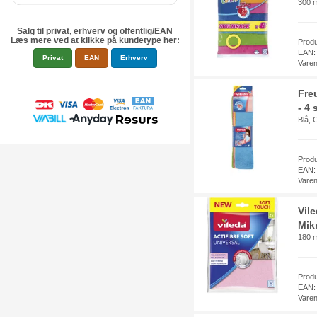
300 m
Salg til privat, erhverv og offentlig/EAN
Læs mere ved at klikke på kundetype her:
Prod
EAN:
Privat
EAN
Erhverv
Vare
Fre
- 4
Blå, 
Prod
EAN:
Vare
Vil
Mikr
180 
Prod
EAN:
Vare