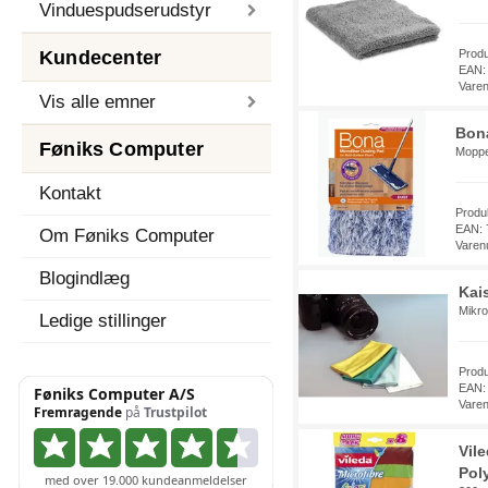
Vinduespudserudstyr
Kundecenter
Prod
EAN:
Vare
Vis alle emner
Bon
Føniks Computer
Moppem
Kontakt
Produ
EAN: 
Om Føniks Computer
Varen
Blogindlæg
Kai
Mikro
Ledige stillinger
Prod
EAN:
Vare
Vil
Pol