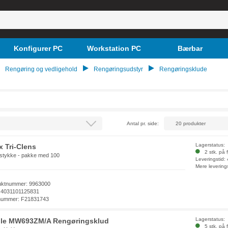
Konfigurer PC
Workstation PC
Bærbar
Rengøring og vedligehold
Rengøringsudstyr
Rengøringsklude
Antal pr. side:
Lagerstatus:
x Tri-Clens
2 stk. på f
stykke - pakke med 100
Leveringstid:
Mere levering
uktnummer: 9963000
 4031101125831
nummer: F21831743
Lagerstatus:
le MW693ZM/A Rengøringsklud
5 stk. på f