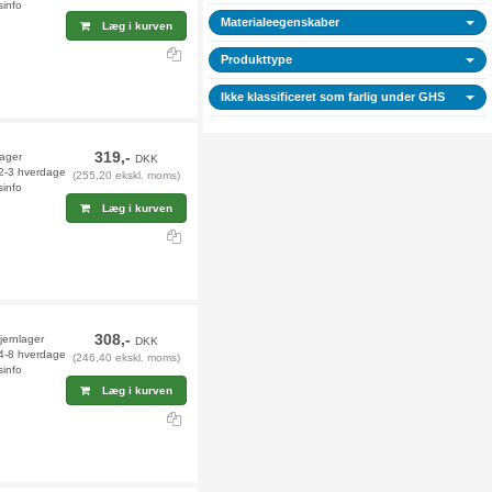
sinfo
Materialeegenskaber
Læg i kurven
Produkttype
Ikke klassificeret som farlig under GHS
319,-
lager
DKK
 2-3 hverdage
(255,20 ekskl. moms)
sinfo
Læg i kurven
308,-
fjernlager
DKK
 4-8 hverdage
(246,40 ekskl. moms)
sinfo
Læg i kurven