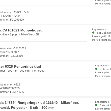
Leveringstid:
Mere levering
uktnummer: 2.643-872.0
 4054278243269
nummer: F21097409
Lagerstatus:
a CA101021 Moppehoved
+5 stk. på fje
åtte - 1 pc(s) - Mikrofiber - Blå
Leveringstid: 1
Mere leveringsin
ktnummer: CA101021
7312795998947
ummer: F18196605
Lagerstatus:
ser 6328 Rengøringsklud
+5 stk. på 
fiber - 200 mm - 200 mm - Flerfarvet
Leveringstid:
Mere levering
uktnummer: 6328
 4001072063289
nummer: F25179586
Lagerstatus:
eda 148394 Rengøringsklud 166640 - Mikrofiber,
+5 stk. på 
yamid, Polyester - 8 stk - 300 mm
Leveringstid: