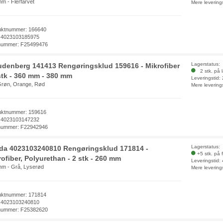
m - Flerfarvet
Mere levering
uktnummer: 166640
 4023103185975
nummer: F25499476
Lagerstatus:
udenberg 141413 Rengøringsklud 159616 - Mikrofiber
2 stk. på 
 stk - 360 mm - 380 mm
Leveringstid:
Grøn, Orange, Rød
Mere levering
uktnummer: 159616
 4023103147232
nummer: F22942946
Lagerstatus:
eda 4023103240810 Rengøringsklud 171814 -
+5 stk. på 
ofiber, Polyurethan - 2 stk - 260 mm
Leveringstid:
mm - Grå, Lyserød
Mere levering
uktnummer: 171814
 4023103240810
nummer: F25382620