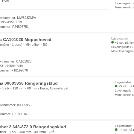
 - Hvid
Leveringstid:
Mere levering
uktnummer: MW693ZM/A
 195949510519
nummer: F24897751
Lagerstatus:
a CA101020 Moppehoved
+5 stk. på fje
åtte - 1 pc(s) - Mikrofiber - Blå
Leveringstid: 1
Mere leveringsin
ktnummer: CA101020
7312795910949
ummer: F18199876
Lagerstatus:
a 00005956 Rengøringsklud
+5 stk. på 
 - 5 stk - 120 mm - 60 mm - Beige, Cremefarvet
Leveringstid:
Mere levering
uktnummer: 00005956
nummer: F21903161
Lagerstatus:
cher 2.643-872.0 Rengøringsklud
1 stk. på f
fiber - 1 stk - 400 mm - 400 mm - Grå