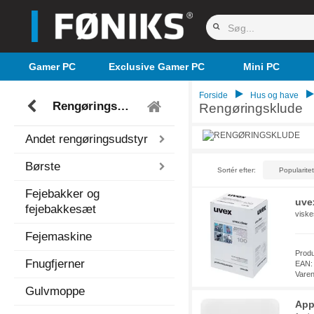
Gamer PC
Exclusive Gamer PC
Mini PC
Forside
Hus og have
Rengøringsudstyr
Rengøringsklude
Andet rengøringsudstyr
Børste
Sortér efter:
Fejebakker og
uve
fejebakkesæt
viske
Fejemaskine
Prod
Fnugfjerner
EAN:
Vare
Gulvmoppe
App