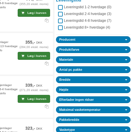
Leveringstid
 4-8 hverdage
(355,20 ekskl. moms)
Leveringstid 1-2 hverdage (
0
)
sinfo
Læg i kurven
Leveringstid 2-4 hverdage (
3
)
Leveringstid 4-8 hverdage (
7
)
Leveringstid 8+ hverdage (
4
)
Producent
355,-
rnlager
DKK
2-13 hverdage
(284,00 ekskl. moms)
Produktfarve
fo
Læg i kurven
Materiale
Antal pr. pakke
Bredde
339,-
fjernlager
DKK
 3-4 hverdage
Højde
(271,20 ekskl. moms)
sinfo
Læg i kurven
Efterlader ingen ridser
Maksimal vasketemperatur
Pakkebredde
323,-
jernlager
DKK
Vasketype