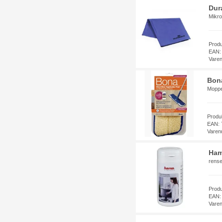
Dur
Mikro
Prod
EAN:
Vare
Bon
Moppem
Produ
EAN: 
Varen
Ha
rense
Prod
EAN:
Vare