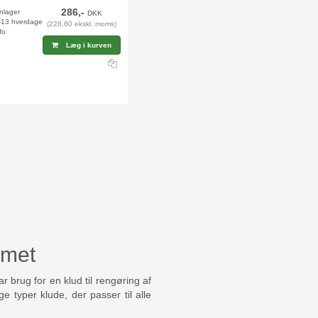
286,-
rnlager
DKK
2-13 hverdage
(228,80 ekskl. moms)
fo
Læg i kurven
mmet
 brug for en klud til rengøring af
ge typer klude, der passer til alle