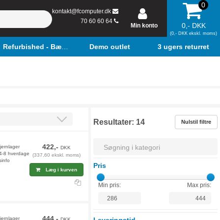
0
kontakt@fcomputer.dk
70 60 60 64
0,- DKK
Min konto
(0,- DKK ekskl. moms)
Refurbished - Bærbar
Demo outlet
3 ugers returret
Resultater:
14
Nulstil filtre
422,-
jernlager
DKK
 4-8 hverdage
(337,60 ekskl. moms)
sinfo
Pris
Læg i kurven
Min pris:
Max pris:
444,-
jernlager
DKK