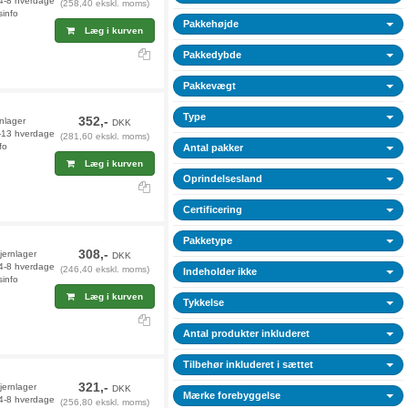
 4-8 hverdage
(258,40 ekskl. moms)
sinfo
Pakkehøjde
Læg i kurven
Pakkedybde
Pakkevægt
Type
352,-
rnlager
DKK
2-13 hverdage
(281,60 ekskl. moms)
fo
Antal pakker
Læg i kurven
Oprindelsesland
Certificering
Pakketype
308,-
fjernlager
DKK
 4-8 hverdage
(246,40 ekskl. moms)
Indeholder ikke
sinfo
Læg i kurven
Tykkelse
Antal produkter inkluderet
Tilbehør inkluderet i sættet
321,-
fjernlager
DKK
Mærke forebyggelse
 4-8 hverdage
(256,80 ekskl. moms)