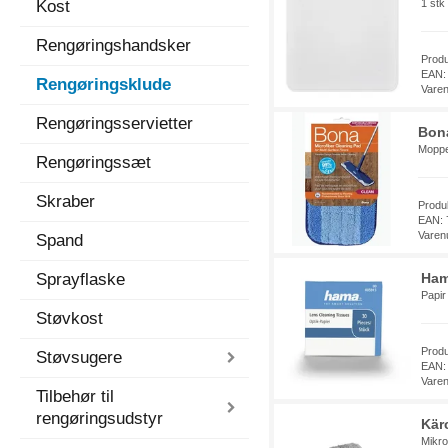
Kost
1 stk
Rengøringshandsker
Prod
EAN:
Rengøringsklude
Vare
Rengøringsservietter
Bon
Moppem
Rengøringssæt
Skraber
Produ
EAN: 
Varen
Spand
Sprayflaske
Ham
Papir
Støvkost
Prod
Støvsugere
EAN:
Vare
Tilbehør til
rengøringsudstyr
Kär
Mikro