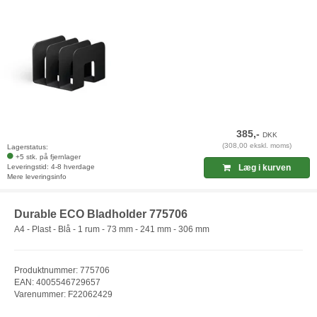
385,-
DKK
(308,00 ekskl. moms)
Lagerstatus:
+5 stk. på fjernlager
Leveringstid: 4-8 hverdage
Læg i kurven
Mere leveringsinfo
Durable ECO Bladholder 775706
A4 - Plast - Blå - 1 rum - 73 mm - 241 mm - 306 mm
Produktnummer: 775706
EAN: 4005546729657
Varenummer: F22062429