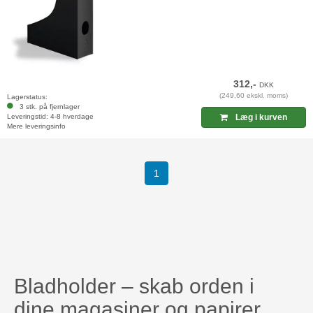
312,-
DKK
(249,60 ekskl. moms)
Lagerstatus:
3 stk. på fjernlager
Leveringstid: 4-8 hverdage
Læg i kurven
Mere leveringsinfo
(current)
1
Bladholder – skab orden i
dine magasiner og papirer