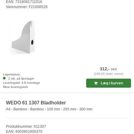
EAN: 7318081711016
Varenummer: F21008528
312,-
DKK
(249,60 ekskl. moms)
Lagerstatus:
2 stk. på fjernlager
Leveringstid: 4-8 hverdage
Læg i kurven
Mere leveringsinfo
WEDO 61 1307 Bladholder
A4 - Bamboo - Bamboo - 100 mm - 265 mm - 300 mm
Produktnummer: 611307
EAN: 4003801800370