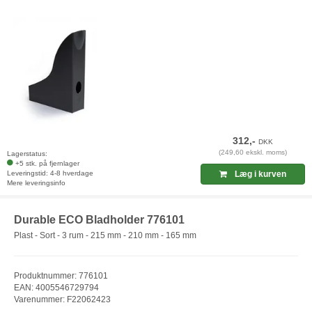
312,-
DKK
(249,60 ekskl. moms)
Lagerstatus:
+5 stk. på fjernlager
Leveringstid: 4-8 hverdage
Læg i kurven
Mere leveringsinfo
Durable ECO Bladholder 776101
Plast - Sort - 3 rum - 215 mm - 210 mm - 165 mm
Produktnummer: 776101
EAN: 4005546729794
Varenummer: F22062423