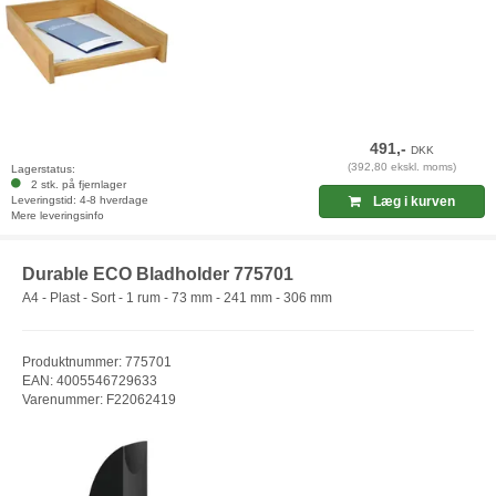
491,-
DKK
(392,80 ekskl. moms)
Lagerstatus:
2 stk. på fjernlager
Leveringstid: 4-8 hverdage
Læg i kurven
Mere leveringsinfo
Durable ECO Bladholder 775701
A4 - Plast - Sort - 1 rum - 73 mm - 241 mm - 306 mm
Produktnummer: 775701
EAN: 4005546729633
Varenummer: F22062419