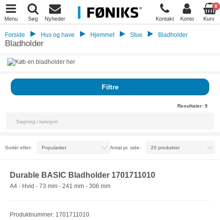
0
Menu
Søg
Nyheder
Kontakt
Konto
Kurv
Forside
Hus og have
Hjemmet
Stue
Bladholder
Bladholder
Filtre
Resultater:
9
Sortér efter:
Antal pr. side:
Durable BASIC Bladholder 1701711010
A4 - Hvid - 73 mm - 241 mm - 306 mm
Produktnummer: 1701711010