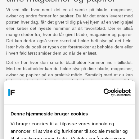
Vi ved alle hvor nemt det er at samle på blade, magasiner,
aviser og andre former for papirer. Du får det enten leveret med
posten hver dag, får det givet til dig på vej hjem af en venlig sjæl
eller køber det nyeste nummer af dit favoritblad. Der er altså
mange steder fra, hvor du får givet blade, magasiner og papirer.
Det kan derfor også være svært at holde helt styr på det hele.
Især hvis du også er typen der foretrækker at beholde dem eller
i hvert fald først smider dem ud når de er læst.
Det er her hvor den smarte bladholder kommer ind i billedet.
Med en bladholder kan du holde styr på dine blade, magasiner,
aviser og papirer på en praktisk måde. Samtidig med at du kan
holde det forholdsvis stilrent og indenfor din personlige stil for
hjemmet
. Der er nemlig mange forskellige former for
bladholdere og du finder derfor bladholdere lavet af plastik, træ,
metal, stof og mange andre materialer. Du kan derfor med
nemhed vælge en bladholder du foretrækker og som passer
godt ind i hjemmet eller på kontoret.
Denne hjemmeside bruger cookies
Skab orden og overskuelighed med en bladholder fra Føniks.
Vi bruger cookies til at tilpasse vores indhold og
annoncer, til at vise dig funktioner til sociale medier og
Find alt til stuen her
til at analysere vores trafik. Vi deler også oplysninger