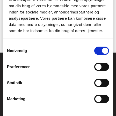
Det er ikke kun en bladholder, som du kan finde i vores
om din brug af vores hjemmeside med vores partnere
webshop. Du kan med fordel udforske vores udvalg af andet
inden for sociale medier, annonceringspartnere og
interiør til stuen
hos os, hvor du også finder møbler og
analysepartnere. Vores partnere kan kombinere disse
dekorationsmuligheder. Skal du have en ny bogreol, hylder eller
data med andre oplysninger, du har givet dem, eller
noget til at sætte dine hylder op med? Så finder du det hos os.
som de har indsamlet fra din brug af deres tjenester.
Find alt til hjemmet og stuen hos Føniks – din nye foretrukne
forhandler af alt til hjemmet.
Samtykkevalg
Nødvendig
Føniks Computer Aarhus
Præferencer
CVR.: 26208637
Anelystparken 33B,
8381 Tilst
Generelle henvendelser:
Statistik
kontakt@fcomputer.dk
Service- og reklamationsafdelingen:
Marketing
service@fcomputer.dk