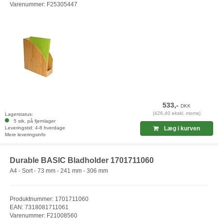
Varenummer: F25305447
533,-
DKK
(426,40 ekskl. moms)
Lagerstatus:
5 stk. på fjernlager
Leveringstid: 4-8 hverdage
Læg i kurven
Mere leveringsinfo
Durable BASIC Bladholder 1701711060
A4 - Sort - 73 mm - 241 mm - 306 mm
Produktnummer: 1701711060
EAN: 7318081711061
Varenummer: F21008560