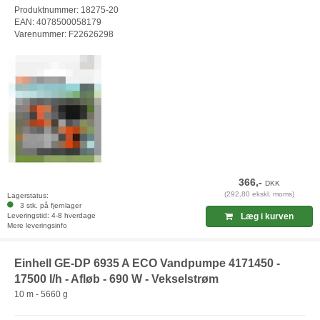
Produktnummer: 18275-20
EAN: 4078500058179
Varenummer: F22626298
366,-
DKK
(292,80 ekskl. moms)
Lagerstatus:
3 stk. på fjernlager
Leveringstid: 4-8 hverdage
Læg i kurven
Mere leveringsinfo
Einhell GE-DP 6935 A ECO Vandpumpe 4171450 -
17500 l/h - Afløb - 690 W - Vekselstrøm
10 m - 5660 g