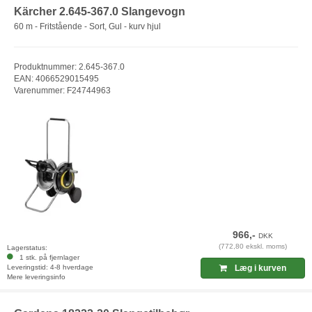
Kärcher 2.645-367.0 Slangevogn
60 m - Fritstående - Sort, Gul - kurv hjul
Produktnummer: 2.645-367.0
EAN: 4066529015495
Varenummer: F24744963
966,-
DKK
(772,80 ekskl. moms)
Lagerstatus:
1 stk. på fjernlager
Leveringstid: 4-8 hverdage
Læg i kurven
Mere leveringsinfo