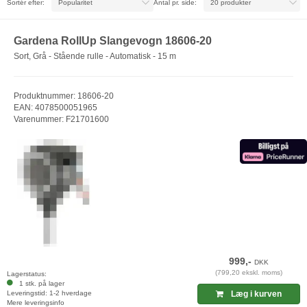
Sortér efter:
Antal pr. side:
Gardena RollUp Slangevogn 18606-20
Sort, Grå - Stående rulle - Automatisk - 15 m
Produktnummer: 18606-20
EAN: 4078500051965
Varenummer: F21701600
999,-
DKK
(799,20 ekskl. moms)
Lagerstatus:
1 stk. på lager
Leveringstid: 1-2 hverdage
Læg i kurven
Mere leveringsinfo