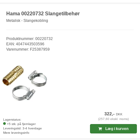
Hama 00220732 Slangetilbehør
Metalisk - Slangekobling
Produktnummer: 00220732
EAN: 4047443503596
Varenummer: F25387959
322,-
DKK
(257,60 ekskl. moms)
Lagerstatus:
+5 stk. på fjernlager
Leveringstid: 3-4 hverdage
Læg i kurven
Mere leveringsinfo