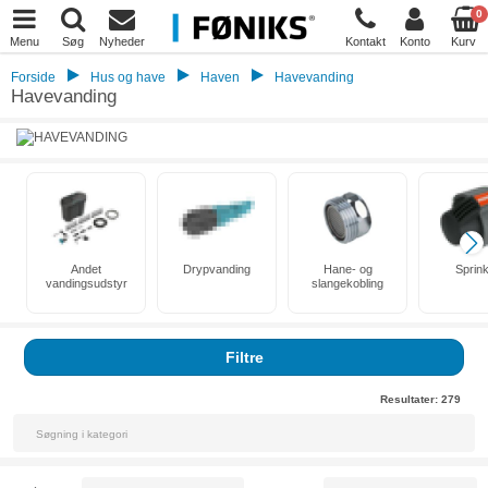
0
Menu
Søg
Nyheder
Kontakt
Konto
Kurv
Forside
Hus og have
Haven
Havevanding
Havevanding
Andet
Drypvanding
Hane- og
Sprink
vandingsudstyr
slangekobling
Filtre
Resultater:
279