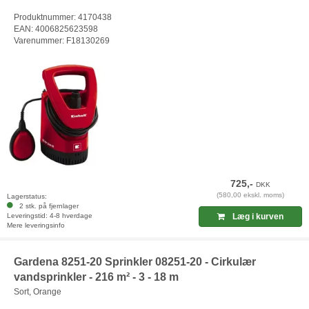
Produktnummer: 4170438
EAN: 4006825623598
Varenummer: F18130269
725,-
DKK
(580,00 ekskl. moms)
Lagerstatus:
2 stk. på fjernlager
Leveringstid: 4-8 hverdage
Læg i kurven
Mere leveringsinfo
Gardena 8251-20 Sprinkler 08251-20 - Cirkulær
vandsprinkler - 216 m² - 3 - 18 m
Sort, Orange