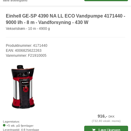
Mere leveringsinfo
Einhell GE-SP 4390 NA LL ECO Vandpumpe 4171440 -
9000 l/h - 8 m - Vandforsyning - 430 W
Vekselstrøm - 10 m - 4900 g
Produktnummer: 4171440
EAN: 4006825622263
Varenummer: F21910005
916,-
DKK
(732,80 ekskl. moms)
Lagerstatus:
+5 stk. på fjernlager
Leveringstid: 4-8 hverdage
Læg i kurven