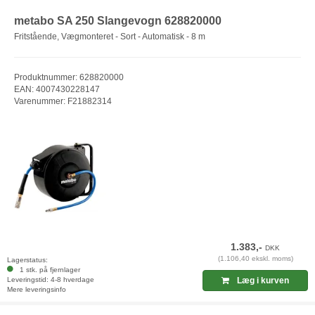
metabo SA 250 Slangevogn 628820000
Fritstående, Vægmonteret - Sort - Automatisk - 8 m
Produktnummer: 628820000
EAN: 4007430228147
Varenummer: F21882314
1.383,-
DKK
(1.106,40 ekskl. moms)
Lagerstatus:
1 stk. på fjernlager
Leveringstid: 4-8 hverdage
Læg i kurven
Mere leveringsinfo