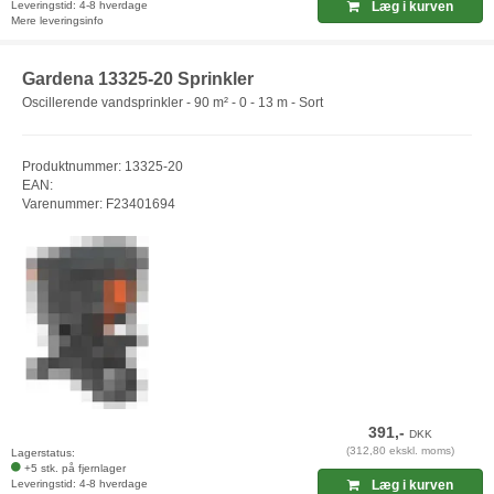
Leveringstid: 4-8 hverdage
Læg i kurven
Mere leveringsinfo
Gardena 13325-20 Sprinkler
Oscillerende vandsprinkler - 90 m² - 0 - 13 m - Sort
Produktnummer: 13325-20
EAN:
Varenummer: F23401694
391,-
DKK
(312,80 ekskl. moms)
Lagerstatus:
+5 stk. på fjernlager
Leveringstid: 4-8 hverdage
Læg i kurven