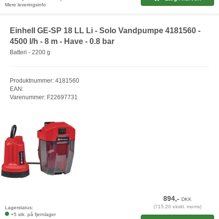
Mere leveringsinfo
Einhell GE-SP 18 LL Li - Solo Vandpumpe 4181560 -
4500 l/h - 8 m - Have - 0.8 bar
Batteri - 2200 g
Produktnummer: 4181560
EAN:
Varenummer: F22697731
894,-
DKK
(715,20 ekskl. moms)
Lagerstatus:
+5 stk. på fjernlager