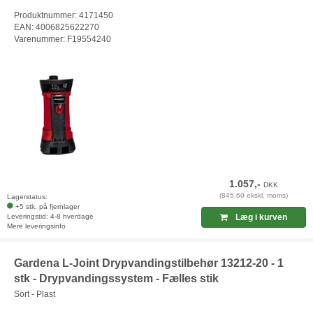
Produktnummer: 4171450
EAN: 4006825622270
Varenummer: F19554240
1.057,-
DKK
(845,60 ekskl. moms)
Lagerstatus:
+5 stk. på fjernlager
Leveringstid: 4-8 hverdage
Læg i kurven
Mere leveringsinfo
Gardena L-Joint Drypvandingstilbehør 13212-20 - 1
stk - Drypvandingssystem - Fælles stik
Sort - Plast