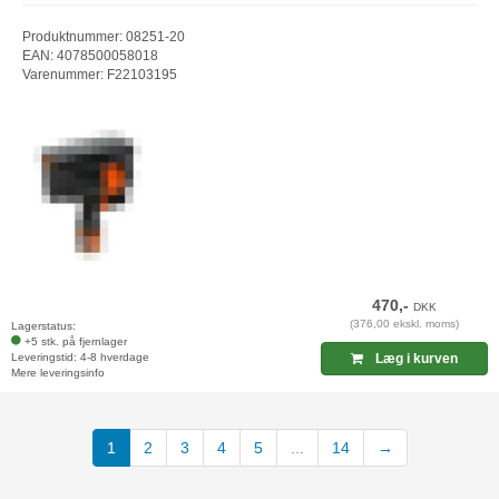
Produktnummer: 08251-20
EAN: 4078500058018
Varenummer: F22103195
470,-
DKK
(376,00 ekskl. moms)
Lagerstatus:
+5 stk. på fjernlager
Leveringstid: 4-8 hverdage
Læg i kurven
Mere leveringsinfo
(current)
1
2
3
4
5
...
14
→