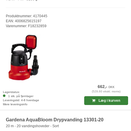
Produktnummer: 4170445
EAN: 4006825615197
Varenummer: F18232859
662,-
DKK
(529,60 ekskl. moms)
Lagerstatus:
1 stk. på fjernlager
Leveringstid: 4-8 hverdage
Læg i kurven
Mere leveringsinfo
Gardena AquaBloom Drypvanding 13301-20
20 m - 20 vandingshoveder - Sort