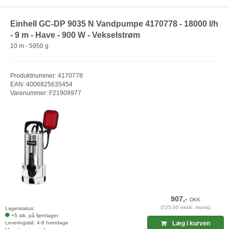
Einhell GC-DP 9035 N Vandpumpe 4170778 - 18000 l/h
- 9 m - Have - 900 W - Vekselstrøm
10 m - 5950 g
Produktnummer: 4170778
EAN: 4006825635454
Varenummer: F21909977
907,-
DKK
(725,60 ekskl. moms)
Lagerstatus:
+5 stk. på fjernlager
Leveringstid: 4-8 hverdage
Læg i kurven