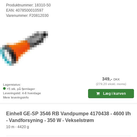
Produktnummer: 18310-50
EAN: 4078500010597
Varenummer: F20812030
349,-
DKK
(279,20 ekskl. moms)
Lagerstatus:
+5 stk. på fjernlager
Leveringstid: 4-8 hverdage
Læg i kurven
Mere leveringsinfo
Einhell GE-SP 3546 RB Vandpumpe 4170438 - 4600 l/h
- Vandforsyning - 350 W - Vekselstrøm
10 m - 4420 g