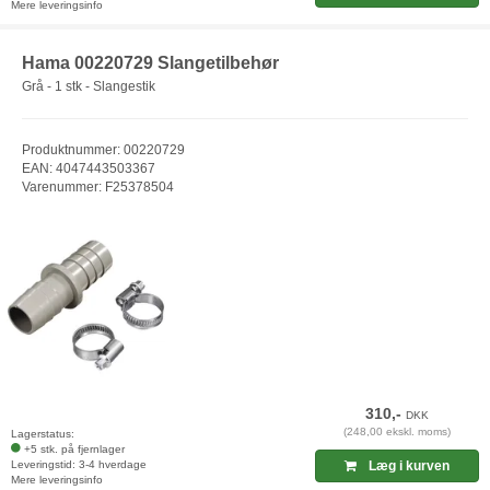
Mere leveringsinfo
Hama 00220729 Slangetilbehør
Grå - 1 stk - Slangestik
Produktnummer: 00220729
EAN: 4047443503367
Varenummer: F25378504
310,-
DKK
(248,00 ekskl. moms)
Lagerstatus:
+5 stk. på fjernlager
Leveringstid: 3-4 hverdage
Læg i kurven
Mere leveringsinfo