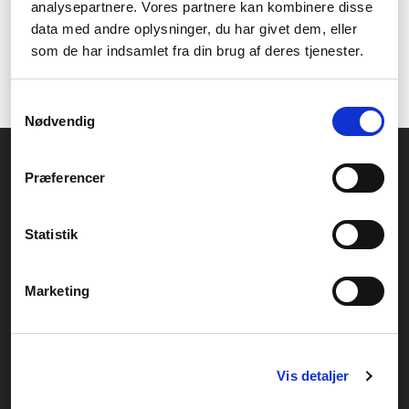
sidst, men ikke mindst, kan du altid sende os en
mail
, når det
analysepartnere. Vores partnere kan kombinere disse
passer ind i dit program.
data med andre oplysninger, du har givet dem, eller
som de har indsamlet fra din brug af deres tjenester.
Psst. Husk også at tjekke vores fulde
havesortiment
ud, hvor
du finder et hav af
havemaskiner
og
haveredskaber
.
Samtykkevalg
Nødvendig
Føniks Computer Aarhus
Præferencer
CVR.: 26208637
Anelystparken 33B,
8381 Tilst
Generelle henvendelser:
Statistik
kontakt@fcomputer.dk
Service- og reklamationsafdelingen:
Marketing
service@fcomputer.dk
Sitemap
Vis detaljer
Blog
Opret reklamation