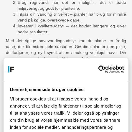
Brug regnvand, når det er muligt – det er både
miljøvenligt og godt for planterne.
Tilpas din vanding til vejret – planter har brug for mindre
vand på kølige, overskyede dage.
Invester i kvalitetsudstyr – det holder længere og giver
bedre resultater.
Med det rigtige havevandingsudstyr kan du skabe en frodig
oase, der blomstrer hele sæsonen. Giv dine planter den pleje,
de fortjener, og nyd synet af en smuk og velplejet have. Din
grønne oase venter bare på at blive vandet!
Har du brug for hjælp?
Kontakt os endelig!
Denne hjemmeside bruger cookies
Hvis du har spørgsmål til vores produkter, levering eller blot
søger vejledning angående remedier til din havevanding, skal
Vi bruger cookies til at tilpasse vores indhold og
du endelig bare tage
kontakt
til os. Hos føniks går vi langt for at
annoncer, til at vise dig funktioner til sociale medier og
sikre vores kunder det bedste, og det gælder selvfølgelig også
til at analysere vores trafik. Vi deler også oplysninger
vores kundeservice. Du kan ringe til os alle hverdage mellem kl.
om din brug af vores hjemmeside med vores partnere
10-16 på telefonnummer +45 70 60 60 64. I dette tidsrum kan
inden for sociale medier, annonceringspartnere og
du også gøre brug af chatfunktionen her på hjemmesiden. Og