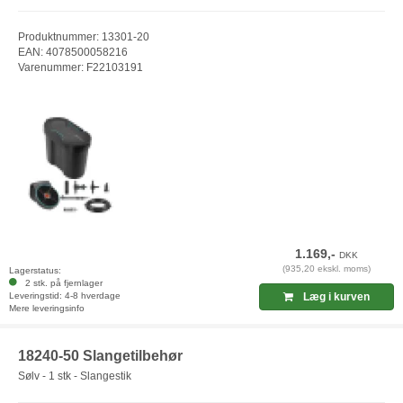
Produktnummer: 13301-20
EAN: 4078500058216
Varenummer: F22103191
1.169,-
DKK
(935,20 ekskl. moms)
Lagerstatus:
2 stk. på fjernlager
Leveringstid: 4-8 hverdage
Læg i kurven
Mere leveringsinfo
18240-50 Slangetilbehør
Sølv - 1 stk - Slangestik