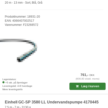
20 m - 13 mm - Sort, Blå, Grå
Produktnummer: 18931-20
EAN: 4066407002517
Varenummer: F23268572
761,-
DKK
(608,80 ekskl. moms)
Lagerstatus:
+5 stk. på fjernlager
Leveringstid: 4-8 hverdage
Læg i kurven
Mere leveringsinfo
Einhell GC-SP 3580 LL Undervandspumpe 4170445
7.5 m - 7 m - 3130 g