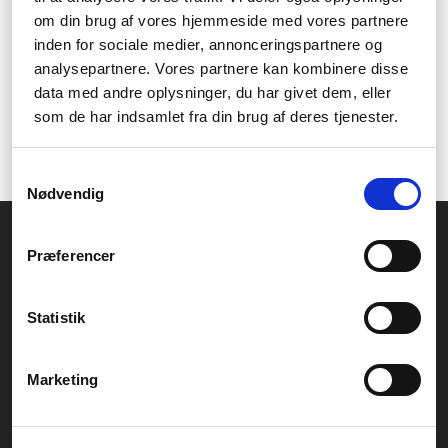
Har du brug for hjælp
om din brug af vores hjemmeside med vores partnere
inden for sociale medier, annonceringspartnere og
Vi hos Føniks går langt for at sikre, at vores kunder får den
analysepartnere. Vores partnere kan kombinere disse
bedste service og den rigtige vejledning. Har du spørgsmål til
data med andre oplysninger, du har givet dem, eller
vores Makita hækkeklippere eller andre produkter, står vores
som de har indsamlet fra din brug af deres tjenester.
kundeservice
klar til at hjælpe. Kontakt os på telefon,
mail
eller
via vores chat på hjemmesiden – vi vil så gerne hjælpe dig!
Samtykkevalg
Nødvendig
Føniks Computer Aarhus
Præferencer
CVR.: 26208637
Anelystparken 33B,
8381 Tilst
Generelle henvendelser:
Statistik
kontakt@fcomputer.dk
Service- og reklamationsafdelingen:
Marketing
service@fcomputer.dk
Sitemap