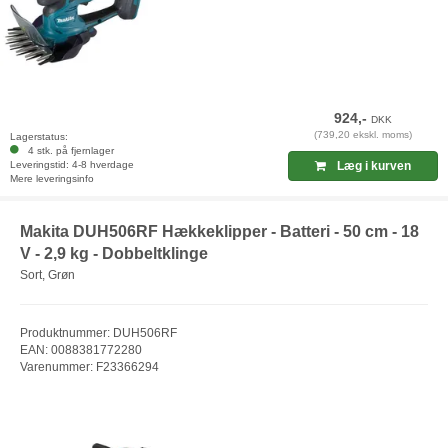
924,-
DKK
(739,20 ekskl. moms)
Lagerstatus:
4 stk. på fjernlager
Leveringstid: 4-8 hverdage
Læg i kurven
Mere leveringsinfo
Makita DUH506RF Hækkeklipper - Batteri - 50 cm - 18
V - 2,9 kg - Dobbeltklinge
Sort, Grøn
Produktnummer: DUH506RF
EAN: 0088381772280
Varenummer: F23366294