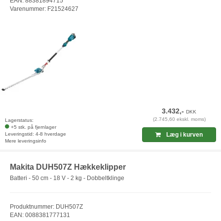
EAN: 88381894715
Varenummer: F21524627
3.432,-
DKK
(2.745,60 ekskl. moms)
Lagerstatus:
+5 stk. på fjernlager
Leveringstid: 4-8 hverdage
Læg i kurven
Mere leveringsinfo
Makita DUH507Z Hækkeklipper
Batteri - 50 cm - 18 V - 2 kg - Dobbeltklinge
Produktnummer: DUH507Z
EAN: 0088381777131