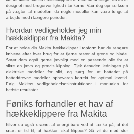
designet med brugervenlighed i tankerne. Vær dog opmærksom
på vægten af ​​modellen, da nogle modeller kan være tunge at
arbejde med i længere perioder.
Hvordan vedligeholder jeg min
hækkeklipper fra Makita?
For at holde din Makita hækkeklipper i topform bør du rengøre
knivene efter hver brug for at fjerne rester af grene og blade.
Smør dem også gerne jævnligt med en passende olie for at
sikre en jævn og præcis klipning. Tjek desuden ledningen på
elektriske modeller for slid, og sørg for, at batteriet på
batteridrevne modeller opbevares korrekt for optimal levetid.
Følg Makitas vedligeholdelsesinstruktioner i manualen for
bedste resultater.
Føniks forhandler et hav af
hækkeklippere fra Makita
Bliver du også drænet af energi bare ved at tænke på, at det
snart er tid til, at hækken skal klippes? Så vil du med stor