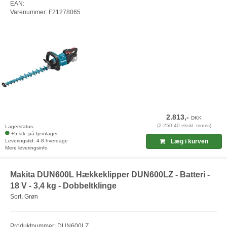
EAN:
Varenummer: F21278065
2.813,-
DKK
(2.250,40 ekskl. moms)
Lagerstatus:
+5 stk. på fjernlager
Leveringstid: 4-8 hverdage
Læg i kurven
Mere leveringsinfo
Makita DUN600L Hækkeklipper DUN600LZ - Batteri -
18 V - 3,4 kg - Dobbeltklinge
Sort, Grøn
Produktnummer: DUN600LZ