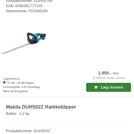
Produktnummer: DUH507RF
EAN: 0088381777155
Varenummer: F23366289
1.950,-
DKK
(1.560,00 ekskl. moms)
Lagerstatus:
+5 stk. på fjernlager
Leveringstid: 4-8 hverdage
Læg i kurven
Mere leveringsinfo
Makita DUH502Z Hækkeklipper
Batteri - 4,2 kg
Produktnummer: DUH502Z