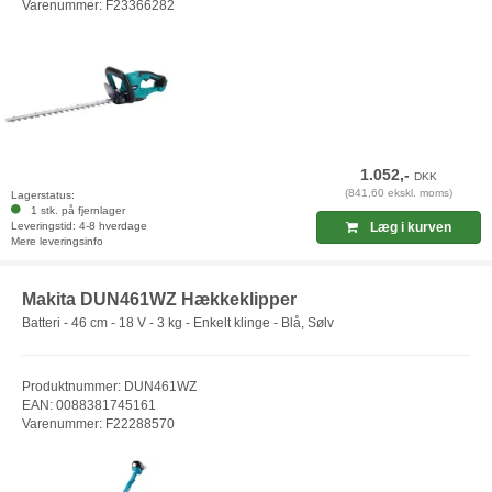
Varenummer: F23366282
1.052,-
DKK
(841,60 ekskl. moms)
Lagerstatus:
1 stk. på fjernlager
Leveringstid: 4-8 hverdage
Læg i kurven
Mere leveringsinfo
Makita DUN461WZ Hækkeklipper
Batteri - 46 cm - 18 V - 3 kg - Enkelt klinge - Blå, Sølv
Produktnummer: DUN461WZ
EAN: 0088381745161
Varenummer: F22288570