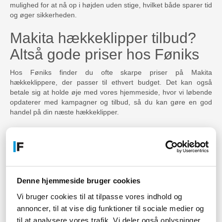
mulighed for at nå op i højden uden stige, hvilket både sparer tid
og øger sikkerheden.
Makita hækkeklipper tilbud?
Altså gode priser hos Føniks
Hos Føniks finder du ofte skarpe priser på Makita
hækkeklippere, der passer til ethvert budget. Det kan også
betale sig at holde øje med vores hjemmeside, hvor vi løbende
opdaterer med kampagner og tilbud, så du kan gøre en god
handel på din næste hækkeklipper.
Find alle dine haveredskaber
hos Føniks
Føniks er din one-stop-shop for haveredskaber og tilbehør. Ud
over Makita hækkeklippere finder du et udvalg af
tilbehør til
Denne hjemmeside bruger cookies
hækkeklippere
, som udklipssamlere og forlængere. Vi tilbyder
Vi bruger cookies til at tilpasse vores indhold og
også et stort udvalg af andre
havemaskiner
, så du kan få alt,
annoncer, til at vise dig funktioner til sociale medier og
hvad du behøver til haven, samlet ét sted.
til at analysere vores trafik. Vi deler også oplysninger