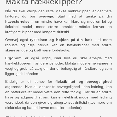
Makita hækkeklipper?
Når du skal vælge den rette Makita hækkeklipper, er der flere
faktorer, du bør overveje. Start med at tænke på din
havestørrelse
– en mindre have kan klare sig med en let og
fleksibel model, mens større områder måske kræver en
kraftigere klipper med længere driftstid.
Overvej også
tykkelsen og højden på din hæk
– til mere
robuste og høje hække kan en hækkeklipper med større
skærelængde og kraft være fordelagtig.
Ergonomi
er også vigtig, især hvis du skal arbejde med
hækkeklipperen i længere perioder. Makita modellerne varierer i
vægt og greb, så vælg en, der er behagelig at håndtere, og som
ligger godt i hånden.
Endelig er dit behov for
fleksibilitet og bevægelighed
afgørende. Hvis du ønsker fri bevægelighed uden ledning, kan
en batteridrevet model være den rette for dig. Har du en større
have og adgang til strøm, kan en elektrisk model med ledning
være ideel, da den giver dig ubegrænset driftstid (læs mere om
elektriske og batteridrevne modeller nedenfor).