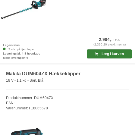
2.994,-
DKK
(2.395,20 ekskl. moms)
Lagerstatus:
3 stk. på fjernlager
Leveringstid: 4-8 hverdage
Læg i kurven
Mere leveringsinfo
Makita DUM604ZX Hækkeklipper
18 V - 1,1 kg - Sort, Blå
Produktnummer: DUM604ZX
EAN:
Varenummer: F18065578