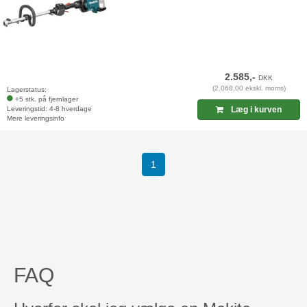
2.585,-
DKK
(2.068,00 ekskl. moms)
Lagerstatus:
+5 stk. på fjernlager
Leveringstid: 4-8 hverdage
Læg i kurven
Mere leveringsinfo
(current)
1
FAQ