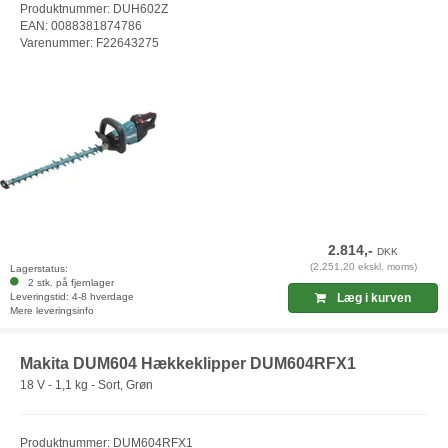
Produktnummer: DUH602Z
EAN: 0088381874786
Varenummer: F22643275
2.814,-
DKK
(2.251,20 ekskl. moms)
Lagerstatus:
2 stk. på fjernlager
Leveringstid: 4-8 hverdage
Læg i kurven
Mere leveringsinfo
Makita DUM604 Hækkeklipper DUM604RFX1
18 V - 1,1 kg - Sort, Grøn
Produktnummer: DUM604RFX1