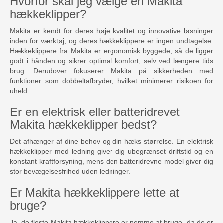
Hvorfor skal jeg vælge en Makita
hækkeklipper?
Makita er kendt for deres høje kvalitet og innovative løsninger
inden for værktøj, og deres hækkeklippere er ingen undtagelse.
Hækkeklippere fra Makita er ergonomisk byggede, så de ligger
godt i hånden og sikrer optimal komfort, selv ved længere tids
brug. Derudover fokuserer Makita på sikkerheden med
funktioner som dobbeltafbryder, hvilket minimerer risikoen for
uheld.
Er en elektrisk eller batteridrevet
Makita hækkeklipper bedst?
Det afhænger af dine behov og din hæks størrelse. En elektrisk
hækkeklipper med ledning giver dig ubegrænset driftstid og en
konstant kraftforsyning, mens den batteridrevne model giver dig
stor bevægelsesfrihed uden ledninger.
Er Makita hækkeklippere lette at
bruge?
Ja, de fleste Makita hækkeklippere er nemme at bruge, da de er