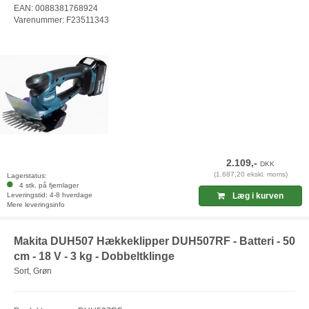
EAN: 0088381768924
Varenummer: F23511343
2.109,-
DKK
(1.687,20 ekskl. moms)
Lagerstatus:
4 stk. på fjernlager
Leveringstid: 4-8 hverdage
Læg i kurven
Mere leveringsinfo
Makita DUH507 Hækkeklipper DUH507RF - Batteri - 50
cm - 18 V - 3 kg - Dobbeltklinge
Sort, Grøn