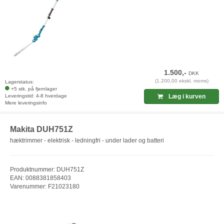
1.500,-
DKK
(1.200,00 ekskl. moms)
Lagerstatus:
+5 stk. på fjernlager
Leveringstid: 4-8 hverdage
Læg i kurven
Mere leveringsinfo
Makita DUH751Z
hæktrimmer - elektrisk - ledningfri - under lader og batteri
Produktnummer: DUH751Z
EAN: 0088381858403
Varenummer: F21023180