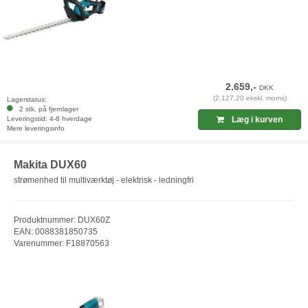
2.659,-
DKK
(2.127,20 ekskl. moms)
Lagerstatus:
2 stk. på fjernlager
Leveringstid: 4-8 hverdage
Læg i kurven
Mere leveringsinfo
Makita DUX60
strømenhed til multiværktøj - elektrisk - ledningfri
Produktnummer: DUX60Z
EAN: 0088381850735
Varenummer: F18870563