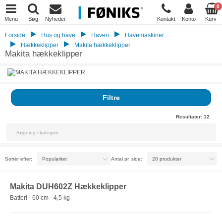
0
Menu
Søg
Nyheder
Kontakt
Konto
Kurv
Forside
Hus og have
Haven
Havemaskiner
Hækkeklipper
Makita hækkeklipper
Makita hækkeklipper
Filtre
Resultater:
12
Sortér efter:
Antal pr. side:
Makita DUH602Z Hækkeklipper
Batteri - 60 cm - 4,5 kg