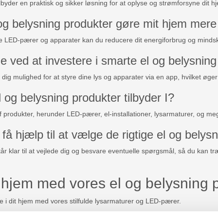
lbyder en praktisk og sikker løsning for at oplyse og strømforsyne dit h
g belysning produkter gøre mit hjem mere 
ve LED-pærer og apparater kan du reducere dit energiforbrug og minds
e ved at investere i smarte el og belysning
dig mulighed for at styre dine lys og apparater via en app, hvilket øg
l og belysning produkter tilbyder I?
 af produkter, herunder LED-pærer, el-installationer, lysarmaturer, og m
få hjælp til at vælge de rigtige el og bely
r klar til at vejlede dig og besvare eventuelle spørgsmål, så du kan træ
 hjem med vores el og belysning 
 i dit hjem med vores stilfulde lysarmaturer og LED-pærer.
 udvalg af smart home løsninger, der gør hverdagen mere bekvem og eff