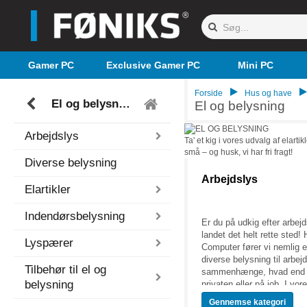
Gamer PC
Exclusive Gamer PC
Mini PC
Forside
Hus og have
El og belysning
El og belysning
Arbejdslys
Ta' et kig i vores udvalg af elart
små – og husk, vi har fri fragt!
Diverse belysning
Arbejdslys
Elartikler
Indendørsbelysning
Er du på udkig efter arbejd
landet det helt rette sted!
Lyspærer
Computer fører vi nemlig et
diverse belysning til arbej
Tilbehør til el og
sammenhænge, hvad end d
belysning
privaten eller på job. I vor
finder du bl.a. projektører
Gennemse
kategori