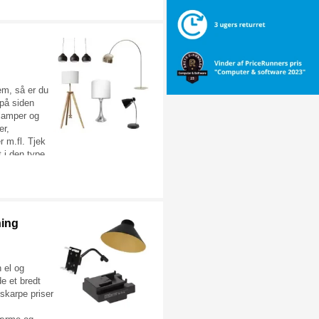
jem, så er du
 på siden
 lamper og
er,
r m.fl. Tjek
t i den type
 hos dig.
ning
n el og
de et bredt
l skarpe priser