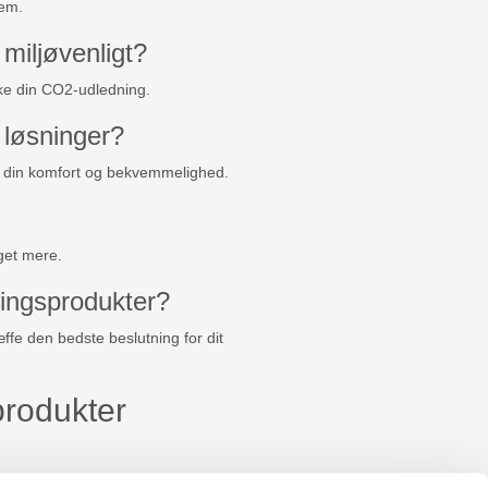
jem.
miljøvenligt?
ke din CO2-udledning.
 løsninger?
er din komfort og bekvemmelighed.
eget mere.
sningsprodukter?
ffe den bedste beslutning for dit
produkter
ektiv.