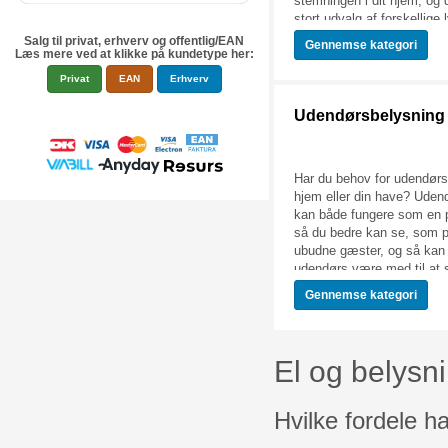
stemningen i dit hjem, og d
stort udvalg af forskellige 
LED-pærer, glødepærer pg
Salg til privat, erhverv og offentlig/EAN
Gennemse
kategori
Læs mere ved at klikke på kundetype her:
lyspærer. Tjek udvalget ud
rette lyspærer til dit hjem!
Privat
EAN
Erhverv
Udendørsbelysning
Har du behov for udendørsb
hjem eller din have? Uden
kan både fungere som en pr
så du bedre kan se, som 
ubudne gæster, og så kan
udendørs være med til at 
hyggelig stemning på og o
Gennemse
kategori
Hos Føniks finder du uden
udendørs lyskæder og andre
huset, haven og indkørsle
f.eks. vores udvalg af Phi
El og belysn
hvor du finder væglamper
bevægelsessensor og ped
Hvilke fordele h