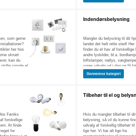
. Se det fulde
Indendørsbelysning
lien, som gerne
Mangler du belysning til dit h
installationer?
landet det helt rette sted! Her
rtikler her hos
finder du et hav af forskellige
erne skruet
andre lyskilder, bl.a. bordlamp
aver, kan du
loftslamper, natlys, væglampe
 skifte simple el
vores udvalg ud i dag og få fa
 tænke dig godt
belysning, du mangler hjemme
Gennemse
kategori
vis du har behov
dine gamle el
id finde billige el
du kan komme
Tilbehør til el og belys
dre godt i gang.
 sortiment, så
Hos Føniks
Hvis du mangler tilbehør til di
f forskellige
belysning, så vil du kunne fin
jem. At finde
udvalg af forskellig tilbehør ti
meget for
lige her. Vi har alt lige fra