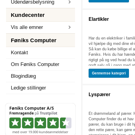
lommelygter og meget mere
Udendørsbelysning
udvalg her!
Kundecenter
Elartikler
Vis alle emner
Har du en elektriker i fami
Føniks Computer
vil hjælpe dig med dine el-
Så kan du købe billige el a
Kontakt
Føniks. Hvis du har hænd
rigtigt på og ved hvad du l
Om Føniks Computer
godt selv gå i gang med at
opgaver. Men du skal altid
Gennemse
kategori
Blogindlæg
om, inden du går i gang. H
for at få udskiftet dele af 
installationer, så kan du alt
Ledige stillinger
artikler på siden her, så 
Lyspærer
godt i gang, eller sætte an
Vi udvider hele tiden vores
hold godt øje med siden.
Et drømmeland af pærer. 
Computer finder du et hav a
pærer, du kan bruge i dit h
den rette pære, kan gøre 