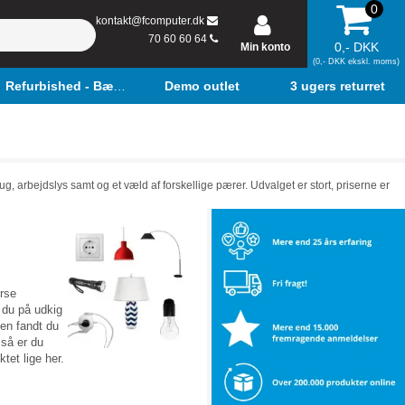
0
kontakt@fcomputer.dk
70 60 60 64
0,- DKK
Min konto
(0,- DKK ekskl. moms)
Refurbished - Bærbar
Demo outlet
3 ugers returret
ug, arbejdslys samt og et væld af forskellige pærer. Udvalget er stort, priserne er
erse
r du på udkig
men fandt du
 så er du
ktet lige her.