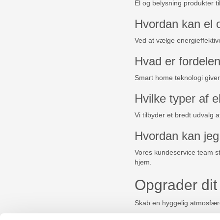
El og belysning produkter ti
Hvordan kan el o
Ved at vælge energieffekti
Hvad er fordelen
Smart home teknologi giver 
Hvilke typer af e
Vi tilbyder et bredt udvalg
Hvordan kan jeg 
Vores kundeservice team stå
hjem.
Opgrader dit
Skab en hyggelig atmosfære
Lad dig inspirere af vores