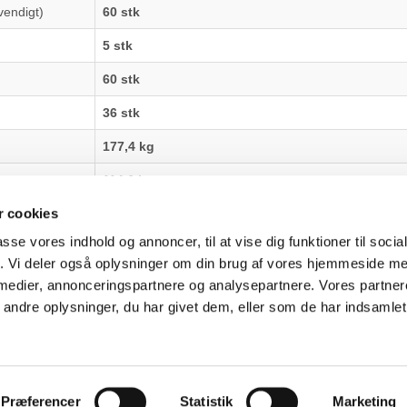
vendigt)
60 stk
5 stk
60 stk
36 stk
177,4 kg
114,6 kg
 cookies
passe vores indhold og annoncer, til at vise dig funktioner til soci
fik. Vi deler også oplysninger om din brug af vores hjemmeside m
uter Aarhus
Generelle henvendelser:
 medier, annonceringspartnere og analysepartnere. Vores partne
637
kontakt@fcomputer.dk
ndre oplysninger, du har givet dem, eller som de har indsamlet 
rken 33B,
8381 Tilst
Service- og reklamationsafdelin
service@fcomputer.dk
Præferencer
Statistik
Marketing