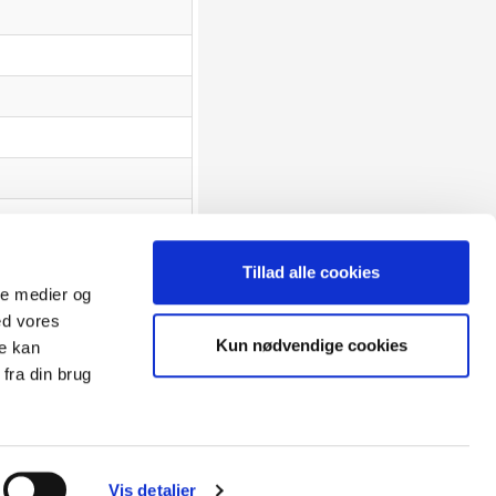
Tillad alle cookies
ale medier og
ed vores
Sitemap
Kun nødvendige cookies
re kan
Blog
Opret reklamation
fra din brug
gen:
Kundecenter
Kontakt
3 ugers returret
Datasikkerhed/Cookies
Fortryd køb
Vis detaljer