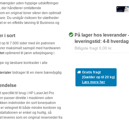
rre mængder uden hyppige udskiftninger.
r, der håndterer omfattende
m en original toner sikrer den optimalt
re. Du undgår risikoen for utætheder
et er en effektiv løsning til Business og
På lager hos leverandør 
r i sort
leveringstid: 4-8 hverda
t op til 7.000 sider med én patronen
Billigste fragt 0,00 kr.
krer maksimalt samspil med hardwaren
tet
optimeret til jævn arbejdsgang i
pe og læsbare kontraster i alle
Gratis fragt
erialer
bidrager til en mere bæredygtig
(Gælder op til 20 kg)
Læs mere her
vendelse
specifikt til brug i HP LaserJet Pro
n passer direkte i maskinen uden
akken indeholder én sort tonerpatron
 velegnet til både mindre kontorer og
tallationen er enkel og hurtig, så
t leveres som en original reservedel fra