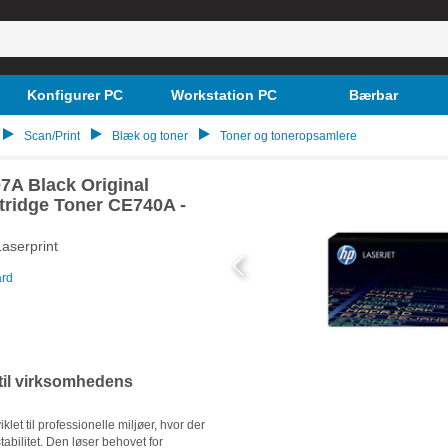
Konfigurer PC
Workstation PC
Bærbar
Scan/Print
Blæk og toner
Toner og toneropsamlere
7A Black Original
tridge Toner CE740A -
Laserprint
ard
t til virksomhedens
et til professionelle miljøer, hvor der
abilitet. Den løser behovet for