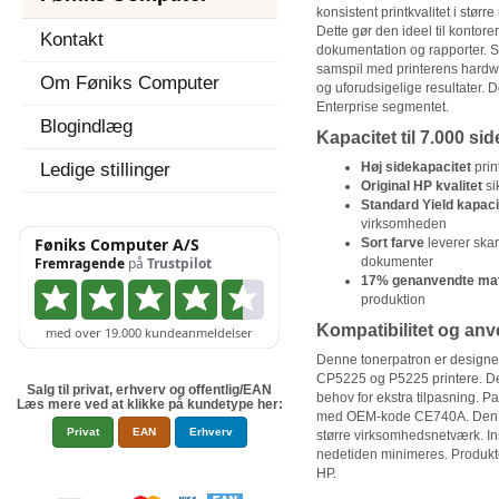
konsistent printkvalitet i stø
Dette gør den ideel til kontore
Kontakt
dokumentation og rapporter. So
samspil med printerens hardwa
Om Føniks Computer
og uforudsigelige resultater. D
Enterprise segmentet.
Blogindlæg
Kapacitet til 7.000 side
Ledige stillinger
Høj sidekapacitet
prin
Original HP kvalitet
si
Standard Yield kapaci
virksomheden
Sort farve
leverer skar
dokumenter
17% genanvendte mat
produktion
Kompatibilitet og an
Denne tonerpatron er designet 
CP5225 og P5225 printere. De
Salg til privat, erhverv og offentlig/EAN
behov for ekstra tilpasning. P
Læs mere ved at klikke på kundetype her:
med OEM-kode CE740A. Den er
Privat
EAN
Erhverv
større virksomhedsnetværk. Ins
nedetiden minimeres. Produkte
HP.