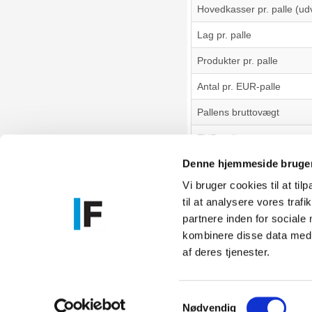
Hovedkasser pr. palle (ud
Lag pr. palle
Produkter pr. palle
Antal pr. EUR-palle
Pallens bruttovægt
EUR-palle vægt
Denne hjemmeside bruger
Vi bruger cookies til at til
til at analysere vores tra
Føniks Comp
partnere inden for sociale
CVR.: 26208
kombinere disse data med a
Anelystpa
af deres tjenester.
Samtykkevalg
Nødvendig