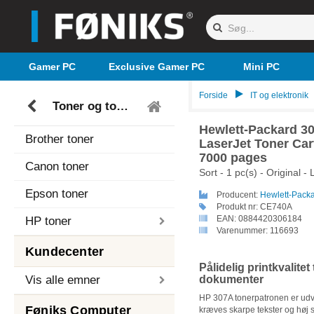
Gamer PC
Exclusive Gamer PC
Mini PC
Forside
IT og elektronik
Toner og toneropsamlere
Hewlett-Packard 30
Brother toner
LaserJet Toner Car
7000 pages
Canon toner
Sort - 1 pc(s) - Original - 
Epson toner
Producent:
Hewlett-Pack
Produkt nr:
CE740A
EAN:
0884420306184
HP toner
Varenummer:
116693
Kundecenter
Pålidelig printkvalite
Vis alle emner
dokumenter
HP 307A tonerpatronen er udvikl
Føniks Computer
kræves skarpe tekster og høj st