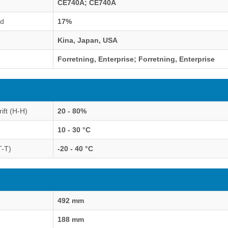
CE740A; CE740A
ld
17%
Kina, Japan, USA
Forretning, Enterprise; Forretning, Enterprise
rift (H-H)
20 - 80%
10 - 30 °C
T-T)
-20 - 40 °C
492 mm
188 mm