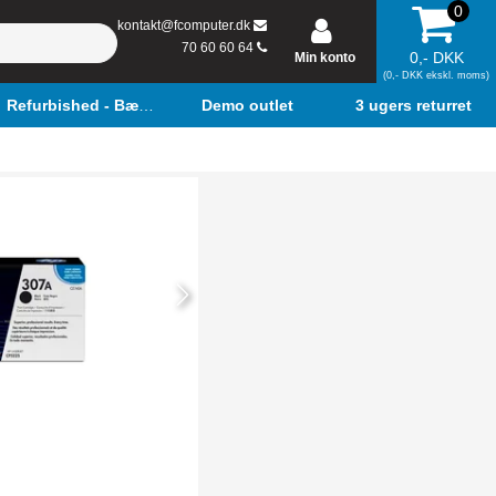
0
kontakt@fcomputer.dk
70 60 60 64
0,- DKK
Min konto
(0,- DKK ekskl. moms)
Refurbished - Bærbar
Demo outlet
3 ugers returret