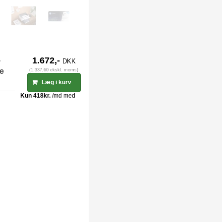
-
1.672,-
DKK
ge
(1.337,60 ekskl. moms)
Læg i kurv