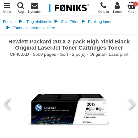
0
Menu
Søg
Nyheder
Kontakt
Konto
Kurv
Forside
IT og elektronik
Scan/Print
Blæk og toner
Toner og toneropsamlere
Hewlett-Packard 201X 2-pack High Yield Black
Original LaserJet Toner Cartridges Toner
CF400XD - 5600 pages - Sort - 2 pc(s) - Original - Laserprint