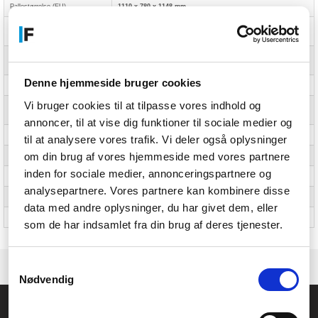
Pallestørrelse (EU)
1110 x 780 x 1148 mm
Maksimalt antal stabelbare
40 stk
kasser
Hovedkasser pr. pallelag
13 stk
(udvendigt)
Denne hjemmeside bruger cookies
Yderkasser pr. pallelag (EU)
11 stk
Vi bruger cookies til at tilpasse vores indhold og
Hovedkasser pr. palle
130 stk
(udvendigt)
annoncer, til at vise dig funktioner til sociale medier og
Lag pr. palle
10 stk
til at analysere vores trafik. Vi deler også oplysninger
om din brug af vores hjemmeside med vores partnere
Produkter pr. palle
130 stk
inden for sociale medier, annonceringspartnere og
Antal pr. EUR-palle
99 stk
analysepartnere. Vores partnere kan kombinere disse
Pallens bruttovægt
220,7 kg
data med andre oplysninger, du har givet dem, eller
EUR-palle vægt
173 kg
som de har indsamlet fra din brug af deres tjenester.
Samtykkevalg
Nødvendig
Føniks Computer Aarhus