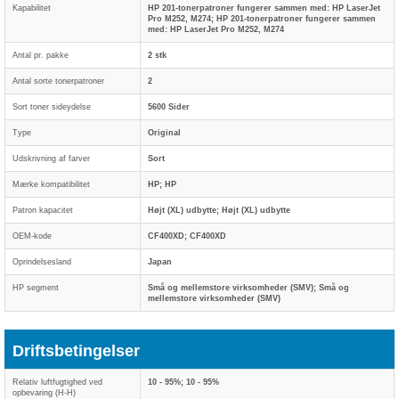
Kapabilitet
HP 201-tonerpatroner fungerer sammen med: HP LaserJet
Pro M252, M274; HP 201-tonerpatroner fungerer sammen
med: HP LaserJet Pro M252, M274
Antal pr. pakke
2 stk
Antal sorte tonerpatroner
2
Sort toner sideydelse
5600 Sider
Type
Original
Udskrivning af farver
Sort
Mærke kompatibilitet
HP; HP
Patron kapacitet
Højt (XL) udbytte; Højt (XL) udbytte
OEM-kode
CF400XD; CF400XD
Oprindelsesland
Japan
HP segment
Små og mellemstore virksomheder (SMV); Små og
mellemstore virksomheder (SMV)
Driftsbetingelser
Relativ luftfugtighed ved
10 - 95%; 10 - 95%
opbevaring (H-H)