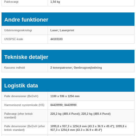
Pakkevægt
1,54 kg
Andre funktioner
Udskrivningsteknologi
Laser; Laserprint
UNSPSC-kode
44103103
Tekniske detaljer
Kassens indhold
2 tonerpatroner; Genbrugsvejledning
Logistik data
Palle dimensioner (BxDxH)
1100 x 936 x 1254 mm
Harmoniseret systemkode (HS)
84439990; 84439990
Pallevægt (efter britisk
220,2 kg (485.4 Pund); 220,2 kg (485.4 Pund)
standard)
Palle dimensioner (BxDxH (efter
1099,8 x 937,3 x 1254,8 mm (43.3 x 36.9 x 49.4"); 1099,8 x
britisk standard)
937,3 x 1254,8 mm (43.3 x 36.9 x 49.4")