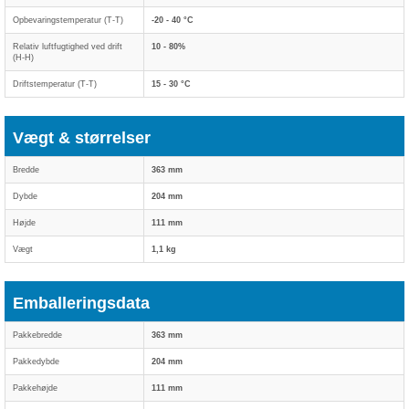
Opbevaringstemperatur (T-T)
-20 - 40 °C
Relativ luftfugtighed ved drift
10 - 80%
(H-H)
Driftstemperatur (T-T)
15 - 30 °C
Vægt & størrelser
Bredde
363 mm
Dybde
204 mm
Højde
111 mm
Vægt
1,1 kg
Emballeringsdata
Pakkebredde
363 mm
Pakkedybde
204 mm
Pakkehøjde
111 mm