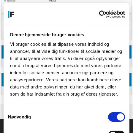
Materiale
Plast
Produktfarve
Blå
Format
A4
Stabelbar
Ja
Denne hjemmeside bruger cookies
Antal rum
Ja
Vi bruger cookies til at tilpasse vores indhold og
annoncer, til at vise dig funktioner til sociale medier og
Emballage indhold
til at analysere vores trafik. Vi deler også oplysninger
Antal pr. pakke
Ja
om din brug af vores hjemmeside med vores partnere
inden for sociale medier, annonceringspartnere og
analysepartnere. Vores partnere kan kombinere disse
Andre funktioner
data med andre oplysninger, du har givet dem, eller
Oprindelsesland
Tyskland
som de har indsamlet fra din brug af deres tjenester.
Samtykkevalg
Nødvendig
Føniks Computer Aarhus