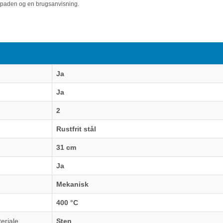
spaden og en brugsanvisning.
Ja
Ja
2
Rustfrit stål
31 cm
Ja
Mekanisk
400 °C
eriale
Sten