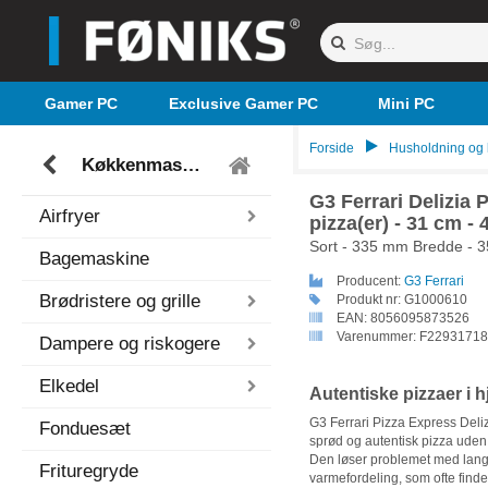
Gamer PC
Exclusive Gamer PC
Mini PC
Forside
Husholdning og
Køkkenmaskiner
G3 Ferrari Delizia 
Airfryer
pizza(er) - 31 cm -
Sort - 335 mm Bredde -
Bagemaskine
Producent:
G3 Ferrari
Brødristere og grille
Produkt nr:
G1000610
EAN:
8056095873526
Varenummer:
F22931718
Dampere og riskogere
Elkedel
Autentiske pizzaer i 
G3 Ferrari Pizza Express Delizi
Fonduesæt
sprød og autentisk pizza uden a
Den løser problemet med lan
Frituregryde
varmefordeling, som ofte finde