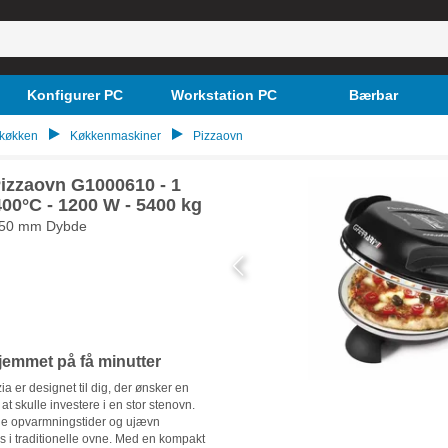
Konfigurer PC
Workstation PC
Bærbar
 køkken
Køkkenmaskiner
Pizzaovn
Pizzaovn G1000610 - 1
 400°C - 1200 W - 5400 kg
 350 mm Dybde
hjemmet på få minutter
a er designet til dig, der ønsker en
t skulle investere i en stor stenovn.
ge opvarmningstider og ujævn
s i traditionelle ovne. Med en kompakt