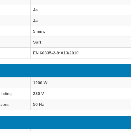
Ja
Ja
5 min.
Sort
EN 60335-2-9:A13/2010
1200 W
ænding
230 V
kvens
50 Hz