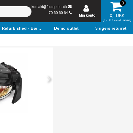
0
kontakt@fcomputer.dk
70 60 60 64
0,- DKK
Min konto
(0,- DKK ekskl. moms)
Refurbished - Bærbar
Demo outlet
3 ugers returret