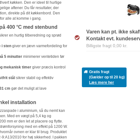
thvert køkken. Den er ideel til hurtige
elige aftener. Du får resultater, der
tion, direkte på dit køkkenbord. Den
for alle at komme i gang.
 på 400 °C med stenbund
Varen kan pt. ikke skaf
ikrer en hurtig tilberedning og sprød
Kontakt evt. kundeservi
Billigste fragt 0,00 kr.
 i sten
giver en jævn varmefordeling for
å 5 minutter
minimerer ventetiden før
og mekanisk timer
giver præcis kontrol
Gratis fragt
(Gælder op til 20 kg)
frit stål
sikrer stabil og effektiv
Læs mere her
l 31 cm
gør det muligt at lave
nkel installation
zzaspade i aluminium, så du nemt kan
ovnen. Med en vægt på 5,4 kg og
0 mm er den let at placere og flytte.
strømforsyning med en effekt på 1200 W.
 hvornår ovnen er klar til brug. Produktet
-2-9:A13/2010 for høj sikkerhed. I pakken