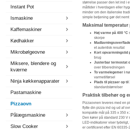
størrelse passer den let ind i e
Instant Pot
måltider i hverdagen eller hygg
minder om den italienske tradi
simple betjening gør det nemt 
Ismaskine
Maksimal temperatur
Kaffemaskiner
Høj varme på 400 °C
s
skorpe
Kødhakker
Madlavningsoverflade
et autentisk resultat
Mikrobølgeovne
Kort opvarmningstid p
brug
Justerbar termostat 
Miksere, blendere og
over tilberedningen
kværne
To varmelegemer i rust
varmetilførsel
Ninja køkkenapparater
Plads til pizzaer op ti
standardstørrelser
Pastamaskine
Praktisk tilbehør og e
Pizzaovnen leveres med en pi
Pizzaovn
flytte din pizza ind og ud af 
kompakte mål på 335 x 350 x 20
Pålægsmaskine
Den kører på standard 230 V 
LED-indikatorer viser tydeligt,
Slow Cooker
er certificeret efter EN 60335