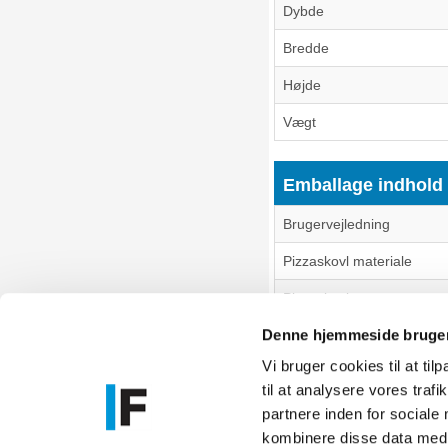
Dybde
Bredde
Højde
Vægt
Emballage indhold
Brugervejledning
Pizzaskovl materiale
Pizzaskovl
Denne hjemmeside bruger
Vi bruger cookies til at til
til at analysere vores tra
Føniks Comp
partnere inden for sociale
CVR.: 26208
kombinere disse data med a