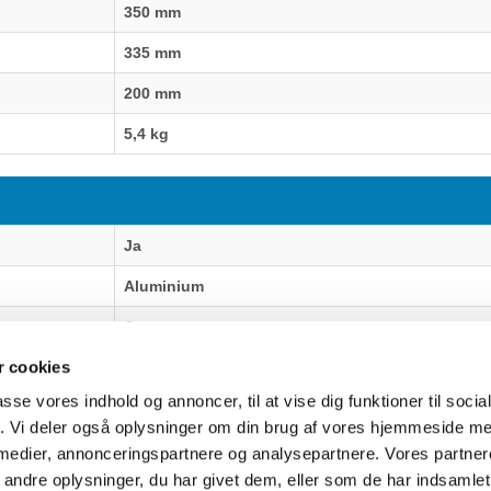
350 mm
335 mm
200 mm
5,4 kg
Ja
Aluminium
Ja
 cookies
passe vores indhold og annoncer, til at vise dig funktioner til soci
fik. Vi deler også oplysninger om din brug af vores hjemmeside m
uter Aarhus
Generelle henvendelser:
 medier, annonceringspartnere og analysepartnere. Vores partne
637
kontakt@fcomputer.dk
ndre oplysninger, du har givet dem, eller som de har indsamlet 