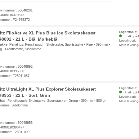
uktnummer: 50046201
 4008110370873
nummer: F24765372
Lagerstatus:
litz FiloActive XL Plus Blue Ice Skoletaskesæt
3 stk. på f
48892 - 21 L - Blå, Mørkeblå
Leveringstid:
kke, Penalhus, Pencil pouch, Skoletaske, Sportstaske - Pige - 390 mm -
Mere levering
g - Frontlomme, Sidelomme
uktnummer: 50048892
 4008110396330
nummer: F25011087
Lagerstatus:
litz UltraLight XL Plus Explorer Skoletaskesæt
2 stk. på f
8953 - 22 L - Sort, Grøn
Leveringstid:
hus, Pencil pouch, Skoletaske, Sportstaske - Dreng - 390 mm - 800 g -
Mere levering
tlomme, Sidelomme
uktnummer: 50048953
 4008110396477
nummer: F25011099