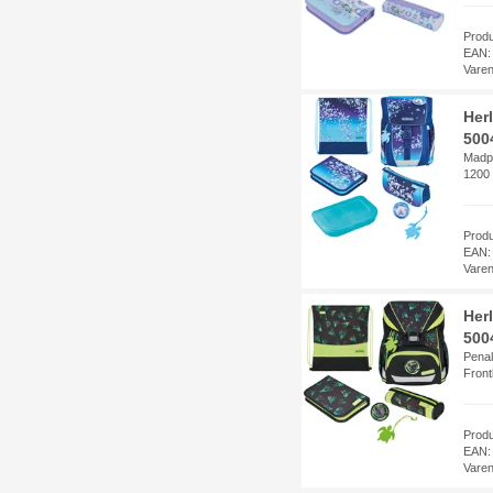
Prod
EAN:
Vare
Her
500
Madpa
1200 
Prod
EAN:
Vare
Her
5004
Penal
Fron
Prod
EAN:
Vare