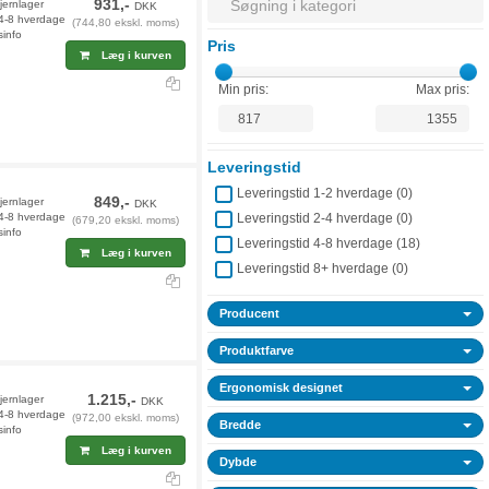
931,-
jernlager
DKK
 4-8 hverdage
(744,80 ekskl. moms)
sinfo
Pris
Læg i kurven
Min pris:
Max pris:
Leveringstid
Leveringstid 1-2 hverdage (
0
)
849,-
jernlager
DKK
 4-8 hverdage
Leveringstid 2-4 hverdage (
0
)
(679,20 ekskl. moms)
sinfo
Leveringstid 4-8 hverdage (
18
)
Læg i kurven
Leveringstid 8+ hverdage (
0
)
Producent
Produktfarve
Ergonomisk designet
1.215,-
jernlager
DKK
 4-8 hverdage
(972,00 ekskl. moms)
Bredde
sinfo
Læg i kurven
Dybde