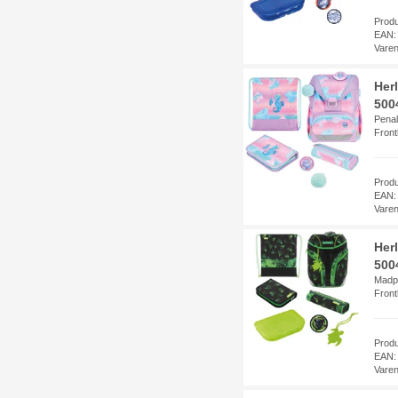
Prod
EAN:
Vare
Her
500
Penal
Fron
Prod
EAN:
Vare
Her
5004
Madpa
Fron
Prod
EAN:
Vare