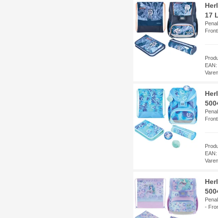
Her
17 
Penal
Fron
Prod
EAN:
Vare
Her
5004
Penal
Fron
Prod
EAN:
Vare
Her
500
Penal
- Fro