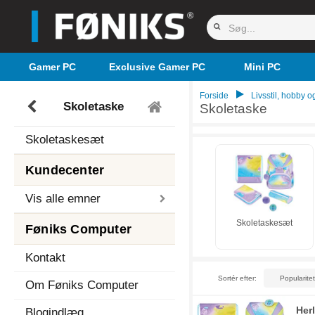
Gamer PC
Exclusive Gamer PC
Mini PC
Forside
Livsstil, hobby og
Skoletaske
Skoletaske
Skoletaskesæt
Kundecenter
Vis alle emner
Skoletaskesæt
Føniks Computer
Kontakt
Sortér efter:
Om Føniks Computer
Her
Blogindlæg