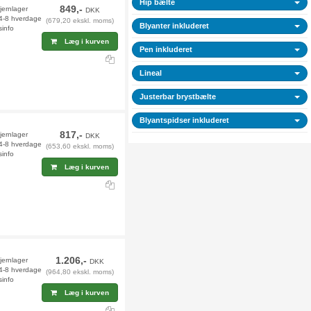
Hip bælte
849,-
jernlager
DKK
 4-8 hverdage
(679,20 ekskl. moms)
Blyanter inkluderet
sinfo
Læg i kurven
Pen inkluderet
Lineal
Justerbar brystbælte
Blyantspidser inkluderet
817,-
jernlager
DKK
 4-8 hverdage
(653,60 ekskl. moms)
sinfo
Læg i kurven
1.206,-
jernlager
DKK
 4-8 hverdage
(964,80 ekskl. moms)
sinfo
Læg i kurven