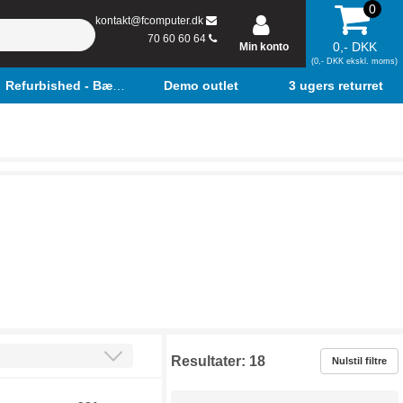
0
kontakt@fcomputer.dk
70 60 60 64
0,- DKK
Min konto
(0,- DKK ekskl. moms)
Refurbished - Bærbar
Demo outlet
3 ugers returret
Resultater:
18
Nulstil filtre