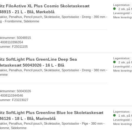
Lagerstatus:
litz FiloActive XL Plus Cosmic Skoletaskesæt
2 stk. på f
48915 - 21 L - Blå, Mørkeblå
Leveringstid:
kke, Penalhus, Pencil pouch, Skoletaske, Sportstaske - Dreng - 390 mm -
Mere levering
g - Frontlomme, Sidelomme
uktnummer: 50048915
 4008110396354
nummer: F25011105
Lagerstatus:
litz SoftLight Plus GreenLine Deep Sea
2 stk. på f
letaskesæt 50043026 - 16 L - Blå
Leveringstid:
kke, Penalhus, Pencil pouch, Skoletaske, Sportstaske - Dreng - 380 mm -
Mere levering
lomme
uktnummer: 50043026
 4008110344546
nummer: F23223027
Lagerstatus:
litz SoftLight Plus Greenline Blue Ice Skoletaskesæt
1 stk. på f
6126 - 18 L - Blå, Marineblå
Leveringstid:
kke, Penalhus, Pencil pouch, Skoletaske, Sportstaske - Pige - 380 mm -
Mere levering
tlomme, Sidelomme