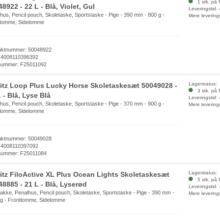
1 stk. på f
8922 - 22 L - Blå, Violet, Gul
Leveringstid:
hus, Pencil pouch, Skoletaske, Sportstaske - Pige - 390 mm - 800 g -
Mere levering
tlomme, Sidelomme
uktnummer: 50048922
 4008110396392
nummer: F25011092
Lagerstatus:
litz Loop Plus Lucky Horse Skoletaskesæt 50049028 -
3 stk. på f
 - Blå, Lyse Blå
Leveringstid:
hus, Pencil pouch, Skoletaske, Sportstaske - Pige - 370 mm - 900 g -
Mere levering
tlomme, Sidelomme
uktnummer: 50049028
 4008110397092
nummer: F25011084
Lagerstatus:
litz FiloActive XL Plus Ocean Lights Skoletaskesæt
5 stk. på f
48885 - 21 L - Blå, Lyserød
Leveringstid:
kke, Penalhus, Pencil pouch, Skoletaske, Sportstaske - Pige - 390 mm -
Mere levering
g - Frontlomme, Sidelomme