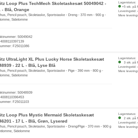
Lagerstatus:
litz Loop Plus TechMech Skoletaskesæt 50049042 -
+5 stk. på 
L - Blå, Orange
Leveringstid:
hus, Pencil pouch, Skoletaske, Sportstaske - Dreng - 370 mm - 900 g -
Mere levering
tlomme, Sidelomme
uktnummer: 50049042
 4008110397139
nummer: F25011086
Lagerstatus:
litz UltraLight XL Plus Lucky Horse Skoletaskesæt
3 stk. på f
8939 - 22 L - Blå, Lyse Blå
Leveringstid:
hus, Pencil pouch, Skoletaske, Sportstaske - Pige - 390 mm - 800 g -
Mere levering
tlomme, Sidelomme
uktnummer: 50048939
 4008110396453
nummer: F25011103
Lagerstatus:
litz Loop Plus Mystic Mermaid Skoletaskesæt
2 stk. på f
46201 - 17 L - Blå, Grøn, Lyserød
Leveringstid:
hus, Pencil pouch, Skoletaske, Sportstaske - Dreng/Pige - 370 mm - 900 g
Mere levering
ntlomme, Sidelomme