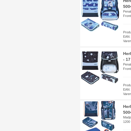
Her
500
Penal
Fron
Prod
EAN:
Vare
Her
- 17
Penal
Fron
Prod
EAN:
Vare
Her
500
Madpa
1200 