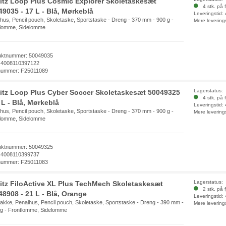
litz Loop Plus Cosmic Explorer Skoletaskesæt
4 stk. på f
49035 - 17 L - Blå, Mørkeblå
Leveringstid:
hus, Pencil pouch, Skoletaske, Sportstaske - Dreng - 370 mm - 900 g -
Mere levering
tlomme, Sidelomme
uktnummer: 50049035
 4008110397122
nummer: F25011089
Lagerstatus:
litz Loop Plus Cyber Soccer Skoletaskesæt 50049325
4 stk. på f
 L - Blå, Mørkeblå
Leveringstid:
hus, Pencil pouch, Skoletaske, Sportstaske - Dreng - 370 mm - 900 g -
Mere levering
tlomme, Sidelomme
uktnummer: 50049325
 4008110399737
nummer: F25011083
Lagerstatus:
litz FiloActive XL Plus TechMech Skoletaskesæt
2 stk. på f
48908 - 21 L - Blå, Orange
Leveringstid:
kke, Penalhus, Pencil pouch, Skoletaske, Sportstaske - Dreng - 390 mm -
Mere levering
g - Frontlomme, Sidelomme