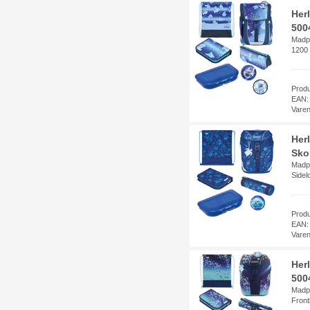
Her
500
Madpa
1200 
Prod
EAN:
Vare
Her
Sko
Madpa
Side
Prod
EAN:
Vare
Her
5004
Madpa
Fron