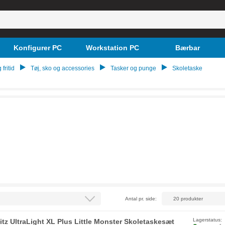
Konfigurer PC
Workstation PC
Bærbar
 fritid
Tøj, sko og accessories
Tasker og punge
Skoletaske
Antal pr. side:
Lagerstatus:
litz UltraLight XL Plus Little Monster Skoletaskesæt