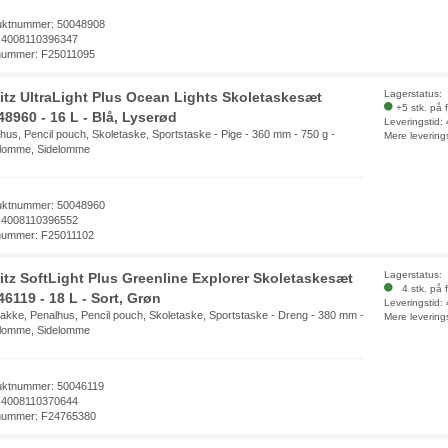
uktnummer: 50048908
 4008110396347
nummer: F25011095
Lagerstatus:
litz UltraLight Plus Ocean Lights Skoletaskesæt
+5 stk. på 
48960 - 16 L - Blå, Lyserød
Leveringstid:
hus, Pencil pouch, Skoletaske, Sportstaske - Pige - 360 mm - 750 g -
Mere levering
tlomme, Sidelomme
uktnummer: 50048960
 4008110396552
nummer: F25011102
Lagerstatus:
litz SoftLight Plus Greenline Explorer Skoletaskesæt
4 stk. på f
6119 - 18 L - Sort, Grøn
Leveringstid:
kke, Penalhus, Pencil pouch, Skoletaske, Sportstaske - Dreng - 380 mm -
Mere levering
tlomme, Sidelomme
uktnummer: 50046119
 4008110370644
nummer: F24765380