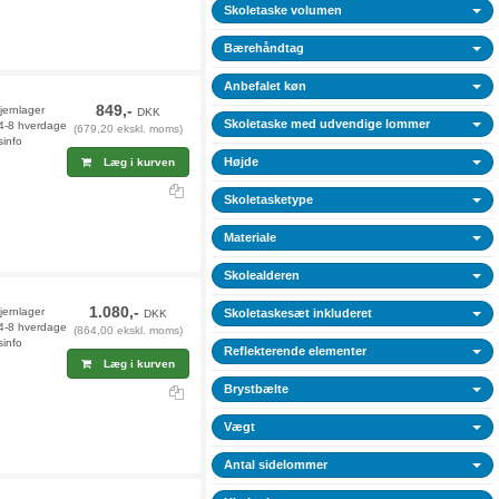
Skoletaske volumen
Bærehåndtag
Anbefalet køn
849,-
jernlager
DKK
Skoletaske med udvendige lommer
 4-8 hverdage
(679,20 ekskl. moms)
sinfo
Højde
Læg i kurven
Skoletasketype
Materiale
Skolealderen
1.080,-
jernlager
Skoletaskesæt inkluderet
DKK
 4-8 hverdage
(864,00 ekskl. moms)
sinfo
Reflekterende elementer
Læg i kurven
Brystbælte
Vægt
Antal sidelommer