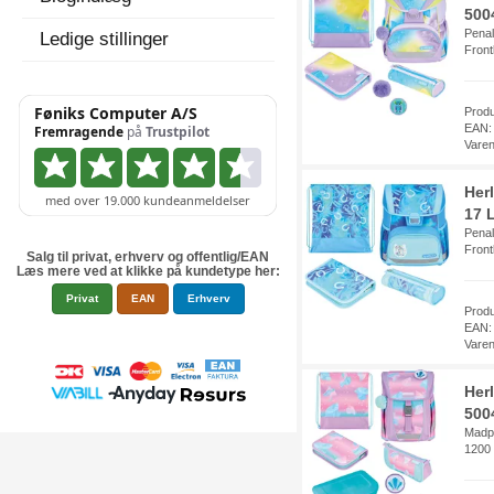
5004
Penal
Ledige stillinger
Fron
Prod
EAN:
Vare
Her
17 L
Penal
Fron
Salg til privat, erhverv og offentlig/EAN
Læs mere ved at klikke på kundetype her:
Privat
EAN
Erhverv
Prod
EAN:
Vare
Her
500
Madpa
1200 