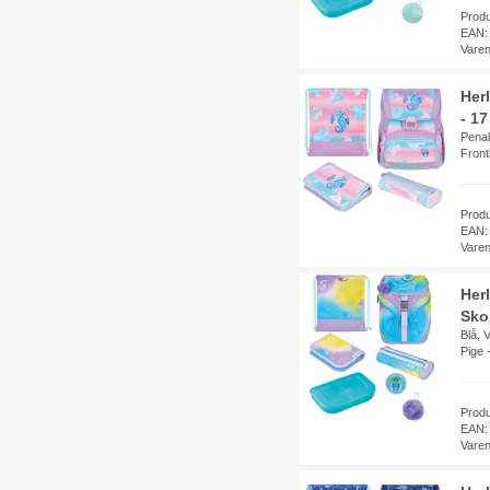
Prod
EAN:
Vare
Her
- 17
Penal
Fron
Prod
EAN:
Vare
Her
Sko
Blå, 
Pige 
Prod
EAN:
Vare