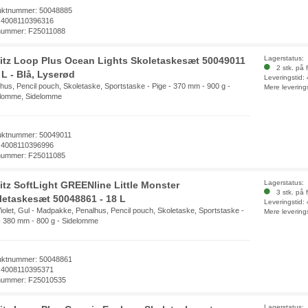
uktnummer: 50048885
 4008110396316
nummer: F25011088
Lagerstatus:
litz Loop Plus Ocean Lights Skoletaskesæt 50049011
2 stk. på f
 L - Blå, Lyserød
Leveringstid:
hus, Pencil pouch, Skoletaske, Sportstaske - Pige - 370 mm - 900 g -
Mere levering
tlomme, Sidelomme
uktnummer: 50049011
 4008110396996
nummer: F25011085
Lagerstatus:
litz SoftLight GREENline Little Monster
3 stk. på f
letaskesæt 50048861 - 18 L
Leveringstid:
Violet, Gul - Madpakke, Penalhus, Pencil pouch, Skoletaske, Sportstaske -
Mere levering
- 380 mm - 800 g - Sidelomme
uktnummer: 50048861
 4008110395371
nummer: F25010535
Lagerstatus: