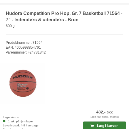
Hudora Competition Pro Hop, Gr. 7 Basketball 71564 -
7" - Indendørs & udendørs - Brun
600 g
Produktnummer: 71564
EAN: 4005998854761
Varenummer: F24781842
482,-
DKK
(385,60 ekskl. moms)
Lagerstatus:
1 stk. på fjernlager
Leveringstid: 4-8 hverdage
Læg i kurven