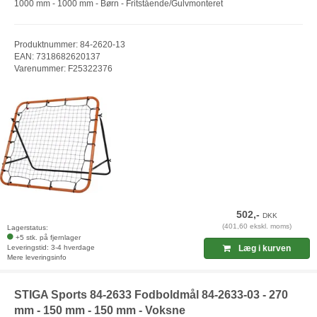
1000 mm - 1000 mm - Børn - Fritstående/Gulvmonteret
Produktnummer: 84-2620-13
EAN: 7318682620137
Varenummer: F25322376
502,-
DKK
(401,60 ekskl. moms)
Lagerstatus:
+5 stk. på fjernlager
Leveringstid: 3-4 hverdage
Læg i kurven
Mere leveringsinfo
STIGA Sports 84-2633 Fodboldmål 84-2633-03 - 270
mm - 150 mm - 150 mm - Voksne