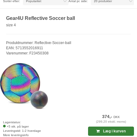
Sortér efter:
Antal pr. side:
Gear4U Reflective Soccer ball
size 4
Produktnummer: Reflective-Soccer-ball
EAN: 5713552016911
Varenummer: F23450308
374,-
DKK
(299,20 ekskl. moms)
Lagerstatus:
+5 stk. på lager
Leveringstid: 1-2 hverdage
Læg i kurven
Mere leveringsinfo