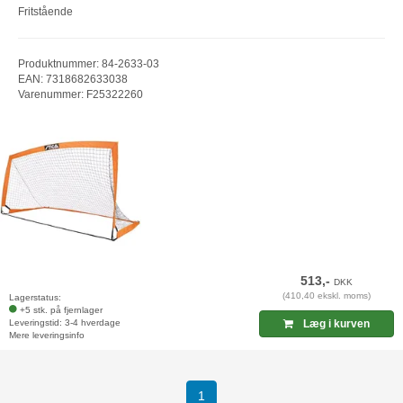
Fritstående
Produktnummer: 84-2633-03
EAN: 7318682633038
Varenummer: F25322260
513,-
DKK
(410,40 ekskl. moms)
Lagerstatus:
+5 stk. på fjernlager
Leveringstid: 3-4 hverdage
Læg i kurven
Mere leveringsinfo
(current)
1