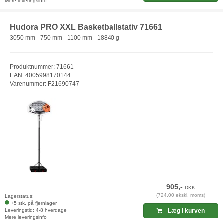
Mere leveringsinfo
Hudora PRO XXL Basketballstativ 71661
3050 mm - 750 mm - 1100 mm - 18840 g
Produktnummer: 71661
EAN: 4005998170144
Varenummer: F21690747
905,-
DKK
(724,00 ekskl. moms)
Lagerstatus:
+5 stk. på fjernlager
Leveringstid: 4-8 hverdage
Læg i kurven
Mere leveringsinfo