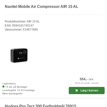
Navitel Mobile Air Compressor AIR 15 AL
Produktnummer: AIR 15 AL
EAN: 8594181745147
Varenummer: F24677895
554,-
DKK
(443,20 ekskl. moms)
Lagerstatus:
+5 stk. på fjernlager
Leveringstid: 12-13 hverdage
Læg i kurven
Mere leveringsinfo
Hudora Pro Tect 300 Fodboldmål 76915