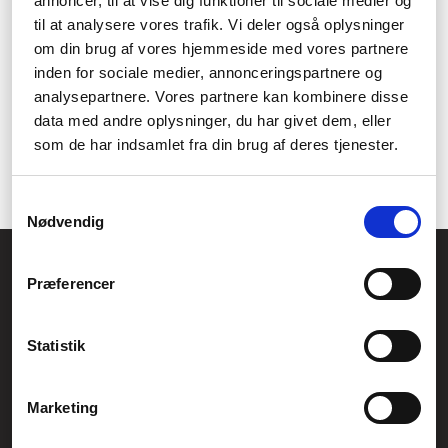
annoncer, til at vise dig funktioner til sociale medier og
Måske træner du et hold i
volleyball
eller har ønske om at være
til at analysere vores trafik. Vi deler også oplysninger
mere aktiv inden for sporten. Hvorfor du også finder spændende
om din brug af vores hjemmeside med vores partnere
ustyr til både trænere og spillere inden for denne holdsport. Vi
inden for sociale medier, annonceringspartnere og
har udstyr til vedligeholdelse af bolden, så den altid har den
rette facon og luft, samtidig med at vi har udstyr til at forbedre
analysepartnere. Vores partnere kan kombinere disse
træningen med.
data med andre oplysninger, du har givet dem, eller
som de har indsamlet fra din brug af deres tjenester.
Køb udstyr til holdsport online hos Føniks, uanset hvilken sport
du er en del af, til altid fantastiske priser og med fri fragt.
Samtykkevalg
Nødvendig
Føniks Computer Aarhus
Præferencer
CVR.: 26208637
Anelystparken 33B,
8381 Tilst
Generelle henvendelser:
Statistik
kontakt@fcomputer.dk
Service- og reklamationsafdelingen:
Marketing
service@fcomputer.dk