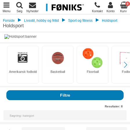
0
Menu
Søg
Nyheder
Kontakt
Konto
Kurv
Forside
Livsstil, hobby og fritid
Sport og fitness
Holdsport
Holdsport
Amerikansk fodbold
Basketball
Floorball
Fodbo
Filtre
Resultater:
8