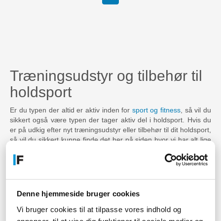
Træningsudstyr og tilbehør til
holdsport
Er du typen der altid er aktiv inden for
sport og fitness
, så vil du
sikkert også være typen der tager aktiv del i holdsport. Hvis du
er på udkig efter nyt træningsudstyr eller tilbehør til dit holdsport,
så vil du sikkert kunne finde det her på siden hvor vi har alt lige
fra amerikansk fodbold til volleyball.
Du finder lidt af hvert inden for udstyr beregnet til forskellige
holdsport, med forkus på sports og træningsudstyr til både
professionelle og hobby entusiaster. Vi har noget for enhver,
Denne hjemmeside bruger cookies
uanset om du er interesseret i at blive bedre til
amerikansk
fodbold
ved hjælp af ekstra træningsudstyr der kan styrke dine
Vi bruger cookies til at tilpasse vores indhold og
koordinationsevner og præcisionsevner.