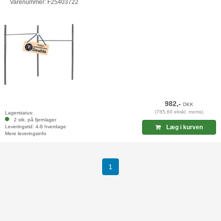
Varenummer: F25403722
982,-
DKK
(785,60 ekskl. moms)
Lagerstatus:
2 stk. på fjernlager
Leveringstid: 4-8 hverdage
Læg i kurven
Mere leveringsinfo
(current)
1