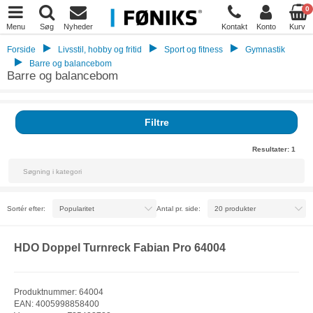
0
Menu
Søg
Nyheder
Kontakt
Konto
Kurv
Forside
Livsstil, hobby og fritid
Sport og fitness
Gymnastik
Barre og balancebom
Barre og balancebom
Filtre
Resultater:
1
Sortér efter:
Antal pr. side:
HDO Doppel Turnreck Fabian Pro 64004
Produktnummer: 64004
EAN: 4005998858400