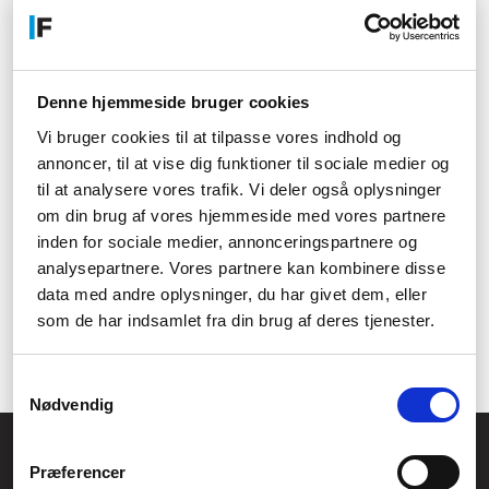
Øv ballet derhjemme med en
barre og balancebom
Drømmer du om at øve ballet derhjemme? Med vores barre og
Denne hjemmeside bruger cookies
balancebom kan du forbedre din teknik, styrke og
kropsbevidsthed. Skab din egen balletstue og tag din træning til
Vi bruger cookies til at tilpasse vores indhold og
det næste niveau.
annoncer, til at vise dig funktioner til sociale medier og
til at analysere vores trafik. Vi deler også oplysninger
Forbedr din balance og styrke
om din brug af vores hjemmeside med vores partnere
med en barre og balancebom
inden for sociale medier, annonceringspartnere og
analysepartnere. Vores partnere kan kombinere disse
Udfordr din balance og styrke med vores barre og balancebom.
data med andre oplysninger, du har givet dem, eller
Træn dine muskler og din kropsstabilitet på en sjov og effektiv
som de har indsamlet fra din brug af deres tjenester.
måde. Opnå dine træningsmål og bliv den bedste version af dig
selv med vores stænger.
Samtykkevalg
Nødvendig
Føniks Computer Aarhus
Præferencer
CVR.: 26208637