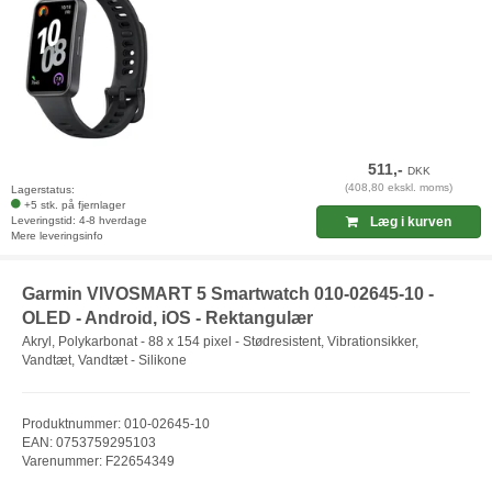
511,-
DKK
(408,80 ekskl. moms)
Lagerstatus:
+5 stk. på fjernlager
Leveringstid: 4-8 hverdage
Læg i kurven
Mere leveringsinfo
Garmin VIVOSMART 5 Smartwatch 010-02645-10 -
OLED - Android, iOS - Rektangulær
Akryl, Polykarbonat - 88 x 154 pixel - Stødresistent, Vibrationsikker,
Vandtæt, Vandtæt - Silikone
Produktnummer: 010-02645-10
EAN: 0753759295103
Varenummer: F22654349