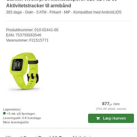
Aktivitetstracker til armbånd
365 dage - Grøn - 5 ATM - Firkant - MIP - Kompatibel med Android,iOS
Produktnummer: 010-02441-00
EAN: 753759263546
Varenummer: F21515771
877,-
DKK
(701,60 ekskl. moms)
Lagerstatus:
+5 stk. på fjernlager
Leveringstid: 4-8 hverdage
Læg i kurven
Mere leveringsinfo