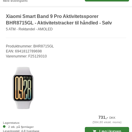
Mere leveringsinfo
Xiaomi Smart Band 9 Pro Aktivitetssporer
BHR8715GL - Aktivitetstracker til håndled - Sølv
5 ATM - Rektandel - AMOLED
Produktnummer: BHR8715GL
EAN: 6941812789698
Varenummer: F25129310
731,-
DKK
(584,80 ekskl. moms)
Lagerstatus:
2 stk. på fjernlager
Leveringstid: 4-8 hverdage
Læg i kurven