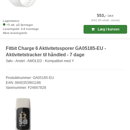
553,-
DKK
(442,40 ekskl. moms)
Lagerstatus:
+5 stk. på fjernlager
Leveringstid: 4-8 hverdage
Læg i kurven
Mere leveringsinfo
Fitbit Charge 6 Aktivitetssporer GA05185-EU -
Aktivitetstracker til håndled - 7 dage
Sølv - Andet - AMOLED - Kompatibel med Y
Produktnummer: GA05185-EU
EAN: 0840353901186
Varenummer: F24667828