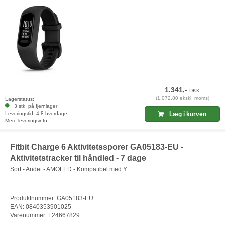
1.341,-
DKK
(1.072,80 ekskl. moms)
Lagerstatus:
3 stk. på fjernlager
Leveringstid: 4-8 hverdage
Læg i kurven
Mere leveringsinfo
Fitbit Charge 6 Aktivitetssporer GA05183-EU -
Aktivitetstracker til håndled - 7 dage
Sort - Andet - AMOLED - Kompatibel med Y
Produktnummer: GA05183-EU
EAN: 0840353901025
Varenummer: F24667829