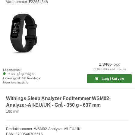
Varenummer: F22654348
1.346,-
DKK
(1.076,80 ekskl. moms)
Lagerstatus:
5 stk. på fjernlager
Leveringstid: 4-8 hverdage
Læg i kurven
Mere leveringsinfo
Withings Sleep Analyzer Fodfremmer WSM02-
Analyzer-All-EU/UK - Grå - 350 g - 637 mm
190 mm
Produktnummer: WSM02-Analyzer-All-EU/UK
EAN: 3700546706516