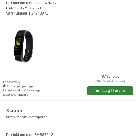
Produktnummer: BFH-147MK2
EAN: 5706751070631
Varenummer: F24948071
378,-
DKK
(302,40 ekskl. moms)
Lagerstatus:
+5 stk. på fjernlager
Leveringstid: 4-8 hverdage
Læg i kurven
Mere leveringsinfo
Xiaomi
urrem for aktivitetssporer
Produktnummer: BHR8724GL