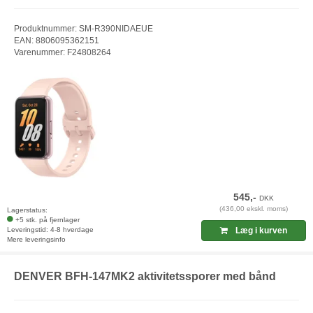
Produktnummer: SM-R390NIDAEUE
EAN: 8806095362151
Varenummer: F24808264
545,-
DKK
(436,00 ekskl. moms)
Lagerstatus:
+5 stk. på fjernlager
Leveringstid: 4-8 hverdage
Læg i kurven
Mere leveringsinfo
DENVER BFH-147MK2 aktivitetssporer med bånd