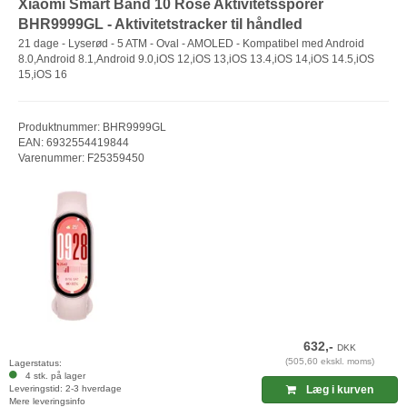
Xiaomi Smart Band 10 Rose Aktivitetssporer
BHR9999GL - Aktivitetstracker til håndled
21 dage - Lyserød - 5 ATM - Oval - AMOLED - Kompatibel med Android
8.0,Android 8.1,Android 9.0,iOS 12,iOS 13,iOS 13.4,iOS 14,iOS 14.5,iOS
15,iOS 16
Produktnummer: BHR9999GL
EAN: 6932554419844
Varenummer: F25359450
632,-
DKK
(505,60 ekskl. moms)
Lagerstatus:
4 stk. på lager
Leveringstid: 2-3 hverdage
Læg i kurven
Mere leveringsinfo