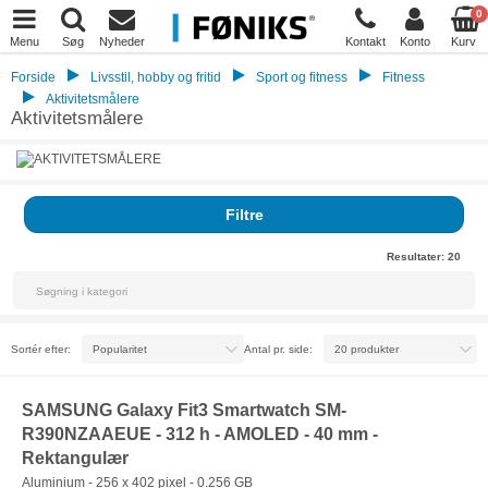
0
Menu
Søg
Nyheder
Kontakt
Konto
Kurv
Forside
Livsstil, hobby og fritid
Sport og fitness
Fitness
Aktivitetsmålere
Aktivitetsmålere
Filtre
Resultater:
20
Sortér efter:
Antal pr. side:
SAMSUNG Galaxy Fit3 Smartwatch SM-
R390NZAAEUE - 312 h - AMOLED - 40 mm -
Rektangulær
Aluminium - 256 x 402 pixel - 0.256 GB