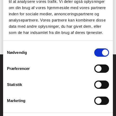
aktivitetsmåler
til at analysere vores trafik. Vi deler også oplysninger
om din brug af vores hjemmeside med vores partnere
For at få mest muligt ud af din aktivitetsmåler, skal du først
inden for sociale medier, annonceringspartnere og
sætte den op og kalibrere den, hvis det er nødvendigt. Sørg for
analysepartnere. Vores partnere kan kombinere disse
at bære den korrekt og holde den opdateret med den nyeste
data med andre oplysninger, du har givet dem, eller
software. Brug den til at tracke din daglige aktivitet og søvn, og
som de har indsamlet fra din brug af deres tjenester.
sæt realistiske mål for dig selv. Brug også de træningsfunktioner,
der er tilgængelige, for at måle din fremgang.
Samtykkevalg
Nødvendig
Føniks Computer Aarhus
Præferencer
CVR.: 26208637
Anelystparken 33B,
8381 Tilst
Generelle henvendelser:
Statistik
kontakt@fcomputer.dk
Service- og reklamationsafdelingen:
Marketing
service@fcomputer.dk