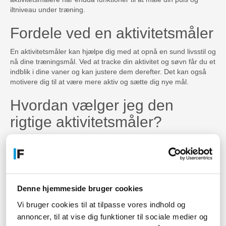
iltniveau under træning.
Fordele ved en aktivitetsmåler
En aktivitetsmåler kan hjælpe dig med at opnå en sund livsstil og
nå dine træningsmål. Ved at tracke din aktivitet og søvn får du et
indblik i dine vaner og kan justere dem derefter. Det kan også
motivere dig til at være mere aktiv og sætte dig nye mål.
Hvordan vælger jeg den
rigtige aktivitetsmåler?
Når du vælger en aktivitetsmåler, skal du tage hensyn til dine
behov og ønsker. Hvis du primært ønsker at tracke din daglige
aktivitet og søvn, kan en simpel armbåndsmåler være nok. Hvis
du ønsker mere avancerede funktioner, som GPS og
pulsmåling, kan en sportsur være en mulighed. Du skal også
Denne hjemmeside bruger cookies
overveje faktorer som batterilevetid, vandtæthed og design.
Vi bruger cookies til at tilpasse vores indhold og
Sådan bruger du din
annoncer, til at vise dig funktioner til sociale medier og