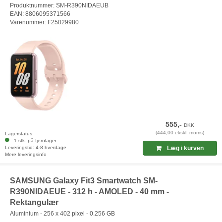
Produktnummer: SM-R390NIDAEUB
EAN: 8806095371566
Varenummer: F25029980
555,-
DKK
(444,00 ekskl. moms)
Lagerstatus:
1 stk. på fjernlager
Leveringstid: 4-8 hverdage
Læg i kurven
Mere leveringsinfo
SAMSUNG Galaxy Fit3 Smartwatch SM-
R390NIDAEUE - 312 h - AMOLED - 40 mm -
Rektangulær
Aluminium - 256 x 402 pixel - 0.256 GB