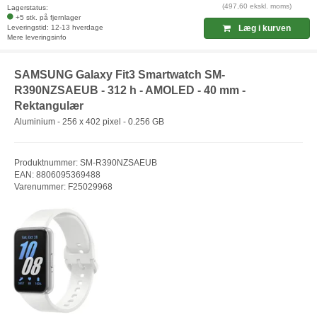
(497,60 ekskl. moms)
Lagerstatus:
+5 stk. på fjernlager
Leveringstid: 12-13 hverdage
Læg i kurven
Mere leveringsinfo
SAMSUNG Galaxy Fit3 Smartwatch SM-
R390NZSAEUB - 312 h - AMOLED - 40 mm -
Rektangulær
Aluminium - 256 x 402 pixel - 0.256 GB
Produktnummer: SM-R390NZSAEUB
EAN: 8806095369488
Varenummer: F25029968