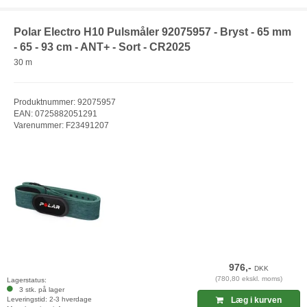
Polar Electro H10 Pulsmåler 92075957 - Bryst - 65 mm
- 65 - 93 cm - ANT+ - Sort - CR2025
30 m
Produktnummer: 92075957
EAN: 0725882051291
Varenummer: F23491207
976,-
DKK
(780,80 ekskl. moms)
Lagerstatus:
3 stk. på lager
Leveringstid: 2-3 hverdage
Læg i kurven