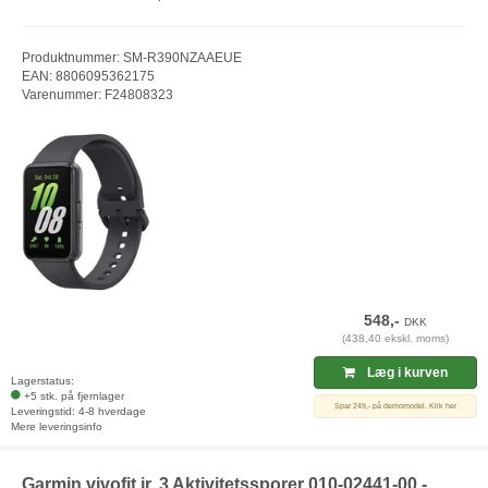
Produktnummer: SM-R390NZAAEUE
EAN: 8806095362175
Varenummer: F24808323
548,-
DKK
(438,40 ekskl. moms)
Læg i kurven
Lagerstatus:
+5 stk. på fjernlager
Spar 249,- på demomodel. Klik her
Leveringstid: 4-8 hverdage
Mere leveringsinfo
Garmin vivofit jr. 3 Aktivitetssporer 010-02441-00 -