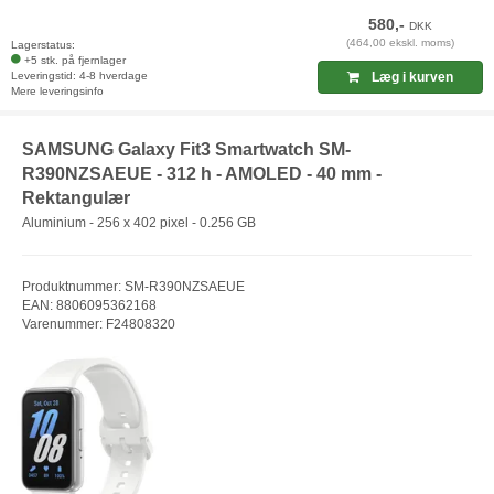
580,-
DKK
(464,00 ekskl. moms)
Lagerstatus:
+5 stk. på fjernlager
Leveringstid: 4-8 hverdage
Læg i kurven
Mere leveringsinfo
SAMSUNG Galaxy Fit3 Smartwatch SM-
R390NZSAEUE - 312 h - AMOLED - 40 mm -
Rektangulær
Aluminium - 256 x 402 pixel - 0.256 GB
Produktnummer: SM-R390NZSAEUE
EAN: 8806095362168
Varenummer: F24808320