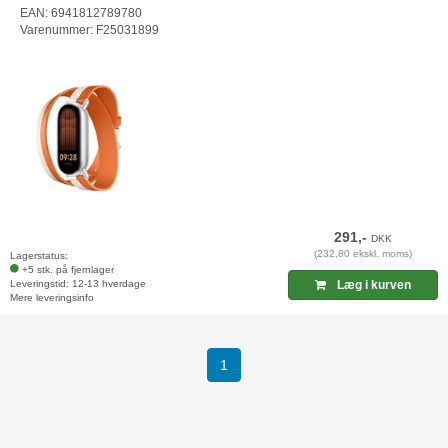
EAN: 6941812789780
Varenummer: F25031899
291,-
DKK
(232,80 ekskl. moms)
Lagerstatus:
+5 stk. på fjernlager
Leveringstid: 12-13 hverdage
Læg i kurven
Mere leveringsinfo
(current)
1