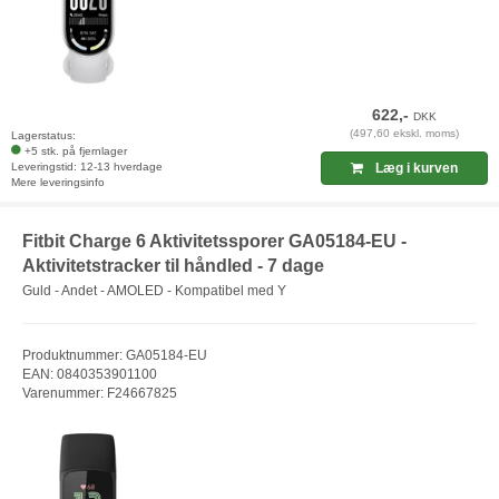
622,-
DKK
(497,60 ekskl. moms)
Lagerstatus:
+5 stk. på fjernlager
Leveringstid: 12-13 hverdage
Læg i kurven
Mere leveringsinfo
Fitbit Charge 6 Aktivitetssporer GA05184-EU -
Aktivitetstracker til håndled - 7 dage
Guld - Andet - AMOLED - Kompatibel med Y
Produktnummer: GA05184-EU
EAN: 0840353901100
Varenummer: F24667825