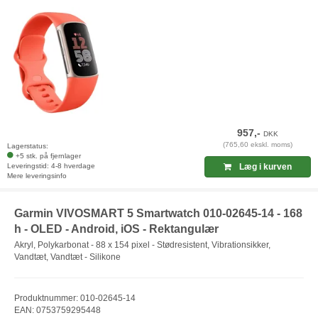
957,-
DKK
(765,60 ekskl. moms)
Lagerstatus:
+5 stk. på fjernlager
Leveringstid: 4-8 hverdage
Læg i kurven
Mere leveringsinfo
Garmin VIVOSMART 5 Smartwatch 010-02645-14 - 168
h - OLED - Android, iOS - Rektangulær
Akryl, Polykarbonat - 88 x 154 pixel - Stødresistent, Vibrationsikker,
Vandtæt, Vandtæt - Silikone
Produktnummer: 010-02645-14
EAN: 0753759295448