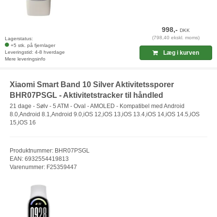
998,-
DKK
(798,40 ekskl. moms)
Lagerstatus:
+5 stk. på fjernlager
Leveringstid: 4-8 hverdage
Læg i kurven
Mere leveringsinfo
Xiaomi Smart Band 10 Silver Aktivitetssporer
BHR07PSGL - Aktivitetstracker til håndled
21 dage - Sølv - 5 ATM - Oval - AMOLED - Kompatibel med Android
8.0,Android 8.1,Android 9.0,iOS 12,iOS 13,iOS 13.4,iOS 14,iOS 14.5,iOS
15,iOS 16
Produktnummer: BHR07PSGL
EAN: 6932554419813
Varenummer: F25359447