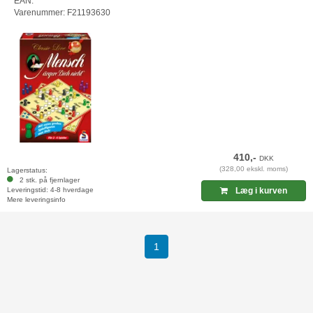
EAN:
Varenummer: F21193630
410,-
DKK
(328,00 ekskl. moms)
Lagerstatus:
2 stk. på fjernlager
Leveringstid: 4-8 hverdage
Læg i kurven
Mere leveringsinfo
(current)
1