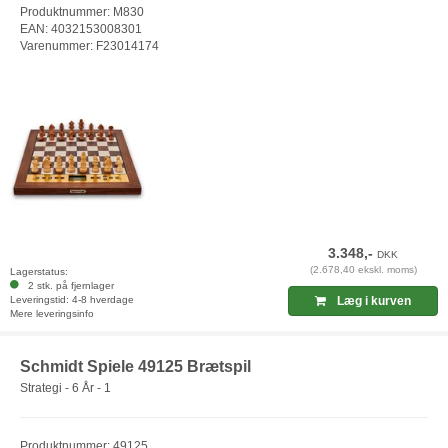
Produktnummer: M830
EAN: 4032153008301
Varenummer: F23014174
3.348,-
DKK
(2.678,40 ekskl. moms)
Lagerstatus:
2 stk. på fjernlager
Leveringstid: 4-8 hverdage
Læg i kurven
Mere leveringsinfo
Schmidt Spiele 49125 Brætspil
Strategi - 6 År - 1
Produktnummer: 49125