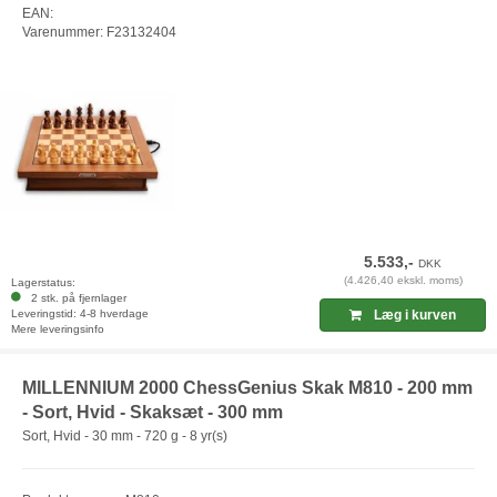
EAN:
Varenummer: F23132404
5.533,-
DKK
(4.426,40 ekskl. moms)
Lagerstatus:
2 stk. på fjernlager
Leveringstid: 4-8 hverdage
Læg i kurven
Mere leveringsinfo
MILLENNIUM 2000 ChessGenius Skak M810 - 200 mm
- Sort, Hvid - Skaksæt - 300 mm
Sort, Hvid - 30 mm - 720 g - 8 yr(s)