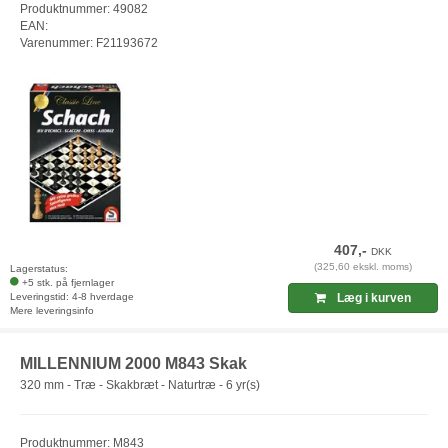
Produktnummer: 49082
EAN:
Varenummer: F21193672
407,-
DKK
(325,60 ekskl. moms)
Lagerstatus:
+5 stk. på fjernlager
Leveringstid: 4-8 hverdage
Læg i kurven
Mere leveringsinfo
MILLENNIUM 2000 M843 Skak
320 mm - Træ - Skakbræt - Naturtræ - 6 yr(s)
Produktnummer: M843