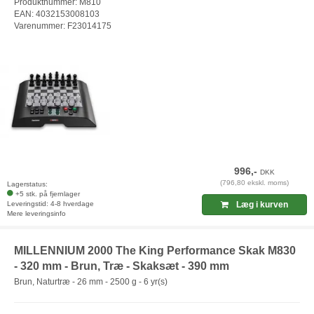
Produktnummer: M810
EAN: 4032153008103
Varenummer: F23014175
996,-
DKK
(796,80 ekskl. moms)
Lagerstatus:
+5 stk. på fjernlager
Leveringstid: 4-8 hverdage
Læg i kurven
Mere leveringsinfo
MILLENNIUM 2000 The King Performance Skak M830
- 320 mm - Brun, Træ - Skaksæt - 390 mm
Brun, Naturtræ - 26 mm - 2500 g - 6 yr(s)