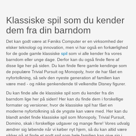
Klassiske spil som du kender
dem fra din barndom
Det kan godt være at Føniks Computer er en virksomhed der
elsker teknologi og innovation, men vi har også en forkærlighed
for de gode gamle klassiske
spil
som vi alle kender fra vores
barndom eller unge dage. Derfor kan du også finde flere af
disse lige her på siden. Du kan finde flere gamle kendinge som
de populære Trivial Pursuit og Monopoly, hvor de har fået en
nyfortolkning, så selv den nyeste generation af familien kan
være med - og nikke genkendende til velkendte Disney figurer.
Du kan finde alle de klassiske spil som du kender fra din
barndom lige her på siden! Her kan du finde dem i forskellige
formater og versioner, hvor de klassiske spil har fået en
moderne nyfortolkning så de yngste kan være med. Her kan du
blandt andet finde klassiske spil som Monopoly, Trivial Pursuit,
Domino, skak i forskellige udgaver og mange flere! Vores udvalg
ændrer sig løbende når vi køber nyt hjem, så du kan altid være
sikker på at finde et godt spil som hele familien kan give sig i