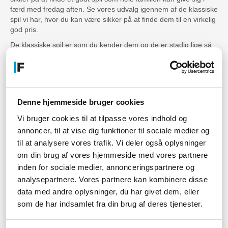
færd med fredag aften. Se vores udvalg igennem af de klassiske
spil vi har, hvor du kan være sikker på at finde dem til en virkelig
god pris.
De klassiske spil er som du kender dem og de er stadig lige så
underholdende som dengang. Så du kan med fordel tilbringe en
fredag aften eller weekenden på at spille dem sammen med
hele familien, da selv de yngste (og ældste) kan være med!
Træn hjernen med skak
Denne hjemmeside bruger cookies
Foruden klassiske spil, så kan du også finde det velkendte spil
Vi bruger cookies til at tilpasse vores indhold og
skak. Her kan du finde flere forskellige udgaver i forskellige
annoncer, til at vise dig funktioner til sociale medier og
prisklasser, så om du er nybegynder eller professionel så kan du
til at analysere vores trafik. Vi deler også oplysninger
finde et skak sæt der passer til dig og dit budget. Skak er også
om din brug af vores hjemmeside med vores partnere
perfekt til både at træne hjernen, så den er skarp, men også til
inden for sociale medier, annonceringspartnere og
hvis du leder efter et 2 mands spil. Her kan dig og en anden let
fordrive tiden med et spil skak.
analysepartnere. Vores partnere kan kombinere disse
data med andre oplysninger, du har givet dem, eller
Så kig endelig vores udvalg af klassiske spil igennem, det kan
som de har indsamlet fra din brug af deres tjenester.
være du finder et velkendt spil eller et nyt spil du aldrig har
prøvet.