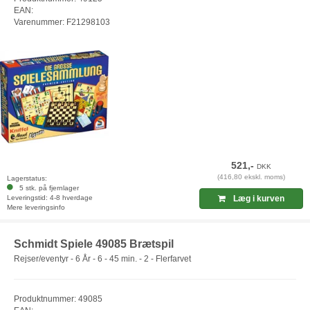
EAN:
Varenummer: F21298103
521,-
DKK
(416,80 ekskl. moms)
Lagerstatus:
5 stk. på fjernlager
Leveringstid: 4-8 hverdage
Læg i kurven
Mere leveringsinfo
Schmidt Spiele 49085 Brætspil
Rejser/eventyr - 6 År - 6 - 45 min. - 2 - Flerfarvet
Produktnummer: 49085