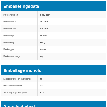
Emballeringsdata
Pakkevolumen
3,989 cm³
Pakkebredde
191 mm
Pakkedybde
354 mm
Pakkehøjde
59 mm
Pakkevægt
460 g
Pakketype
Kasse
Pakke tara vægt
Nej
Emballage indhold
Legetøjsfigur (er) inkluderet
Ja
Batterier inkluderet
Nej
Antal legetøjsminifigurer
4 stk
Bæredygtighed