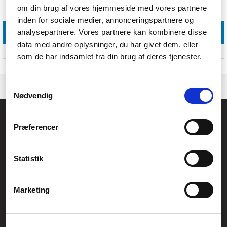
Harmoniseret systemkode (HS)
95030035
om din brug af vores hjemmeside med vores partnere
inden for sociale medier, annonceringspartnere og
analysepartnere. Vores partnere kan kombinere disse
Leverandørfunktioner
data med andre oplysninger, du har givet dem, eller
Montering påkrævet
Ja
som de har indsamlet fra din brug af deres tjenester.
Samtykkevalg
Nødvendig
Føniks Computer Aarhus
Præferencer
CVR.: 26208637
Anelystparken 33B,
8381 Tilst
Generelle henvendelser:
Statistik
kontakt@fcomputer.dk
Service- og reklamationsafdelingen:
Marketing
service@fcomputer.dk
Sitemap