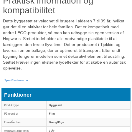
Praktisk information og
kompatibilitet
Dette byggesæt er velegnet til brugere i alderen 7 til 99 år, hvilket
gør det til en aktivitet for hele familien. Det er kompatibelt med
andre LEGO-produkter, så man kan udbygge sin egen version af
Hogwarts. Sættet indeholder alle nødvendige plastikdele til at
færdiggøre den første flyvetime. Det er produceret i Tjekkiet og
leveres i en emballage, der er optimeret til transport. Efter endt
bygning fungerer modellen som et dekorativt element til udstilling.
Sættet kræver ingen eksterne lydeffekter for at skabe en autentisk
oplevelse.
Specifikationer
Funktioner
Produkttype
Byggesæt
På grund af
Film
Foreslået køn
Dreng/Pige
Anbefalet alder (min.)
7 År