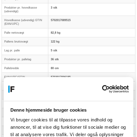
Produkter pr. hovedkasse
3 stk
(udvendigt)
Hovedkasse (udvendig) GTIN
5702017089515
(EAN/UPC)
Palle nettovægt
82,8 kg
Pallens bruttovægt
122 kg
Lag pr. palle
5 stk
Produkter pr. pallelag
36 stk
Pallebredde
80 cm
EAN/UPC/GTIN
5702017006185
Pallehøjde
119,5 cm
Pallevolumen
1147,2 cm³
Product preorder date
01-06-2021
Denne hjemmeside bruger cookies
Product reveal date
16-04-2021
Vi bruger cookies til at tilpasse vores indhold og
Product street date
01-06-2021
annoncer, til at vise dig funktioner til sociale medier og
Pallelængde
120 cm
til at analysere vores trafik. Vi deler også oplysninger