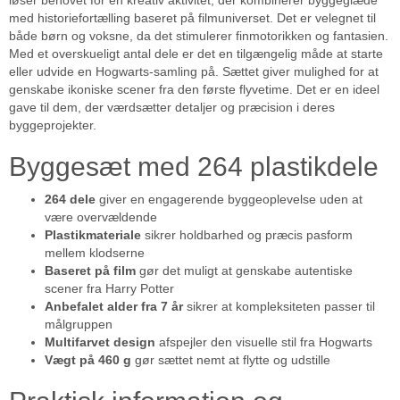
løser behovet for en kreativ aktivitet, der kombinerer byggeglæde
med historiefortælling baseret på filmuniverset. Det er velegnet til
både børn og voksne, da det stimulerer finmotorikken og fantasien.
Med et overskueligt antal dele er det en tilgængelig måde at starte
eller udvide en Hogwarts-samling på. Sættet giver mulighed for at
genskabe ikoniske scener fra den første flyvetime. Det er en ideel
gave til dem, der værdsætter detaljer og præcision i deres
byggeprojekter.
Byggesæt med 264 plastikdele
264 dele
giver en engagerende byggeoplevelse uden at
være overvældende
Plastikmateriale
sikrer holdbarhed og præcis pasform
mellem klodserne
Baseret på film
gør det muligt at genskabe autentiske
scener fra Harry Potter
Anbefalet alder fra 7 år
sikrer at kompleksiteten passer til
målgruppen
Multifarvet design
afspejler den visuelle stil fra Hogwarts
Vægt på 460 g
gør sættet nemt at flytte og udstille