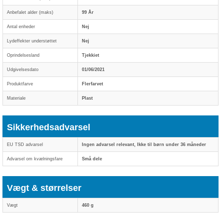
Anbefalet alder (maks)
99 År
Antal enheder
Nej
Lydeffekter understøttet
Nej
Oprindelsesland
Tjekkiet
Udgivelsesdato
01/06/2021
Produktfarve
Flerfarvet
Materiale
Plast
Sikkerhedsadvarsel
EU TSD advarsel
Ingen advarsel relevant, Ikke til børn under 36 måneder
Advarsel om kvælningsfare
Små dele
Vægt & størrelser
Vægt
460 g