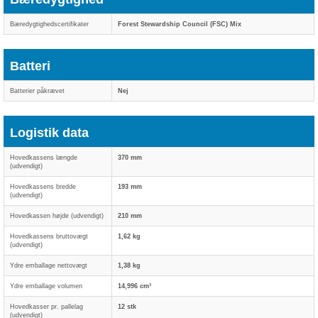
Bæredygtighedscertifikater
Forest Stewardship Council (FSC) Mix
Batteri
Batterier påkrævet
Nej
Logistik data
Hovedkassens længde
370 mm
(udvendigt)
Hovedkassens bredde
193 mm
(udvendigt)
Hovedkassen højde (udvendigt)
210 mm
Hovedkassens bruttovægt
1,62 kg
(udvendigt)
Ydre emballage nettovægt
1,38 kg
Ydre emballage volumen
14,996 cm³
Hovedkasser pr. pallelag
12 stk
(udvendigt)