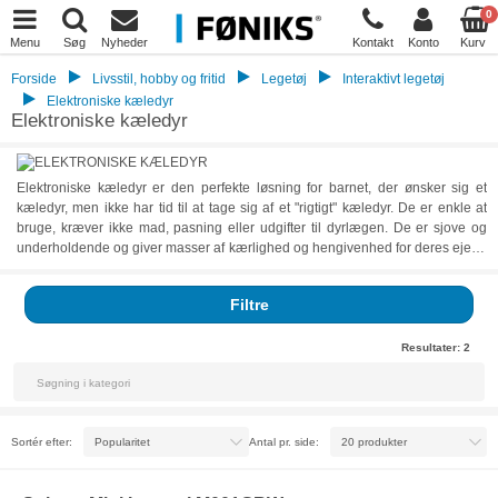
0
Menu
Søg
Nyheder
Kontakt
Konto
Kurv
Forside
Livsstil, hobby og fritid
Legetøj
Interaktivt legetøj
Elektroniske kæledyr
Elektroniske kæledyr
Elektroniske kæledyr er den perfekte løsning for barnet, der ønsker sig et
kæledyr, men ikke har tid til at tage sig af et "rigtigt" kæledyr. De er enkle at
bruge, kræver ikke mad, pasning eller udgifter til dyrlægen. De er sjove og
underholdende og giver masser af kærlighed og hengivenhed for deres ejere.
Elektroniske kæledyr har mange fordele sammenlignet med "rigtige" kæledyr.
For det første er deres vedligeholdelse meget lav, da de ikke kræver pleje
Filtre
eller daglig rengøring. De kræver heller ikke særlige næringsstoffer for at
holde sig sunde. De fleste af dem er også meget robuste, så de kan bruges af
børn uden bekymringer. Endelig er de meget billige og er derfor en god
Resultater:
2
investering for dem, der ikke ønsker at bruge penge på et rigtigt kæledyr. Hos
Føniks Computer er vi vilde med ideen om elektroniske kæledyr og du kan se
vores udvalg forneden.
Sortér efter:
Antal pr. side: