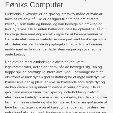
Føniks Computer
Elektroniske kæledyr er en sjov og interaktiv måde at nyde at
have et kæledyr på. De er designet til at minde om et ægte
kæledyr, som katte og hunde, og kan bevæge sig omkring og
lave dyrelyde. De er enten batteridrevne eller opladelige, så du
kan tage dem med dig overalt - også for at besøge vennerne.
De fleste elektroniske kæledyr er designet med forskellige sjove
aktiviteter, der kan holde dig optaget i timevis. Nogle kommer
endda med en feature, der lader dem vågne og sove, som et
ægte kæledyr.
Nogle af de mest almindelige aktiviteter kan være
legekammerater, der følger dem, når de bevæger sig, løb og
hoppe spil og selvfølgelig interaktive lyde. For mange børn er
elektroniske kæledyr en god erstatning for et ægte kæledyr. De
kræver ikke daglig pleje, er ikke så krævende som ægte dyr og
de kan være virkelig underholdende at være omkring. De kan
give børn mange timer med sjov og underholdning. Selvom
elektroniske kæledyr ikke er et ægte kæledyr, kan de stadig give
børn en masse glæde og stor fornøjelse. Det er en god måde at
lære børn at tage vare på et kæledyr på, uden at investere i en
rigtig hund eller kat først. På denne måde kan man også se om