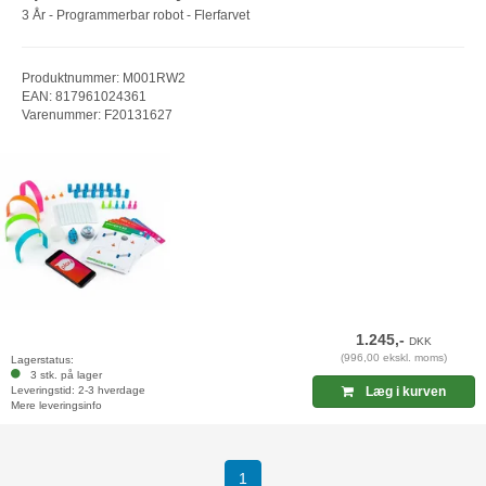
3 År - Programmerbar robot - Flerfarvet
Produktnummer: M001RW2
EAN: 817961024361
Varenummer: F20131627
1.245,-
DKK
(996,00 ekskl. moms)
Lagerstatus:
3 stk. på lager
Leveringstid: 2-3 hverdage
Læg i kurven
Mere leveringsinfo
(current)
1