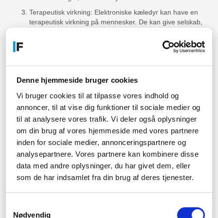
Terapeutisk virkning: Elektroniske kæledyr kan have en
terapeutisk virkning på mennesker. De kan give selskab,
trøst og underholdning, især for ældre, ensomme
mennesker eller personer med særlige behov. Nogle
undersøgelser har endda vist, at interaktion med
elektroniske kæledyr kan reducere stress og forbedre
humøret.
Denne hjemmeside bruger cookies
Læring og ansvar: Elektroniske kæledyr kan være en
måde for børn at lære om ansvar og pleje. Selvom det
Vi bruger cookies til at tilpasse vores indhold og
ikke er det samme som at tage sig af et rigtigt dyr, kan
annoncer, til at vise dig funktioner til sociale medier og
børn stadig have glæde af at tage sig af deres
til at analysere vores trafik. Vi deler også oplysninger
elektroniske kæledyr ved at oplade det, rense det og
om din brug af vores hjemmeside med vores partnere
interagere med det.
inden for sociale medier, annonceringspartnere og
Rejsevenlig: Hvis du rejser meget eller har en travl livsstil,
analysepartnere. Vores partnere kan kombinere disse
kan det være svært at tage sig af et rigtigt kæledyr. Et
data med andre oplysninger, du har givet dem, eller
elektronisk kæledyr er let at tage med dig og kræver ikke
som de har indsamlet fra din brug af deres tjenester.
de samme overvejelser som transport, ophold og pleje,
som et rigtigt dyr ville gøre.
Samtykkevalg
Nødvendig