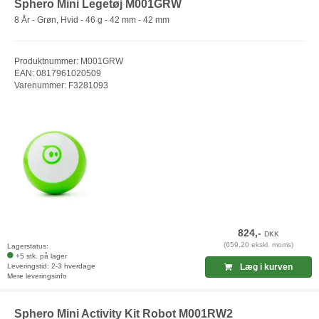
Sphero Mini Legetøj M001GRW
8 År - Grøn, Hvid - 46 g - 42 mm - 42 mm
Produktnummer: M001GRW
EAN: 0817961020509
Varenummer: F3281093
824,-
DKK
(659,20 ekskl. moms)
Lagerstatus:
+5 stk. på lager
Leveringstid: 2-3 hverdage
Læg i kurven
Mere leveringsinfo
Sphero Mini Activity Kit Robot M001RW2