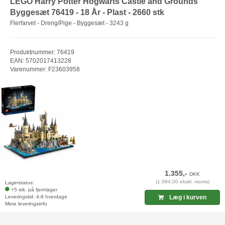
LEGO Harry Potter Hogwarts Castle and Grounds
Byggesæt 76419 - 18 År - Plast - 2660 stk
Flerfarvet - Dreng/Pige - Byggesæt - 3243 g
Produktnummer: 76419
EAN: 5702017413228
Varenummer: F23603958
1.355,-
DKK
(1.084,00 ekskl. moms)
Lagerstatus:
+5 stk. på fjernlager
Leveringstid: 4-8 hverdage
Læg i kurven
Mere leveringsinfo