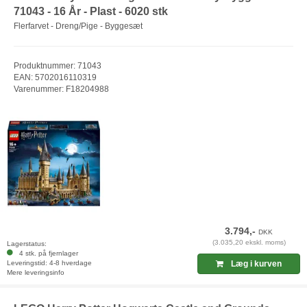
71043 - 16 År - Plast - 6020 stk
Flerfarvet - Dreng/Pige - Byggesæt
Produktnummer: 71043
EAN: 5702016110319
Varenummer: F18204988
3.794,-
DKK
(3.035,20 ekskl. moms)
Lagerstatus:
4 stk. på fjernlager
Leveringstid: 4-8 hverdage
Læg i kurven
Mere leveringsinfo