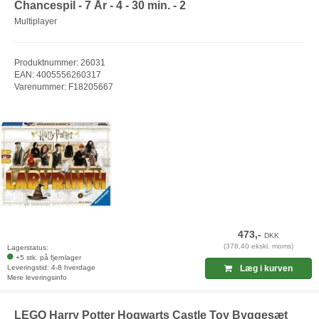
Chancespil - 7 År - 4 - 30 min. - 2
Multiplayer
Produktnummer: 26031
EAN: 4005556260317
Varenummer: F18205667
473,-
DKK
(378,40 ekskl. moms)
Lagerstatus:
+5 stk. på fjernlager
Leveringstid: 4-8 hverdage
Læg i kurven
Mere leveringsinfo
LEGO Harry Potter Hogwarts Castle Toy Byggesæt