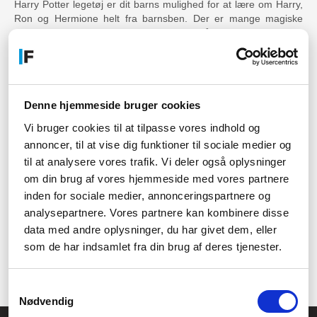
Harry Potter legetøj er dit barns mulighed for at lære om Harry,
Ron og Hermione helt fra barnsben. Der er mange magiske
øjeblikke, der er passende selv for de små, og det klæder dem
godt på til livet som fans, når de bliver lidt ældre.
Om det så er figurer, LEGO, deres egen tryllestav eller noget
helt andet – Harry Potter legetøj er en oplagt gave til både børn
og legebørn i alle aldre. Så slå dig løs i vores sortiment – der er
Denne hjemmeside bruger cookies
helt sikkert noget, du kan bruge.
Vi bruger cookies til at tilpasse vores indhold og
Vil du gerne vide mere?
annoncer, til at vise dig funktioner til sociale medier og
til at analysere vores trafik. Vi deler også oplysninger
Er du i tvivl om noget, eller har du spørgsmål angående Harry
om din brug af vores hjemmeside med vores partnere
Potter legetøj? Uanset hvad det måtte være du vil vide om vores
inden for sociale medier, annonceringspartnere og
store sortiment af
legetøj
, så skal du være mere end velkommen
til at spørge os om råd og vejledning.
analysepartnere. Vores partnere kan kombinere disse
data med andre oplysninger, du har givet dem, eller
Vores kundeservice sidder klar i vores åbningstider alle
som de har indsamlet fra din brug af deres tjenester.
hverdage, og de vil hellere end gerne svare på dine spørgsmål.
Ring eller skriv til os, så skal vi nok finde ud af noget.
Samtykkevalg
Nødvendig