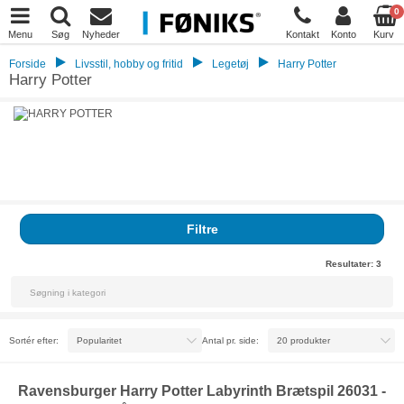
0
Menu
Søg
Nyheder
Kontakt
Konto
Kurv
Forside
Livsstil, hobby og fritid
Legetøj
Harry Potter
Harry Potter
Filtre
Resultater:
3
Sortér efter:
Antal pr. side:
Ravensburger Harry Potter Labyrinth Brætspil 26031 -