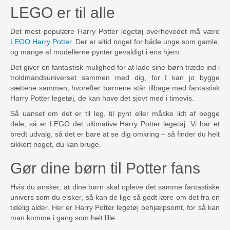
LEGO er til alle
Det mest populære Harry Potter legetøj overhovedet må være
LEGO Harry Potter
. Der er altid noget for både unge som gamle,
og mange af modellerne pynter gevaldigt i ens hjem.
Det giver en fantastisk mulighed for at lade sine børn træde ind i
troldmandsuniverset sammen med dig, for I kan jo bygge
sættene sammen, hvorefter børnene står tilbage med fantastisk
Harry Potter legetøj, de kan have det sjovt med i timevis.
Så uanset om det er til leg, til pynt eller måske lidt af begge
dele, så er LEGO det ultimative Harry Potter legetøj. Vi har et
bredt udvalg, så det er bare at se dig omkring – så finder du helt
sikkert noget, du kan bruge.
Gør dine børn til Potter fans
Hvis du ønsker, at dine børn skal opleve det samme fantastiske
univers som du elsker, så kan de lige så godt lære om det fra en
tidelig alder. Her er Harry Potter legetøj behjælpsomt, for så kan
man komme i gang som helt lille.