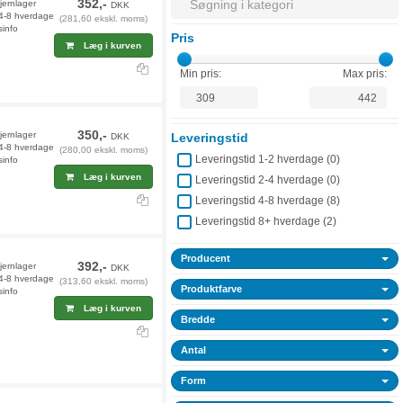
352,-
jernlager
DKK
 4-8 hverdage
(281,60 ekskl. moms)
sinfo
Pris
Læg i kurven
Min pris:
Max pris:
350,-
jernlager
Leveringstid
DKK
 4-8 hverdage
(280,00 ekskl. moms)
Leveringstid 1-2 hverdage (
0
)
sinfo
Læg i kurven
Leveringstid 2-4 hverdage (
0
)
Leveringstid 4-8 hverdage (
8
)
Leveringstid 8+ hverdage (
2
)
Producent
392,-
jernlager
DKK
 4-8 hverdage
(313,60 ekskl. moms)
Produktfarve
sinfo
Læg i kurven
Bredde
Antal
Form