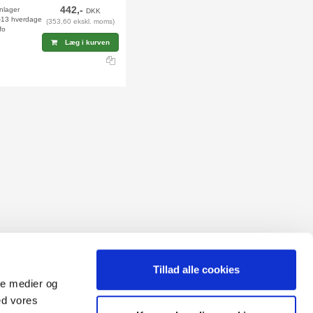
442,-
rnlager
DKK
2-13 hverdage
(353,60 ekskl. moms)
fo
Læg i kurven
Tillad alle cookies
ale medier og
ed vores
Sitemap