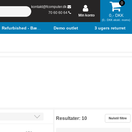
0
kontakt@fcomputer.dk
70 60 60 64
0,- DKK
Min konto
(0,- DKK ekskl. moms)
Refurbished - Bærbar
Demo outlet
3 ugers returret
Resultater:
10
Nulstil filtre