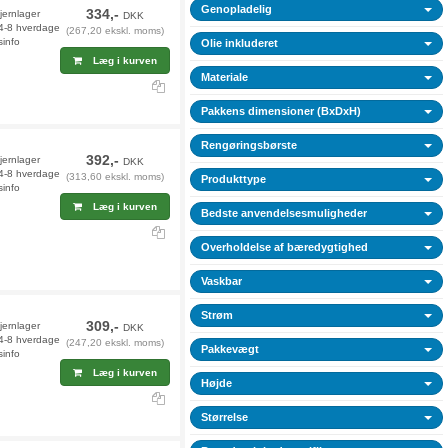
Genopladelig
334,-
fjernlager
DKK
 4-8 hverdage
(267,20 ekskl. moms)
sinfo
Olie inkluderet
Læg i kurven
Materiale
Pakkens dimensioner (BxDxH)
Rengøringsbørste
392,-
fjernlager
DKK
 4-8 hverdage
(313,60 ekskl. moms)
Produkttype
sinfo
Læg i kurven
Bedste anvendelsesmuligheder
Overholdelse af bæredygtighed
Vaskbar
Strøm
309,-
fjernlager
DKK
 4-8 hverdage
(247,20 ekskl. moms)
Pakkevægt
sinfo
Læg i kurven
Højde
Størrelse