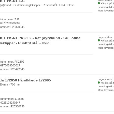
KIT PK-N1 ZJ1
+5 stk. på 
yr)/hund - Guillotine negleklipper - Rustfrit stål - Hvid - Plast
Leveringstid:
Mere levering
uktnummer: ZJ1
 6973293800807
nummer: F25320645
Lagerstatus:
KIT PK-N1 PK2302 - Kat (dyr)/hund - Guillotine
+5 stk. på 
eklipper - Rustfrit stål - Hvid
Leveringstid:
Mere levering
uktnummer: PK2302
 6975069303017
nummer: F25472045
Lagerstatus:
eda 172650 Håndklæde 172665
+5 stk. på 
450 mm - 700 mm
Leveringstid:
Mere levering
uktnummer: 172665
 4023103240247
nummer: F25380236