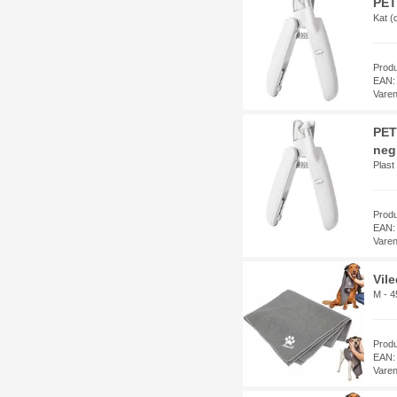
PET
Kat (d
Prod
EAN:
Vare
PET
negl
Plast
Prod
EAN:
Vare
Vil
M - 
Prod
EAN:
Vare