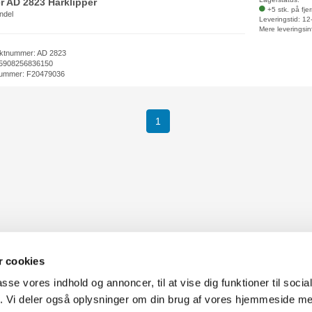
r AD 2823 Hårklipper
+5 stk. på fje
ndel
Leveringstid: 1
Mere leveringsin
ktnummer: AD 2823
5908256836150
ummer: F20479036
(current)
1
 dine kæledyr.
 cookies
passe vores indhold og annoncer, til at vise dig funktioner til soci
fik. Vi deler også oplysninger om din brug af vores hjemmeside m
uter Aarhus
Generelle henvendelser: