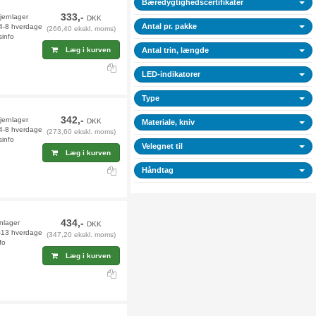
Bæredygtighedscertifikater
333,-
fjernlager
DKK
Antal pr. pakke
 4-8 hverdage
(266,40 ekskl. moms)
sinfo
Læg i kurven
Antal trin, længde
LED-indikatorer
Type
342,-
jernlager
DKK
Materiale, kniv
 4-8 hverdage
(273,60 ekskl. moms)
sinfo
Velegnet til
Læg i kurven
Håndtag
434,-
rnlager
DKK
2-13 hverdage
(347,20 ekskl. moms)
fo
Læg i kurven