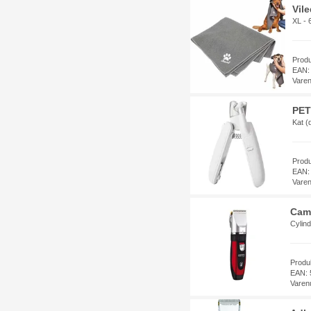
Vil
XL -
Prod
EAN:
Vare
PET
Kat (d
Prod
EAN:
Vare
Camr
Cylind
Produ
EAN: 
Varen