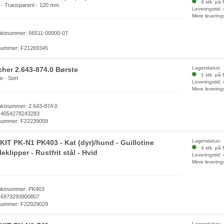
4 stk. på f
 - Transparent - 120 mm
Leveringstid:
Mere levering
uktnummer: 56511-00000-07
nummer: F21269345
Lagerstatus:
cher 2.643-874.0 Børste
1 stk. på f
e - Sort
Leveringstid:
Mere levering
uktnummer: 2.643-874.0
 4054278243283
nummer: F22239059
Lagerstatus:
KIT PK-N1 PK403 - Kat (dyr)/hund - Guillotine
4 stk. på f
eklipper - Rustfrit stål - Hvid
Leveringstid:
Mere levering
uktnummer: PK403
 6973293800807
nummer: F22929029
Lagerstatus: