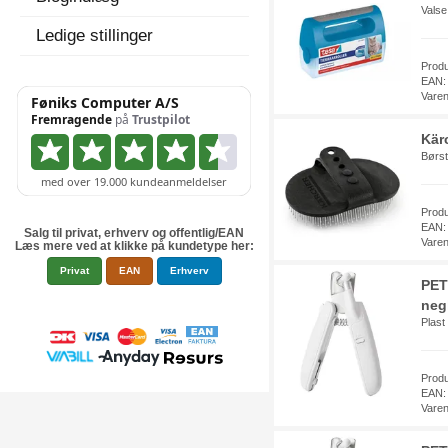
Valse
Ledige stillinger
Prod
EAN:
Vare
Kär
Børst
Prod
EAN:
Salg til privat, erhverv og offentlig/EAN
Vare
Læs mere ved at klikke på kundetype her:
Privat
EAN
Erhverv
PET
negl
Plast
Prod
EAN:
Vare