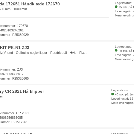
Lagerstatus:
eda 172651 Håndklæde 172670
+5 stk. på 
 650 mm - 1000 mm
Leveringstid:
Mere levering
uktnummer: 172670
 4023103240261
nummer: F25380029
Lagerstatus:
KIT PK-N1 ZJ3
5 stk. på f
yr)/hund - Guillotine negleklipper - Rustfrit stål - Hvid - Plast
Leveringstid:
Mere levering
uktnummer: ZJ3
 6975069303017
nummer: F25320665
Lagerstatus:
y CR 2821 Hårklipper
+5 stk. på fje
er
Leveringstid: 1
Mere leveringsin
ktnummer: CR 2821
5908256835085
ummer: F21517261
Lagerstatus: