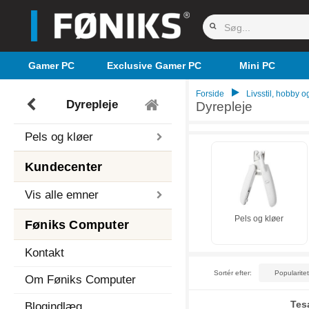
Gamer PC
Exclusive Gamer PC
Mini PC
Forside
Livsstil, hobby og
Dyrepleje
Dyrepleje
Pels og kløer
Kundecenter
Vis alle emner
Pels og kløer
Føniks Computer
Kontakt
Sortér efter:
Om Føniks Computer
Tes
Blogindlæg