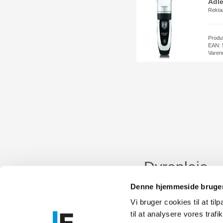
Adle
Rekta
Produ
EAN: 
Varen
Dyrepleje
Dyrepleje og velværd for
Denne hjemmeside bruger
Vi bruger cookies til at til
til at analysere vores tra
Føniks Comp