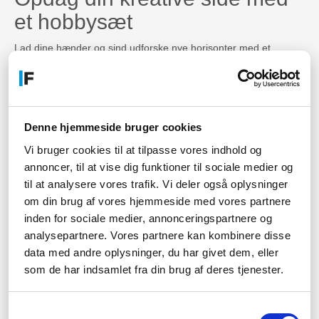
et hobbysæt
Lad dine hænder og sind udforske nye horisonter med et
spændende hobbysæt fyldt med materialer og vejledninger.
Gør din fritid sjovere med et
hobbysæt
Denne hjemmeside bruger cookies
Skab din egen verden af kreativitet og sjov med et hobbysæt,
Vi bruger cookies til at tilpasse vores indhold og
der giver dig mulighed for at udforske nye interesser og
annoncer, til at vise dig funktioner til sociale medier og
hobbyer.
til at analysere vores trafik. Vi deler også oplysninger
Find glæde og fred med et
om din brug af vores hjemmeside med vores partnere
inden for sociale medier, annonceringspartnere og
hobbysæt
analysepartnere. Vores partnere kan kombinere disse
data med andre oplysninger, du har givet dem, eller
Tag en pause fra hverdagens stress og jag, og fordyb dig i en
som de har indsamlet fra din brug af deres tjenester.
beroligende hobby med et hobbysæt, der giver dig mulighed for
at skabe noget smukt og meningsfuldt.
Samtykkevalg