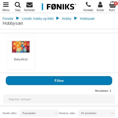
0
Menu
Søg
Nyheder
Kontakt
Konto
Kurv
Forside
Livsstil, hobby og fritid
Hobby
Hobbysæt
Hobbysæt
Babyaftryk
Filtre
Resultater:
1
Sortér efter:
Antal pr. side: