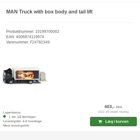
MAN Truck with box body and tail lift
Produktnummer: 10199700002
EAN: 4006874119974
Varenummer: F24782349
403,-
DKK
(322,40 ekskl. moms)
Lagerstatus:
1 stk. på fjernlager
Leveringstid: 4-8 hverdage
Læg i kurven
Mere leveringsinfo