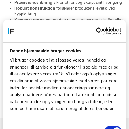
Præcisionsslibning
sikrer et rent og skarpt snit hver gang
Robust konstruktion
forlænger produktets levetid ved
hyppig brug
Kompakt størrelse
gør den nem at opbevare i skuffer eller
værktøjskasser
Praktisk anvendelse i
hverdagen
Denne hjemmeside bruger cookies
Denne saks er velegnet til alt fra lette kontoropgaver til mere
Vi bruger cookies til at tilpasse vores indhold og
krævende klipning i hjemmet. Den kan anvendes til at åbne pakker,
annoncer, til at vise dig funktioner til sociale medier og
klippe gavepapir eller arbejde med kreative hobbyprojekter.
til at analysere vores trafik. Vi deler også oplysninger
Materialevalget gør den holdbar over for slid i et aktivt miljø. Den
om din brug af vores hjemmeside med vores partnere
passer let ind i både køkkenet, kontoret og hobbyrummet.
inden for sociale medier, annonceringspartnere og
Produktet leveres som en enkelt, komplet saks klar til brug. Den er
kompatibel med de fleste standardmaterialer, man møder i
analysepartnere. Vores partnere kan kombinere disse
dagligdagen.
data med andre oplysninger, du har givet dem, eller
som de har indsamlet fra din brug af deres tjenester.
Præsentation
Samtykkevalg